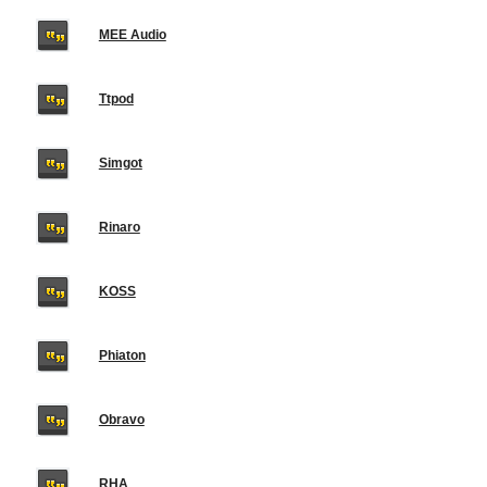
MEE Audio
Ttpod
Simgot
Rinaro
KOSS
Phiaton
Obravo
RHA