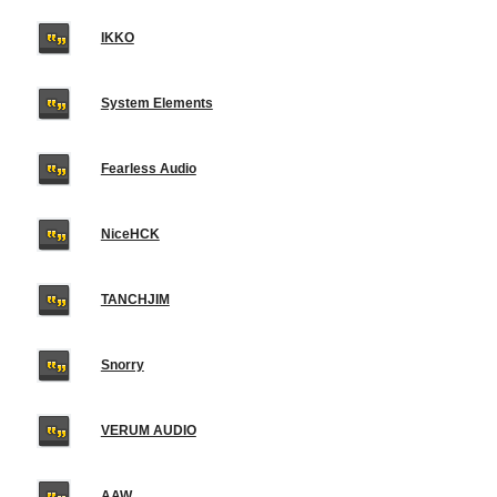
IKKO
System Elements
Fearless Audio
NiceHCK
TANCHJIM
Snorry
VERUM AUDIO
AAW