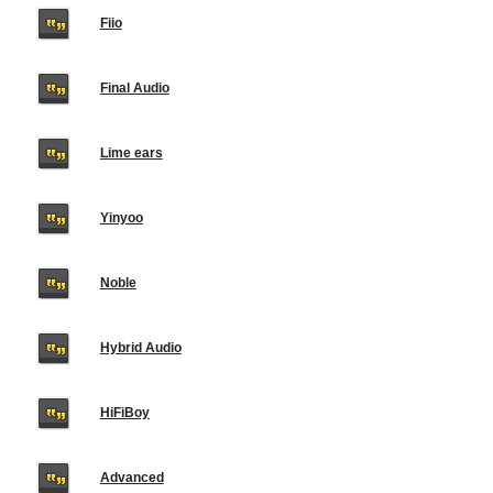
Fiio
Final Audio
Lime ears
Yinyoo
Noble
Hybrid Audio
HiFiBoy
Advanced