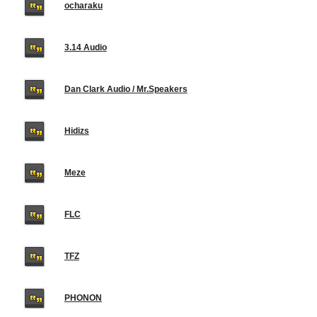
ocharaku
3.14 Audio
Dan Clark Audio / Mr.Speakers
Hidizs
Meze
FLC
TFZ
PHONON