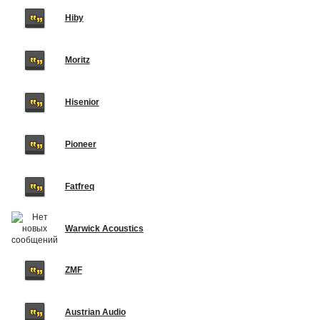
Hiby
Moritz
Hisenior
Pioneer
Fatfreq
Warwick Acoustics
ZMF
Austrian Audio