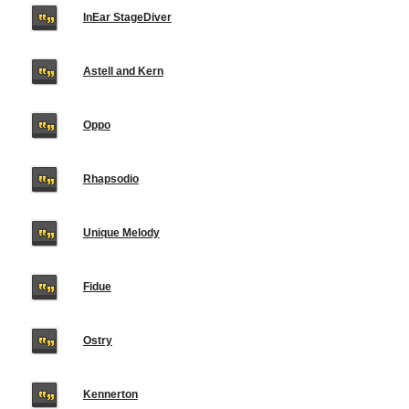
InEar StageDiver
Astell and Kern
Oppo
Rhapsodio
Unique Melody
Fidue
Ostry
Kennerton