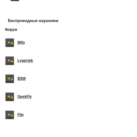
Беспроводные наушники
Форум
Mifo
Lypertek
B$W
GeekFly
Fiio