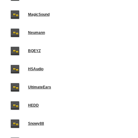
MagicSound
Neumann
BQEYZ
HSAudio
UltimateEars
HEDD
Snowy88