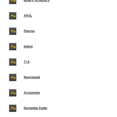
Binary Acoustics
AFUL
Flatvox
Intime
T+A
Neuropunk
Acoustune
Nostalgia Audio