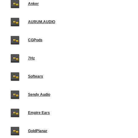
Anker
AURUM.AUDIO
CGPods
7Hz
Softears
Sendy Audio
Empire Ears
GoldPlanar