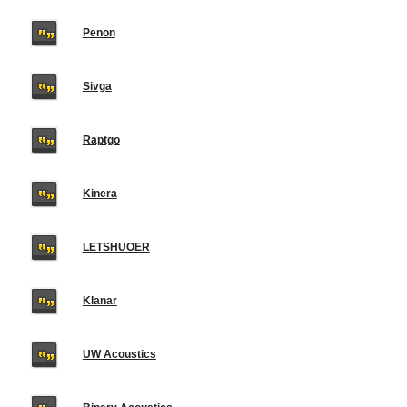
Penon
Sivga
Raptgo
Kinera
LETSHUOER
Klanar
UW Acoustics