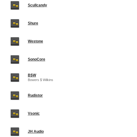
Scullcandy
Shure
Westone
SonoCore
B$W
Bowers $ Wilkins
Rudistor
Vsonic
JH Audio