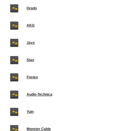
Grado
AKG
Jays
Stax
Fostex
Audio-Technica
Yuin
Monster Cable