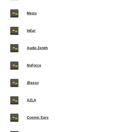
Meizu
InEar
Audio Zenith
NuForce
iBasso
AZLA
Cosmic Ears