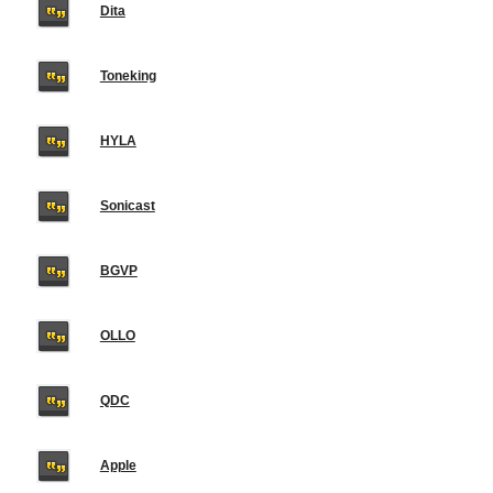
Dita
Toneking
HYLA
Sonicast
BGVP
OLLO
QDC
Apple