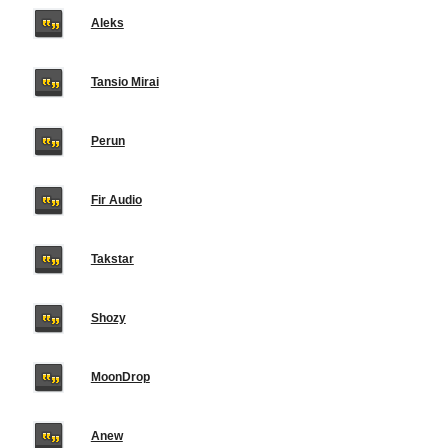
Aleks
Tansio Mirai
Perun
Fir Audio
Takstar
Shozy
MoonDrop
Anew