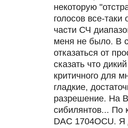
некоторую "отстр
голосов все-таки 
части СЧ диапазо
меня не было. В 
отказаться от про
сказать что дики
критичного для м
гладкие, достато
разрешение. На В
сибилянтов... По
DAC 1704OCU. Я 