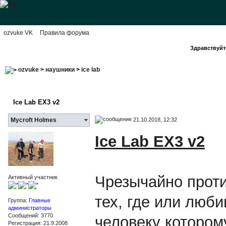
ozvuke VK
Правила форума
Здравствуйте
ozvuke
>
наушники
>
ice lab
Ice Lab EX3 v2
21.10.2018, 12:32
Mycroft Holmes
Ice Lab EX3 v2
Чрезычайно прот
Активный участник
тех, где или люб
Группа:
Главные
администраторы
Сообщений: 3770
человеку которому
Регистрация: 21.9.2008