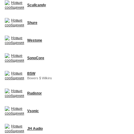
Scullcandy
Shure
Westone
SonoCore
B$W
Bowers $ Wilkins
Rudistor
Vsonic
JH Audio