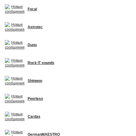
Focal
Astrotec
Dunu
Rock IT sounds
Shinwoo
Peerless
Cardas
GermanMAESTRO