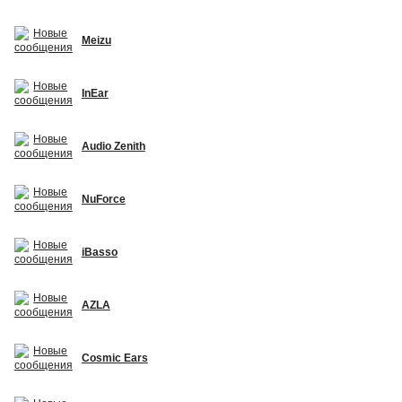
Meizu
InEar
Audio Zenith
NuForce
iBasso
AZLA
Cosmic Ears