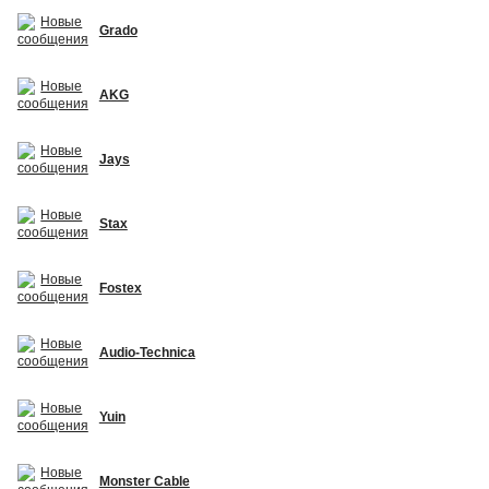
Grado
AKG
Jays
Stax
Fostex
Audio-Technica
Yuin
Monster Cable