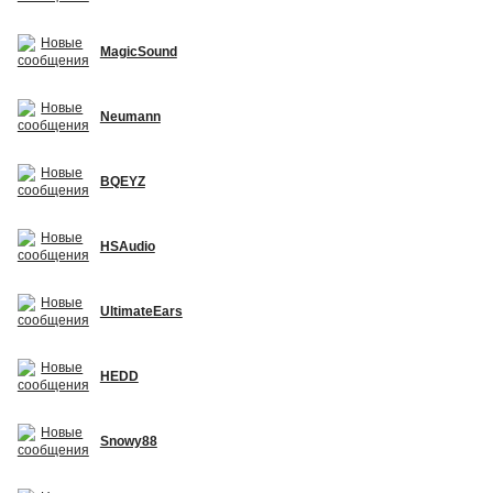
MagicSound
Neumann
BQEYZ
HSAudio
UltimateEars
HEDD
Snowy88