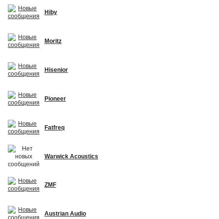
Hiby
Moritz
Hisenior
Pioneer
Fatfreq
Warwick Acoustics
ZMF
Austrian Audio