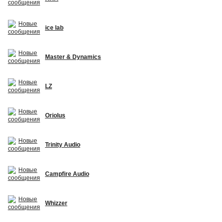
ice lab
Master & Dynamics
LZ
Oriolus
Trinity Audio
Campfire Audio
Whizzer