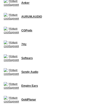
Anker
AURUM.AUDIO
CGPods
7Hz
Softears
Sendy Audio
Empire Ears
GoldPlanar