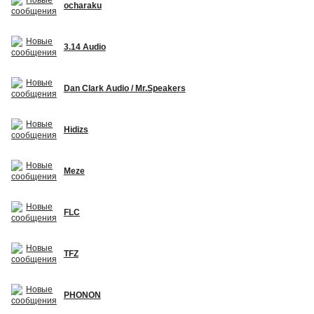
ocharaku
3.14 Audio
Dan Clark Audio / Mr.Speakers
Hidizs
Meze
FLC
TFZ
PHONON