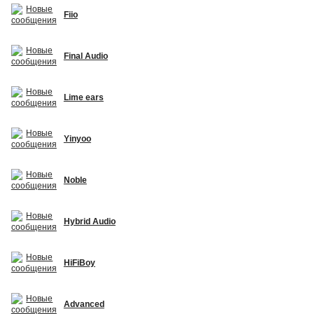
Fiio
Final Audio
Lime ears
Yinyoo
Noble
Hybrid Audio
HiFiBoy
Advanced