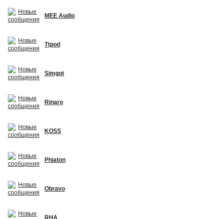
MEE Audio
Ttpod
Simgot
Rinaro
KOSS
Phiaton
Obravo
RHA