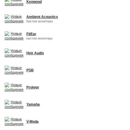
Kenwood
Ambient Acoustics
Кастом мониторы
FitEar
кастом мониторы
Heir Audio
PSB
Prology
Yamaha
V-Moda