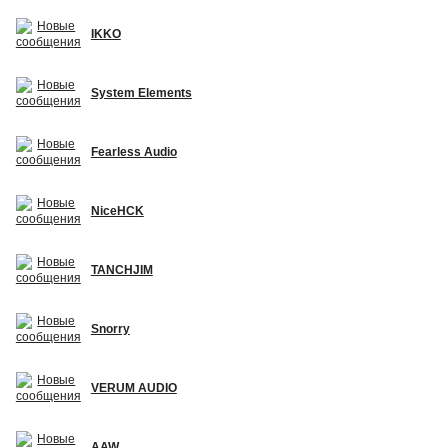
IKKO
System Elements
Fearless Audio
NiceHCK
TANCHJIM
Snorry
VERUM AUDIO
AAW