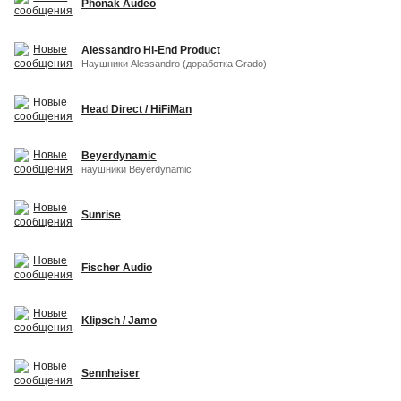
Phonak Audeo
Alessandro Hi-End Product
Наушники Alessandro (доработка Grado)
Head Direct / HiFiMan
Beyerdynamic
наушники Beyerdynamic
Sunrise
Fischer Audio
Klipsch / Jamo
Sennheiser