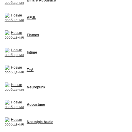
Binary Acoustics
AFUL
Flatvox
Intime
T+A
Neuropunk
Acoustune
Nostalgia Audio