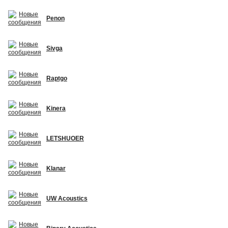
Penon
Sivga
Raptgo
Kinera
LETSHUOER
Klanar
UW Acoustics