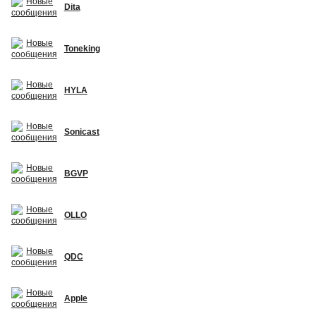
Dita
Toneking
HYLA
Sonicast
BGVP
OLLO
QDC
Apple