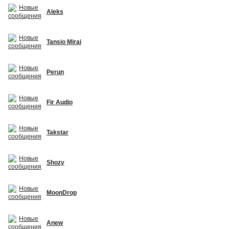
Aleks
Tansio Mirai
Perun
Fir Audio
Takstar
Shozy
MoonDrop
Anew