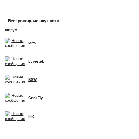
Беспроводные наушники
Форум
Mifo
Lypertek
B$W
GeekFly
Fiio