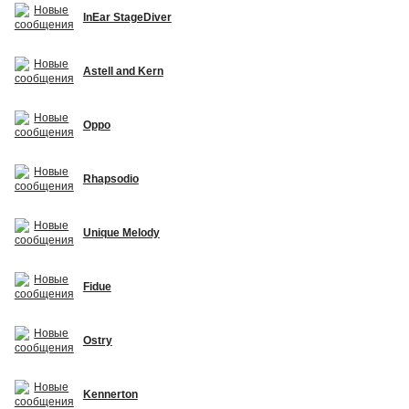
InEar StageDiver
Astell and Kern
Oppo
Rhapsodio
Unique Melody
Fidue
Ostry
Kennerton