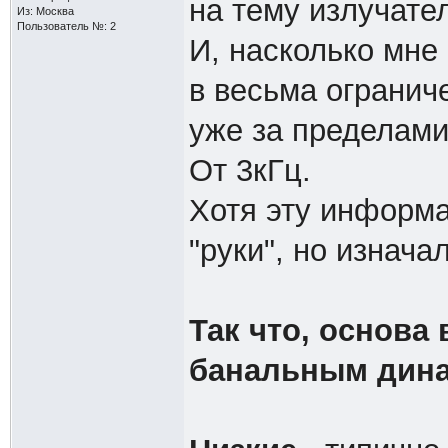
на тему излучате
Из: Москва
Пользователь №: 2
И, насколько мне 
в весьма огранич
уже за пределами
От 3кГц.
Хотя эту информа
"руки", но изнача
Так что, основа
банальным дин