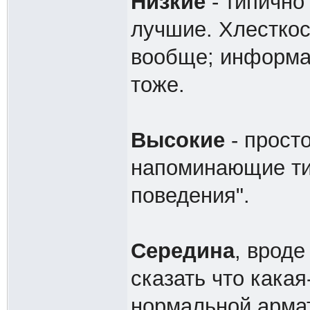
Низкие
- типично
лучшие. Хлесткос
вообще; информат
тоже.
Высокие
- прост
напоминающие ти
поведения".
Середина
, вроде
сказать что какая
нормальной арма