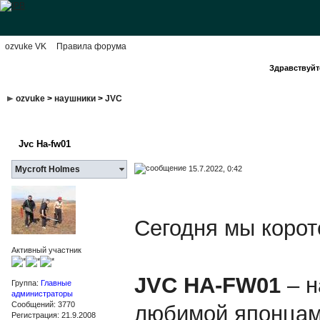
ozvuke VK
Правила форума
Здравствуйте
ozvuke
>
наушники
>
JVC
Jvc Ha-fw01
15.7.2022, 0:42
Mycroft Holmes
Сегодня мы корот
Активный участник
JVC HA-FW01
– 
Группа:
Главные
администраторы
Сообщений: 3770
любимой японцам
Регистрация: 21.9.2008