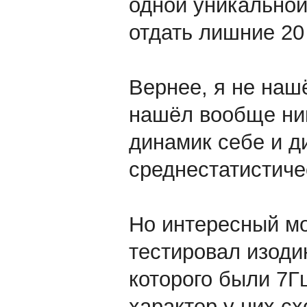
одной уникальной
отдать лишние 20
Вернее, я не нашё
нашёл вообще ник
динамик себе и д
среднестатистиче
Но интересный мо
тестировал изоди
которого были 7Гц
характер у них сх