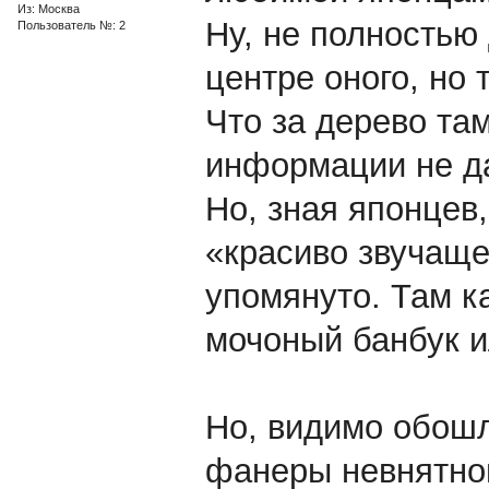
Из: Москва
Ну, не полностью 
Пользователь №: 2
центре оного, но 
Что за дерево та
информации не дал
Но, зная японцев,
«красиво звучаще
упомянуто. Там к
мочоный банбук 
Но, видимо обош
фанеры невнятног