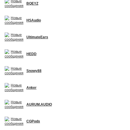
BQEYZ
HSAudio
UltimateEars
HEDD
Snowy88
Anker
AURUM.AUDIO
CGPods