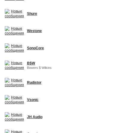
Shure
Westone
SonoCore
B$W
Bowers $ Wilkins
Rudistor
Vsonic
JH Audio