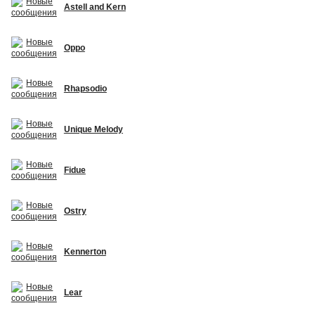
Astell and Kern
Oppo
Rhapsodio
Unique Melody
Fidue
Ostry
Kennerton
Lear