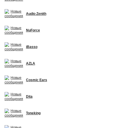
Audio Zenith
NuForce
iBasso
AZLA
Cosmic Ears
Dita
Toneking