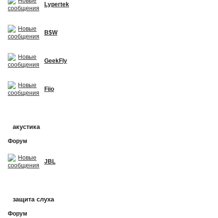
Lypertek
B$W
GeekFly
Fiio
акустика
Форум
JBL
защита слуха
Форум