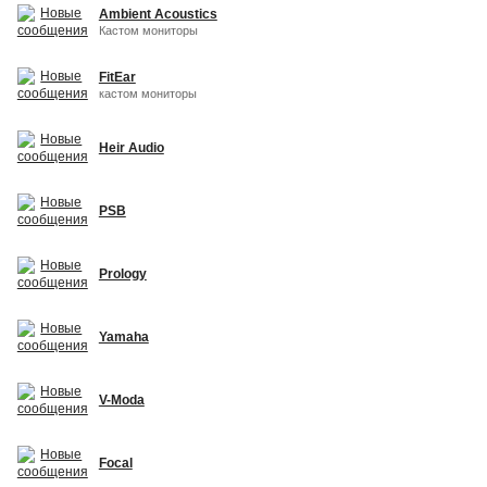
Ambient Acoustics
Кастом мониторы
FitEar
кастом мониторы
Heir Audio
PSB
Prology
Yamaha
V-Moda
Focal