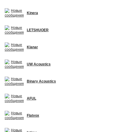
Kinera
LETSHUOER
Klanar
UW Acoustics
Binary Acoustics
AFUL
Flatvox