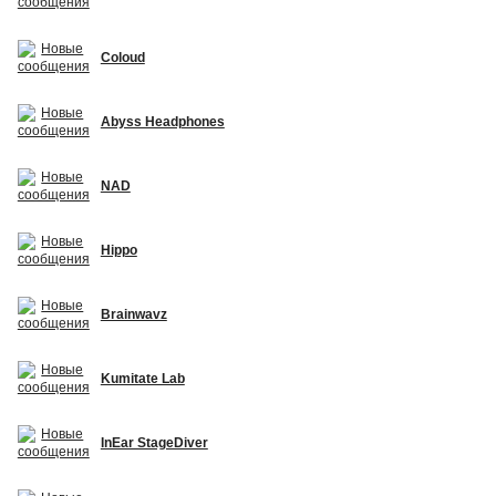
Coloud
Abyss Headphones
NAD
Hippo
Brainwavz
Kumitate Lab
InEar StageDiver