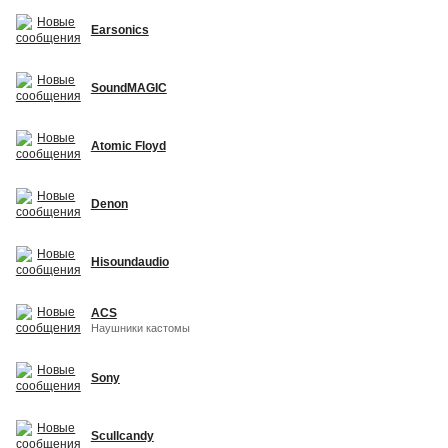
Earsonics
SoundMAGIC
Atomic Floyd
Denon
Hisoundaudio
ACS
Наушники кастомы
Sony
Scullcandy