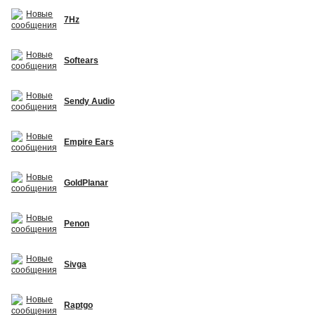
7Hz
Softears
Sendy Audio
Empire Ears
GoldPlanar
Penon
Sivga
Raptgo