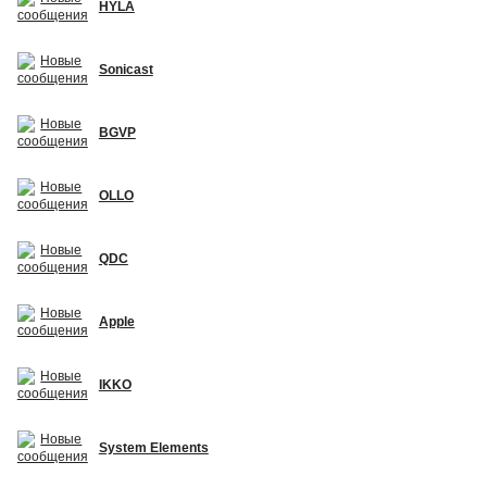
HYLA
Sonicast
BGVP
OLLO
QDC
Apple
IKKO
System Elements