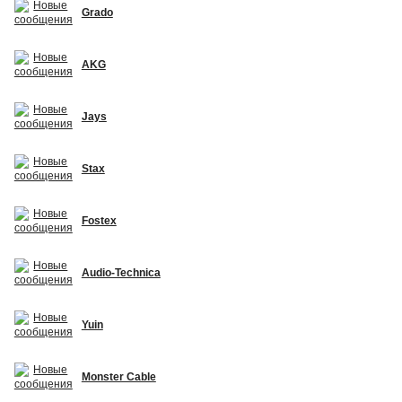
Grado
AKG
Jays
Stax
Fostex
Audio-Technica
Yuin
Monster Cable