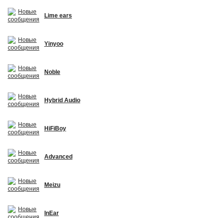
Lime ears
Yinyoo
Noble
Hybrid Audio
HiFiBoy
Advanced
Meizu
InEar