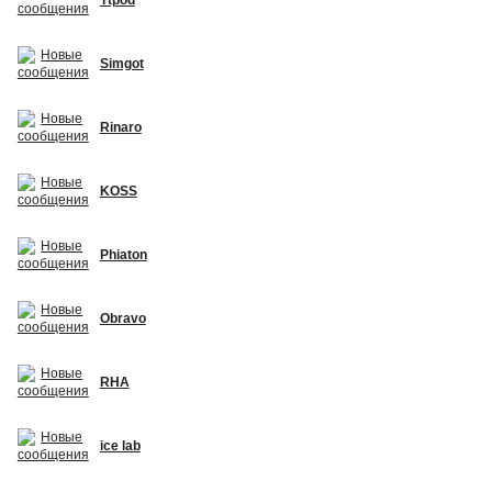
Simgot
Rinaro
KOSS
Phiaton
Obravo
RHA
ice lab