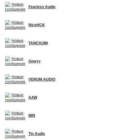
Fearless Audio
NiceHCK
TANCHJIM
Snorry
VERUM AUDIO
AAW
IMR
Tin Audio