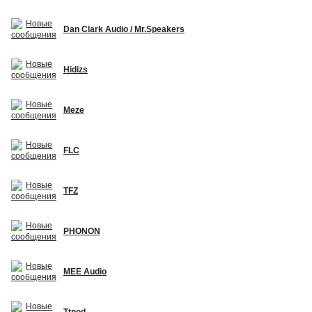
Dan Clark Audio / Mr.Speakers
Hidizs
Meze
FLC
TFZ
PHONON
MEE Audio
Ttpod