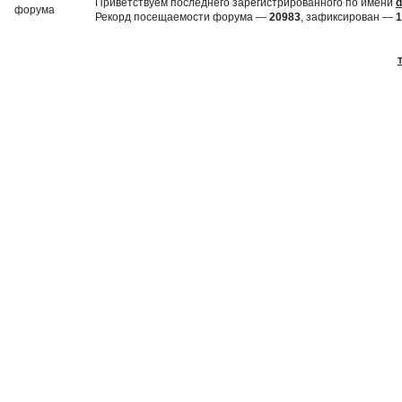
Приветствуем последнего зарегистрированного по имени
d
Рекорд посещаемости форума —
20983
, зафиксирован —
1