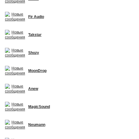
Fir Audio
Takstar
Shozy
MoonDrop
Anew
MagicSound
Neumann