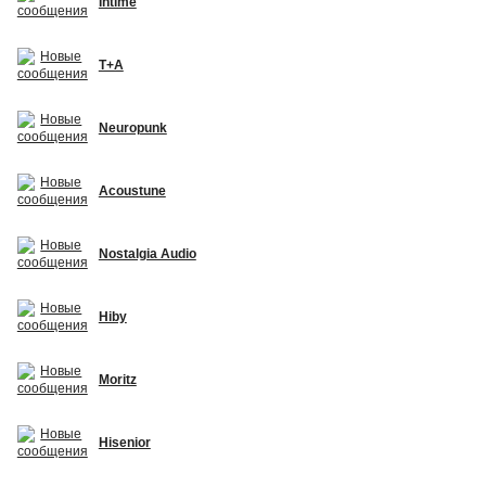
Intime
T+A
Neuropunk
Acoustune
Nostalgia Audio
Hiby
Moritz
Hisenior