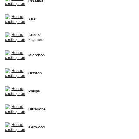
Creative
Akai
Audeze
Наушники
Microbon
Ortofon
Philips
Ultrasone
Kenwood