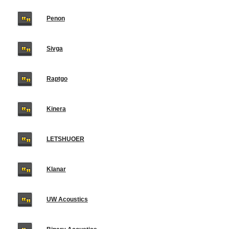
Penon
Sivga
Raptgo
Kinera
LETSHUOER
Klanar
UW Acoustics