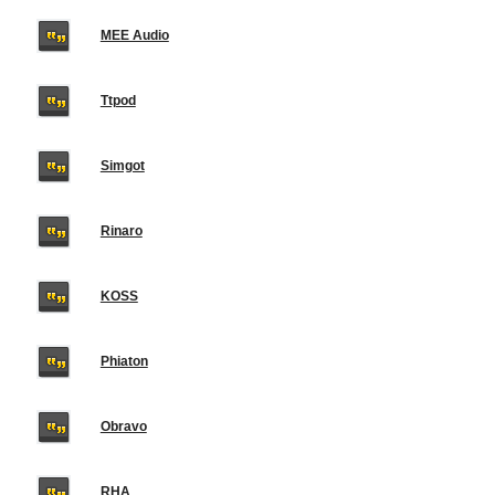
MEE Audio
Ttpod
Simgot
Rinaro
KOSS
Phiaton
Obravo
RHA