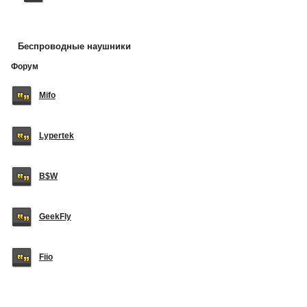
Беспроводные наушники
Форум
Mifo
Lypertek
B$W
GeekFly
Fiio