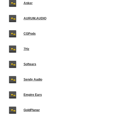
Anker
AURUM.AUDIO
CGPods
7Hz
Softears
Sendy Audio
Empire Ears
GoldPlanar