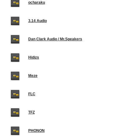
ocharaku
3.14 Audio
Dan Clark Audio / Mr.Speakers
Hidizs
Meze
FLC
TFZ
PHONON