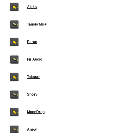
Aleks
Tansio Mirai
Perun
Fir Audio
Takstar
Shozy
MoonDrop
Anew