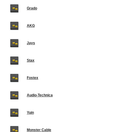
Grado
AKG
Jays
Stax
Fostex
Audio-Technica
Yuin
Monster Cable