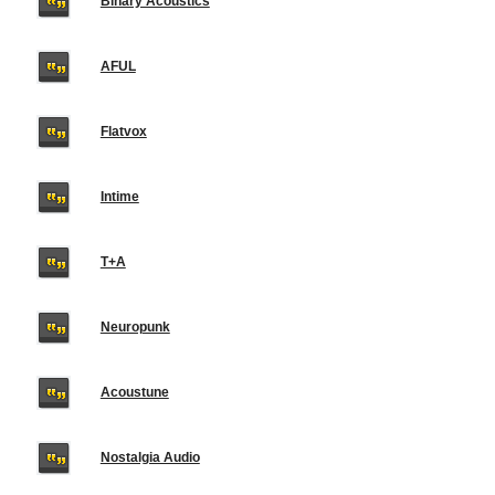
Binary Acoustics
AFUL
Flatvox
Intime
T+A
Neuropunk
Acoustune
Nostalgia Audio