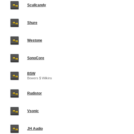
Scullcandy
Shure
Westone
SonoCore
B$W
Bowers $ Wilkins
Rudistor
Vsonic
JH Audio