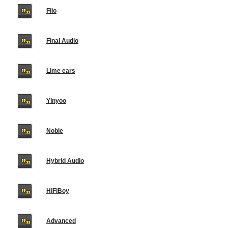
Fiio
Final Audio
Lime ears
Yinyoo
Noble
Hybrid Audio
HiFiBoy
Advanced