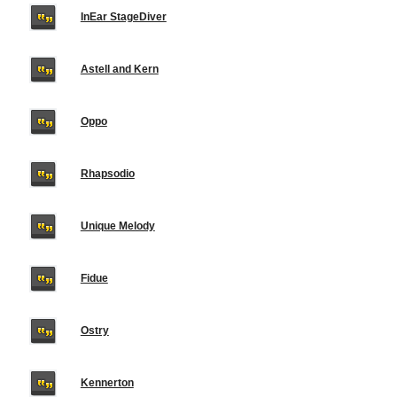
InEar StageDiver
Astell and Kern
Oppo
Rhapsodio
Unique Melody
Fidue
Ostry
Kennerton