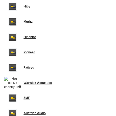
Hiby
Moritz
Hisenior
Pioneer
Fatfreq
Warwick Acoustics
ZMF
Austrian Audio