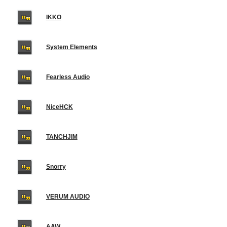
IKKO
System Elements
Fearless Audio
NiceHCK
TANCHJIM
Snorry
VERUM AUDIO
AAW