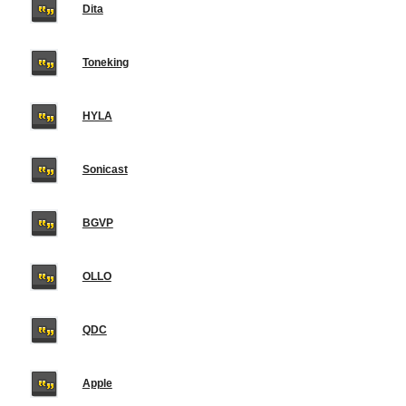
Dita
Toneking
HYLA
Sonicast
BGVP
OLLO
QDC
Apple