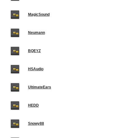
MagicSound
Neumann
BQEYZ
HSAudio
UltimateEars
HEDD
Snowy88