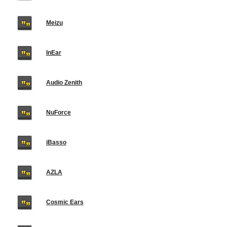
Meizu
InEar
Audio Zenith
NuForce
iBasso
AZLA
Cosmic Ears