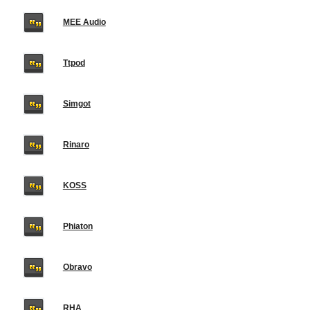
MEE Audio
Ttpod
Simgot
Rinaro
KOSS
Phiaton
Obravo
RHA