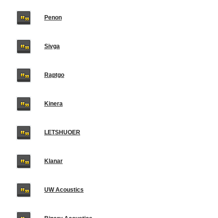
Penon
Sivga
Raptgo
Kinera
LETSHUOER
Klanar
UW Acoustics