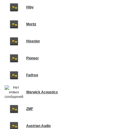
Hiby
Moritz
Hisenior
Pioneer
Fatfreq
Warwick Acoustics
ZMF
Austrian Audio