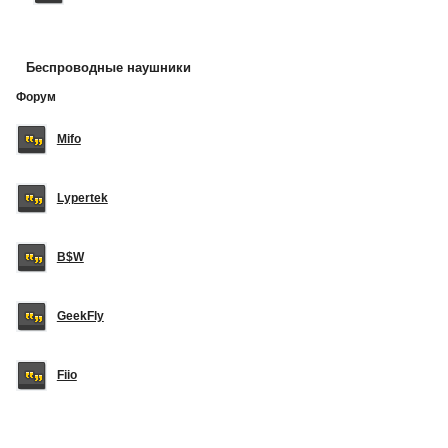
Беспроводные наушники
Форум
Mifo
Lypertek
B$W
GeekFly
Fiio