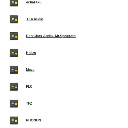
ocharaku
3.14 Audio
Dan Clark Audio / Mr.Speakers
Hidizs
Meze
FLC
TFZ
PHONON