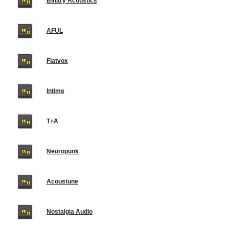
Binary Acoustics
AFUL
Flatvox
Intime
T+A
Neuropunk
Acoustune
Nostalgia Audio