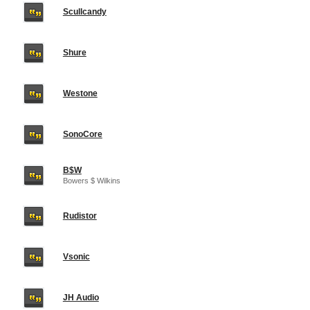
Scullcandy
Shure
Westone
SonoCore
B$W
Bowers $ Wilkins
Rudistor
Vsonic
JH Audio