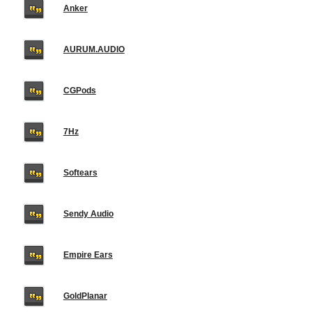
Anker
AURUM.AUDIO
CGPods
7Hz
Softears
Sendy Audio
Empire Ears
GoldPlanar