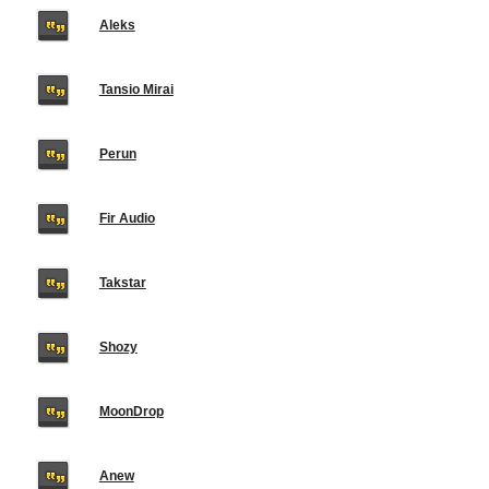
Aleks
Tansio Mirai
Perun
Fir Audio
Takstar
Shozy
MoonDrop
Anew