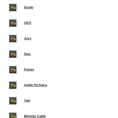
Grado
AKG
Jays
Stax
Fostex
Audio-Technica
Yuin
Monster Cable