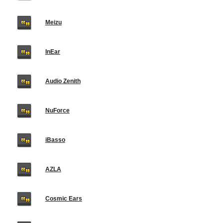
Meizu
InEar
Audio Zenith
NuForce
iBasso
AZLA
Cosmic Ears