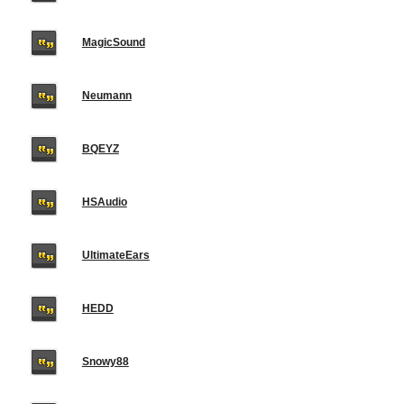
MagicSound
Neumann
BQEYZ
HSAudio
UltimateEars
HEDD
Snowy88