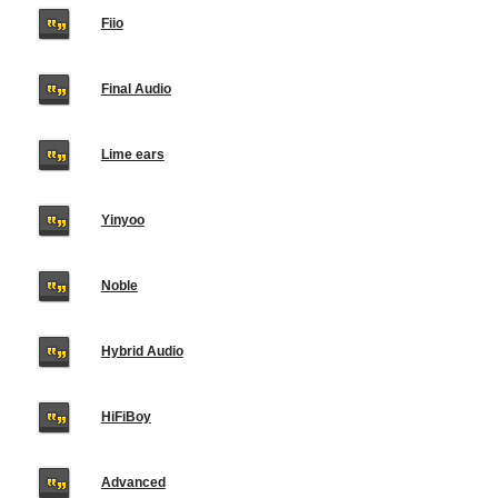
Fiio
Final Audio
Lime ears
Yinyoo
Noble
Hybrid Audio
HiFiBoy
Advanced