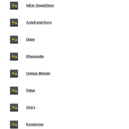
InEar StageDiver
Astell and Kern
Oppo
Rhapsodio
Unique Melody
Fidue
Ostry
Kennerton