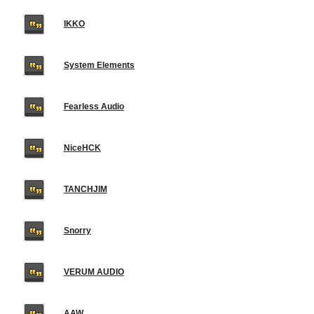
IKKO
System Elements
Fearless Audio
NiceHCK
TANCHJIM
Snorry
VERUM AUDIO
AAW