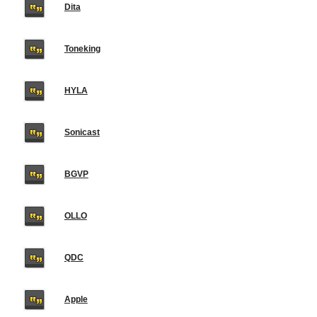
Dita
Toneking
HYLA
Sonicast
BGVP
OLLO
QDC
Apple