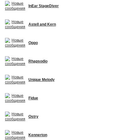
InEar StageDiver
Astell and Kern
Oppo
Rhapsodio
Unique Melody
Fidue
Ostry
Kennerton