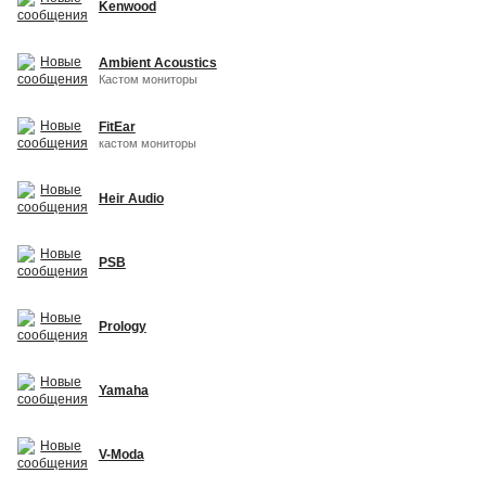
Kenwood
Ambient Acoustics
Кастом мониторы
FitEar
кастом мониторы
Heir Audio
PSB
Prology
Yamaha
V-Moda