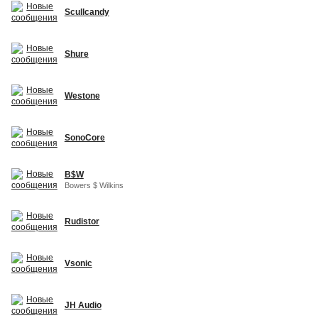
Scullcandy
Shure
Westone
SonoCore
B$W
Bowers $ Wilkins
Rudistor
Vsonic
JH Audio