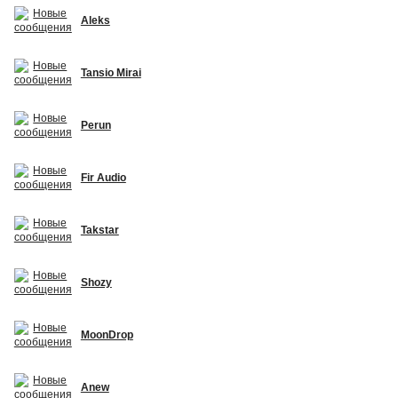
Aleks
Tansio Mirai
Perun
Fir Audio
Takstar
Shozy
MoonDrop
Anew