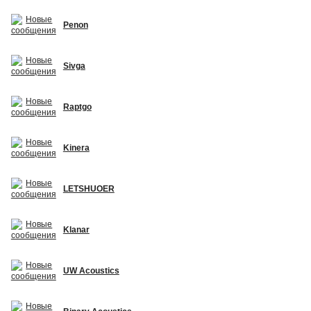
Penon
Sivga
Raptgo
Kinera
LETSHUOER
Klanar
UW Acoustics