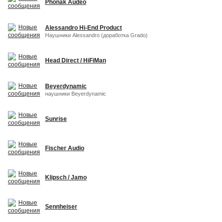
Phonak Audeo
Alessandro Hi-End Product
Наушники Alessandro (доработка Grado)
Head Direct / HiFiMan
Beyerdynamic
наушники Beyerdynamic
Sunrise
Fischer Audio
Klipsch / Jamo
Sennheiser