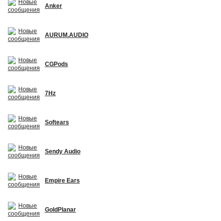
Anker
AURUM.AUDIO
CGPods
7Hz
Softears
Sendy Audio
Empire Ears
GoldPlanar