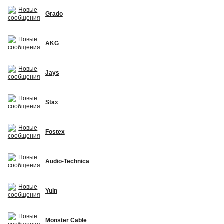
Grado
AKG
Jays
Stax
Fostex
Audio-Technica
Yuin
Monster Cable