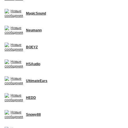
MagicSound
Neumann
BQEYZ
HSAudio
UltimateEars
HEDD
Snowy88