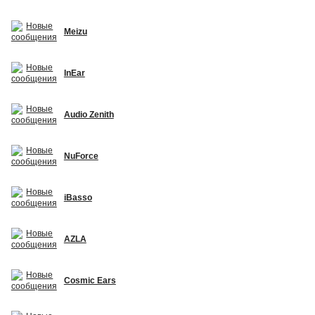
Meizu
InEar
Audio Zenith
NuForce
iBasso
AZLA
Cosmic Ears