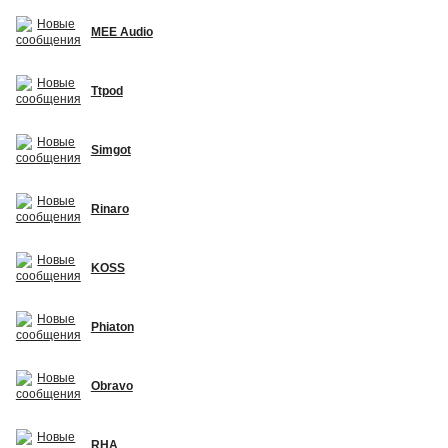
MEE Audio
Ttpod
Simgot
Rinaro
KOSS
Phiaton
Obravo
RHA