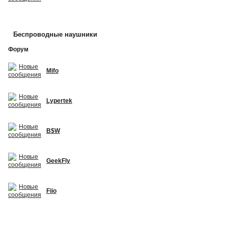
Беспроводные наушники
Форум
Mifo
Lypertek
B$W
GeekFly
Fiio