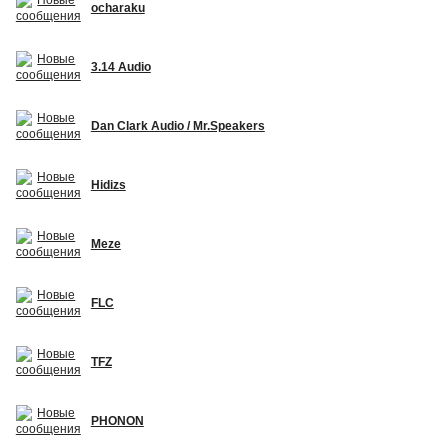
ocharaku
3.14 Audio
Dan Clark Audio / Mr.Speakers
Hidizs
Meze
FLC
TFZ
PHONON