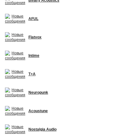
Binary Acoustics
AFUL
Flatvox
Intime
T+A
Neuropunk
Acoustune
Nostalgia Audio