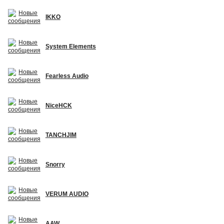
IKKO
System Elements
Fearless Audio
NiceHCK
TANCHJIM
Snorry
VERUM AUDIO
AAW