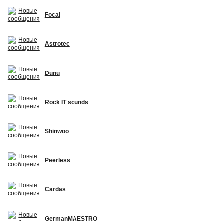
Focal
Astrotec
Dunu
Rock IT sounds
Shinwoo
Peerless
Cardas
GermanMAESTRO