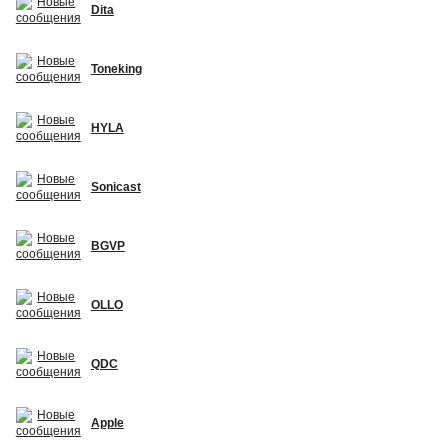
Dita
Toneking
HYLA
Sonicast
BGVP
OLLO
QDC
Apple