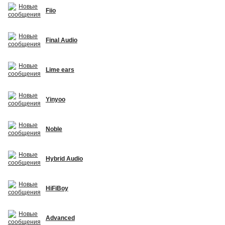
Fiio
Final Audio
Lime ears
Yinyoo
Noble
Hybrid Audio
HiFiBoy
Advanced