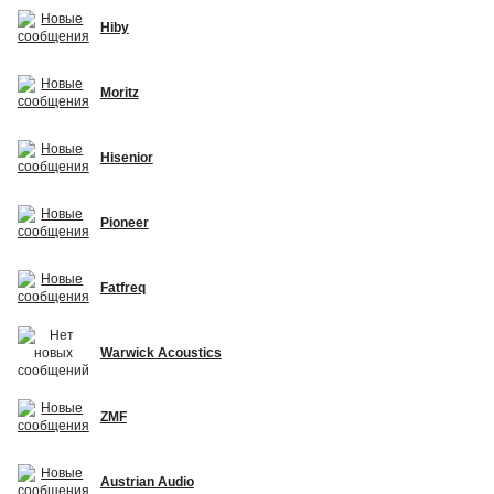
Hiby
Moritz
Hisenior
Pioneer
Fatfreq
Warwick Acoustics
ZMF
Austrian Audio