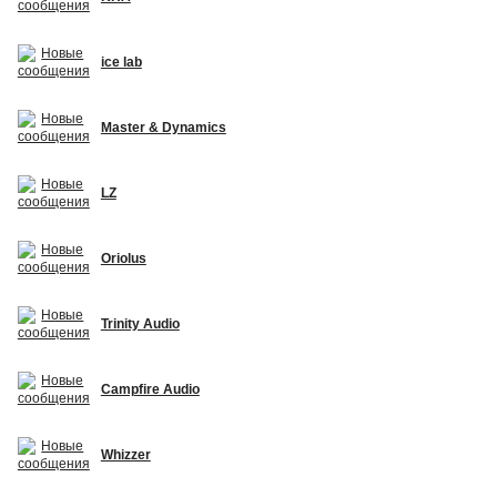
ice lab
Master & Dynamics
LZ
Oriolus
Trinity Audio
Campfire Audio
Whizzer