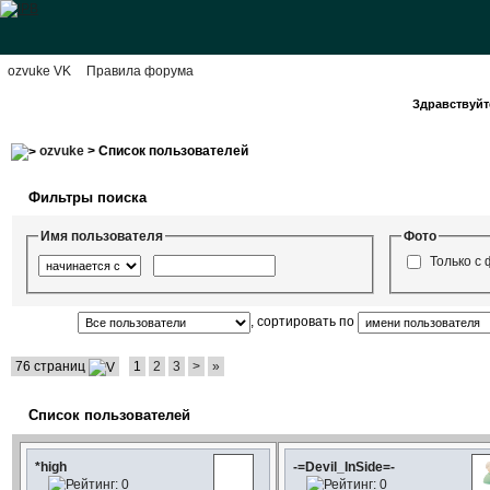
ozvuke VK
Правила форума
Здравствуйте
ozvuke
> Список пользователей
Фильтры поиска
Имя пользователя
Фото
Только с
, сортировать по
76 страниц
1
2
3
>
»
Список пользователей
*high
-=Devil_InSide=-