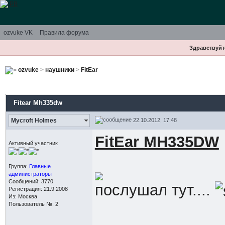
ozvuke VK
Правила форума
Здравствуйте
ozvuke
>
наушники
>
FitEar
Fitear Mh335dw
22.10.2012, 17:48
Mycroft Holmes
FitEar MH335DW
Активный участник
Группа:
Главные
администраторы
Сообщений: 3770
послушал тут....
Регистрация: 21.9.2008
Из: Москва
Пользователь №: 2