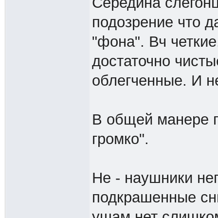
Середина слегонц
подозрение что да
"фона". Вч четки
достаточно чисты
облегченные. И 
В общей манере 
громко".
Не - наушники не
подкрашенные сни
ушам нет слишком