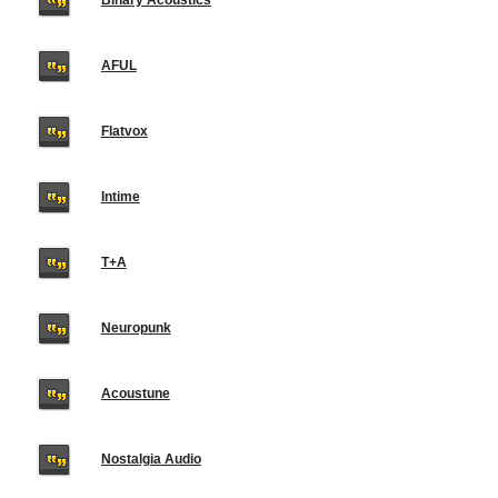
Binary Acoustics
AFUL
Flatvox
Intime
T+A
Neuropunk
Acoustune
Nostalgia Audio