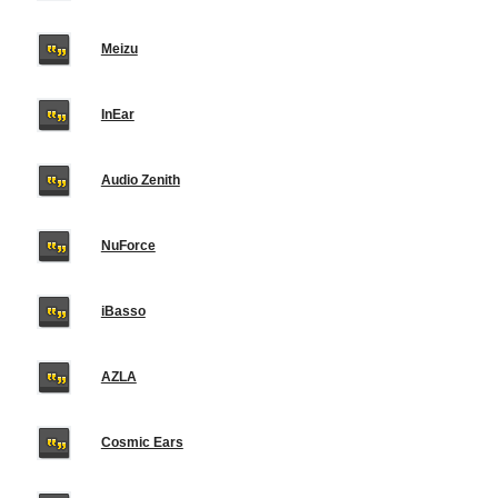
Meizu
InEar
Audio Zenith
NuForce
iBasso
AZLA
Cosmic Ears