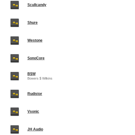
Scullcandy
Shure
Westone
SonoCore
B$W
Bowers $ Wilkins
Rudistor
Vsonic
JH Audio