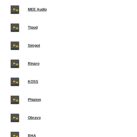
MEE Audio
Ttpod
Simgot
Rinaro
KOSS
Phiaton
Obravo
RHA