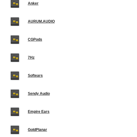
Anker
AURUM.AUDIO
CGPods
7Hz
Softears
Sendy Audio
Empire Ears
GoldPlanar