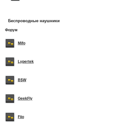
Беспроводные наушники
Форум
Mifo
Lypertek
B$W
GeekFly
Fiio