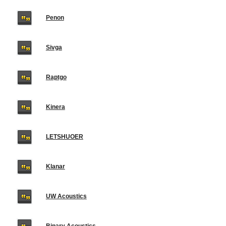
Penon
Sivga
Raptgo
Kinera
LETSHUOER
Klanar
UW Acoustics