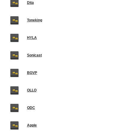
Dita
Toneking
HYLA
Sonicast
BGVP
OLLO
QDC
Apple