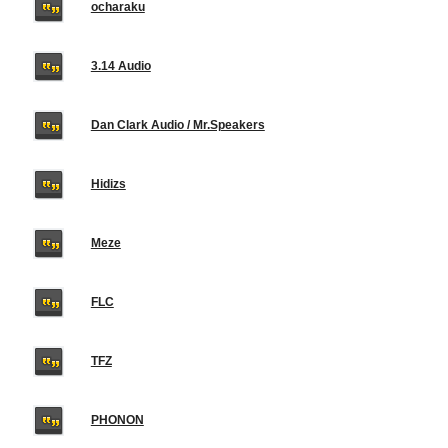
ocharaku
3.14 Audio
Dan Clark Audio / Mr.Speakers
Hidizs
Meze
FLC
TFZ
PHONON