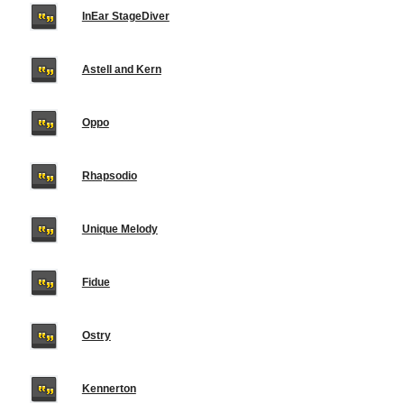
InEar StageDiver
Astell and Kern
Oppo
Rhapsodio
Unique Melody
Fidue
Ostry
Kennerton