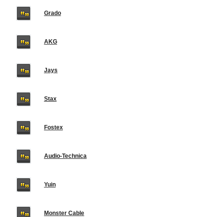
Grado
AKG
Jays
Stax
Fostex
Audio-Technica
Yuin
Monster Cable