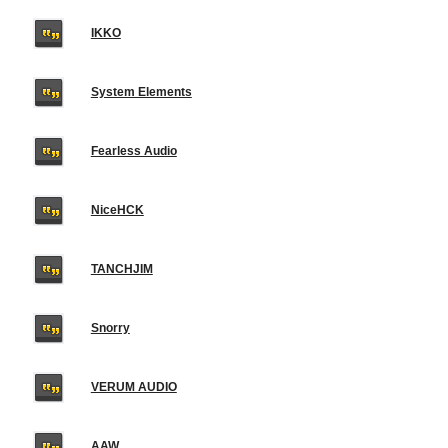
IKKO
System Elements
Fearless Audio
NiceHCK
TANCHJIM
Snorry
VERUM AUDIO
AAW