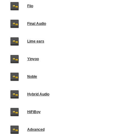
Fiio
Final Audio
Lime ears
Yinyoo
Noble
Hybrid Audio
HiFiBoy
Advanced