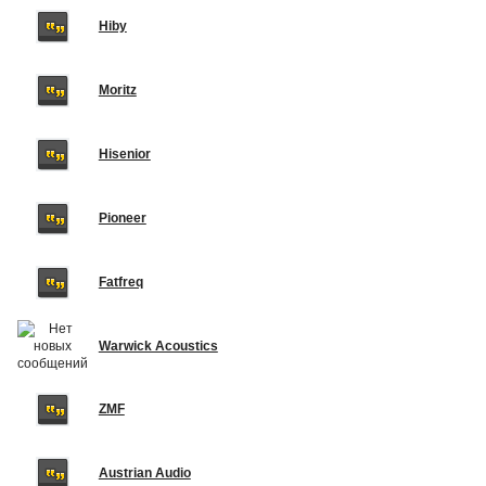
Hiby
Moritz
Hisenior
Pioneer
Fatfreq
Warwick Acoustics
ZMF
Austrian Audio