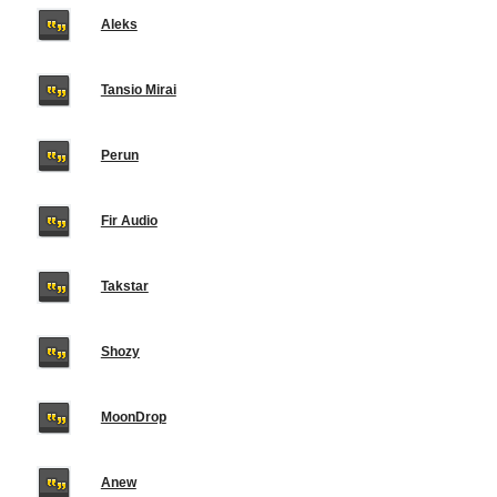
Aleks
Tansio Mirai
Perun
Fir Audio
Takstar
Shozy
MoonDrop
Anew