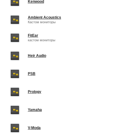
Kenwood
Ambient Acoustics
Кастом мониторы
FitEar
кастом мониторы
Heir Audio
PSB
Prology
Yamaha
V-Moda