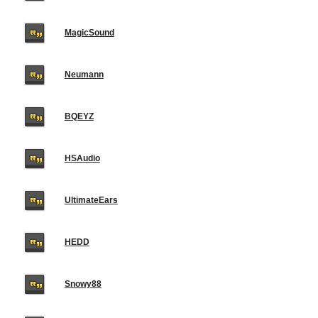
MagicSound
Neumann
BQEYZ
HSAudio
UltimateEars
HEDD
Snowy88