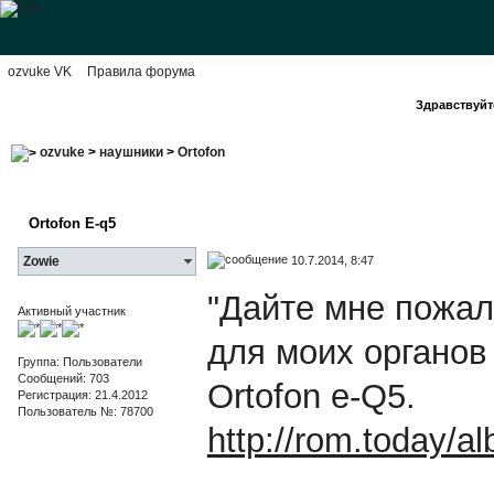
ozvuke VK
Правила форума
Здравствуйте
ozvuke
>
наушники
>
Ortofon
Ortofon E-q5
10.7.2014, 8:47
Zowie
"Дайте мне пожал
Активный участник
для моих органов 
Группа: Пользователи
Сообщений: 703
Ortofon e-Q5.
Регистрация: 21.4.2012
Пользователь №: 78700
http://rom.today/a