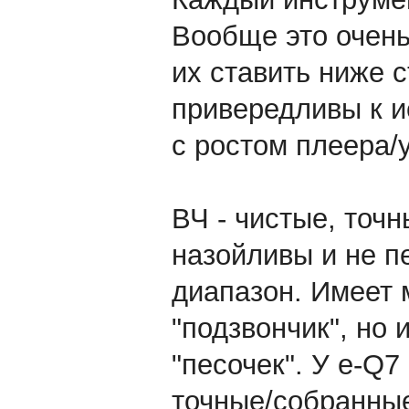
Вообще это очень
их ставить ниже 
привередливы к ис
с ростом плеера/
ВЧ - чистые, точн
назойливы и не п
диапазон. Имеет
"подзвончик", но 
"песочек". У e-Q7
точные/собранны