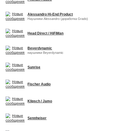
Alessandro Hi-End Product
Наушники Alessandro (доработка Grado)
Head Direct / HiFiMan
Beyerdynamic
наушники Beyerdynamic
Sunrise
Fischer Audio
Klipsch / Jamo
Sennheiser