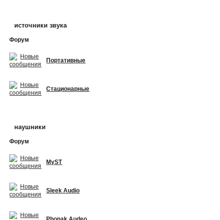
источники звука
Форум
Портативные
Стационарные
наушники
Форум
MyST
Sleek Audio
Phonak Audeo