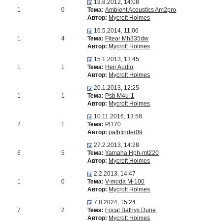
19.8.2012, 14:08
1
0
Тема:
Ambient Acoustics Am2pro
Автор:
Mycroft Holmes
16.5.2014, 11:06
1
4
Тема:
Fitear Mh335dw
Автор:
Mycroft Holmes
15.1.2013, 13:45
1
1
Тема:
Heir Audio
Автор:
Mycroft Holmes
20.1.2013, 12:25
1
1
Тема:
Psb M4u-1
Автор:
Mycroft Holmes
10.11.2016, 13:58
2
1
Тема:
Pl170
Автор:
pathfinder09
27.2.2013, 14:28
6
5
Тема:
Yamaha Hph-mt220
Автор:
Mycroft Holmes
2.2.2013, 14:47
1
0
Тема:
V-moda M-100
Автор:
Mycroft Holmes
7.8.2024, 15:24
7
2
Тема:
Focal Bathys Dune
Автор:
Mycroft Holmes