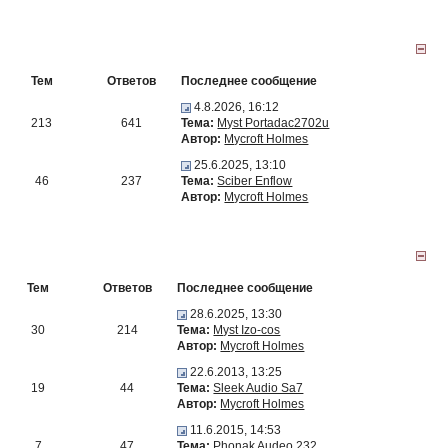
Тем
Ответов
Последнее сообщение
4.8.2026, 16:12
213
641
Тема:
Myst Portadac2702u
Автор:
Mycroft Holmes
25.6.2025, 13:10
46
237
Тема:
Sciber Enflow
Автор:
Mycroft Holmes
Тем
Ответов
Последнее сообщение
28.6.2025, 13:30
30
214
Тема:
Myst Izo-cos
Автор:
Mycroft Holmes
22.6.2013, 13:25
19
44
Тема:
Sleek Audio Sa7
Автор:
Mycroft Holmes
11.6.2015, 14:53
7
47
Тема:
Phonak Audeo 232