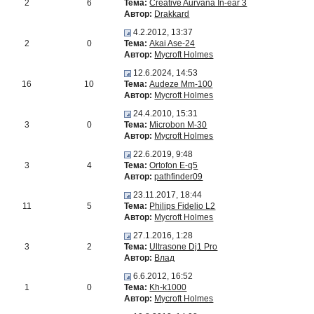
2
6
Тема:
Creative Aurvana In-ear 3
Автор:
Drakkard
4.2.2012, 13:37
2
0
Тема:
Akai Ase-24
Автор:
Mycroft Holmes
12.6.2024, 14:53
16
10
Тема:
Audeze Mm-100
Автор:
Mycroft Holmes
24.4.2010, 15:31
3
0
Тема:
Microbon M-30
Автор:
Mycroft Holmes
22.6.2019, 9:48
3
4
Тема:
Ortofon E-q5
Автор:
pathfinder09
23.11.2017, 18:44
11
5
Тема:
Philips Fidelio L2
Автор:
Mycroft Holmes
27.1.2016, 1:28
3
2
Тема:
Ultrasone Dj1 Pro
Автор:
Влад
6.6.2012, 16:52
1
0
Тема:
Kh-k1000
Автор:
Mycroft Holmes