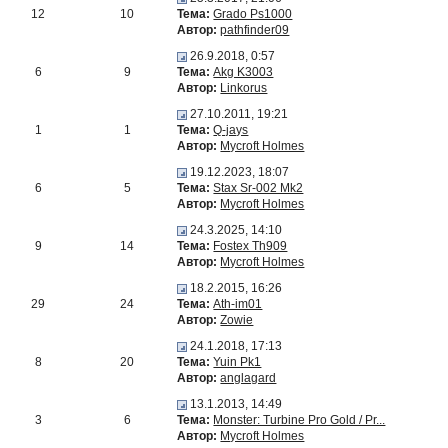
12
10
Тема:
Grado Ps1000
Автор:
pathfinder09
26.9.2018, 0:57
6
9
Тема:
Akg K3003
Автор:
Linkorus
27.10.2011, 19:21
1
1
Тема:
Q-jays
Автор:
Mycroft Holmes
19.12.2023, 18:07
6
5
Тема:
Stax Sr-002 Mk2
Автор:
Mycroft Holmes
24.3.2025, 14:10
9
14
Тема:
Fostex Th909
Автор:
Mycroft Holmes
18.2.2015, 16:26
29
24
Тема:
Ath-im01
Автор:
Zowie
24.1.2018, 17:13
8
20
Тема:
Yuin Pk1
Автор:
anglagard
13.1.2013, 14:49
3
6
Тема:
Monster: Turbine Pro Gold / Pr...
Автор:
Mycroft Holmes