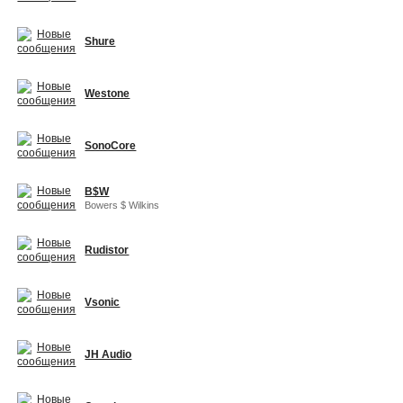
Shure
Westone
SonoCore
B$W
Bowers $ Wilkins
Rudistor
Vsonic
JH Audio