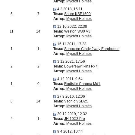
Автор:
Mycroft Holmes
4.2.2018, 15:11
5
7
Тема:
Shure KSE1500
Автор:
Mycroft Holmes
12.10.2022, 22:38
11
14
Тема:
Weston W80 V3
Автор:
Mycroft Holmes
16.11.2011, 17:28
1
1
Тема:
Sonocore Cindy 2way Earphones
Автор:
Mycroft Holmes
3.12.2021, 17:56
2
2
Тема:
Bowers&wilkins Px7
Автор:
Mycroft Holmes
4.12.2011, 9:54
1
0
Тема:
Rudistor Chroma Md1
Автор:
Mycroft Holmes
27.9.2016, 12:06
8
14
Тема:
Vsonic VSD2S
Автор:
Mycroft Holmes
20.12.2019, 12:32
4
1
Тема:
JH 10X3 Pro
Автор:
Mycroft Holmes
9.4.2012, 10:44