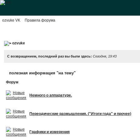
ozvuke VK
Правила форума
ozvuke
С возвращением, последний раз вы были здесь:
Сегодня, 19:43
полезная информация "на тему"
Форум
Немного о аппаратуре.
Переодические размышления. ("Итоги года" и прочее)
Графики и измерения