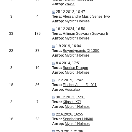
Автор:
Zowie
25.12.2012, 10:47
3
4
Тема:
Alessandro Music Series Two
Автор:
Mycroft Holmes
18.12.2024, 16:50
33
179
Тема:
Hifiman Susvara / Susvara Ii
Автор:
Mycroft Holmes
1.9.2019, 16:04
22
37
Тема:
Beyerdynamic Dt 1350
Автор:
Mycroft Holmes
8.4.2014, 17:51
3
19
Тема:
Sunrise Dragon
Автор:
Mycroft Holmes
12.2.2015, 17:42
18
86
Тема:
Fischer Audio Fa-011
Автор:
Aesculap
30.12.2012, 15:31
3
7
Тема:
Klipsch X7!
Автор:
Mycroft Holmes
22.6.2026, 16:55
18
23
Тема:
Sennheiser Hd600
Автор:
Mycroft Holmes
25.3.2017, 21:06