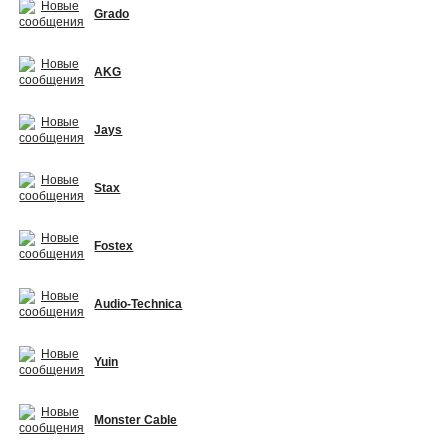
Grado
AKG
Jays
Stax
Fostex
Audio-Technica
Yuin
Monster Cable