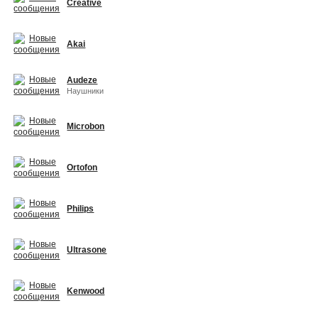
Creative
Akai
Audeze
Наушники
Microbon
Ortofon
Philips
Ultrasone
Kenwood