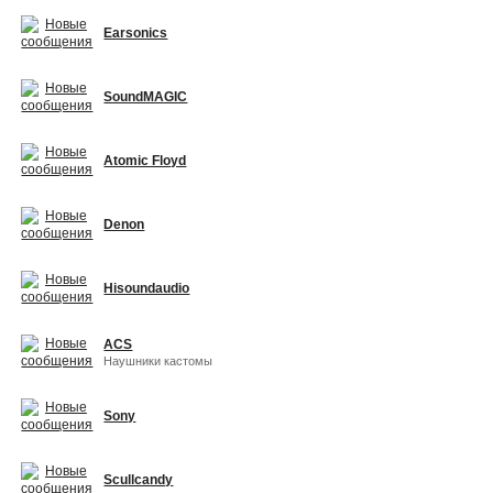
Earsonics
SoundMAGIC
Atomic Floyd
Denon
Hisoundaudio
ACS
Наушники кастомы
Sony
Scullcandy