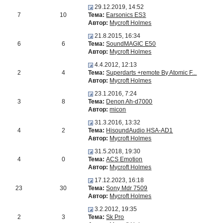
29.12.2019, 14:52
7
10
Тема:
Earsonics ES3
Автор:
Mycroft Holmes
21.8.2015, 16:34
6
6
Тема:
SoundMAGIC E50
Автор:
Mycroft Holmes
4.4.2012, 12:13
2
4
Тема:
Superdarts +remote By Atomic F...
Автор:
Mycroft Holmes
23.1.2016, 7:24
3
8
Тема:
Denon Ah-d7000
Автор:
micon
31.3.2016, 13:32
4
2
Тема:
HisoundAudio HSA-AD1
Автор:
Mycroft Holmes
31.5.2018, 19:30
4
0
Тема:
ACS Emotion
Автор:
Mycroft Holmes
17.12.2023, 16:18
23
30
Тема:
Sony Mdr 7509
Автор:
Mycroft Holmes
3.2.2012, 19:35
2
3
Тема:
Sk Pro