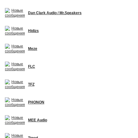
Dan Clark Audio / Mr.Speakers
Hidizs
Meze
FLC
TFZ
PHONON
MEE Audio
Ttpod