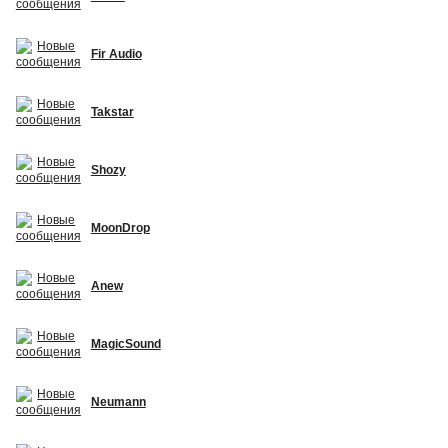
Fir Audio
Takstar
Shozy
MoonDrop
Anew
MagicSound
Neumann