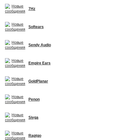
7Hz
Softears
Sendy Audio
Empire Ears
GoldPlanar
Penon
Sivga
Raptgo