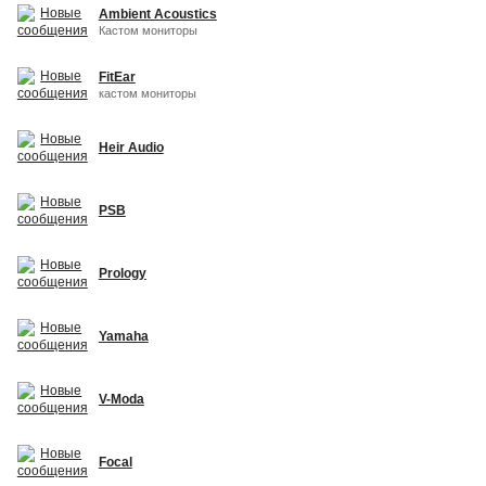
Ambient Acoustics
Кастом мониторы
FitEar
кастом мониторы
Heir Audio
PSB
Prology
Yamaha
V-Moda
Focal