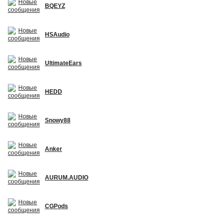
BQEYZ
HSAudio
UltimateEars
HEDD
Snowy88
Anker
AURUM.AUDIO
CGPods