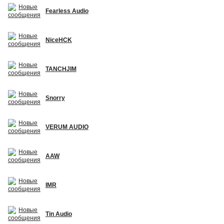
Fearless Audio
NiceHCK
TANCHJIM
Snorry
VERUM AUDIO
AAW
IMR
Tin Audio