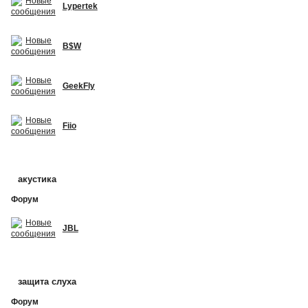
Lypertek
B$W
GeekFly
Fiio
акустика
Форум
JBL
защита слуха
Форум