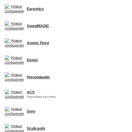
Earsonics
SoundMAGIC
Atomic Floyd
Denon
Hisoundaudio
ACS
Наушники кастомы
Sony
Scullcandy