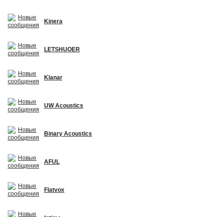
Kinera
LETSHUOER
Klanar
UW Acoustics
Binary Acoustics
AFUL
Flatvox