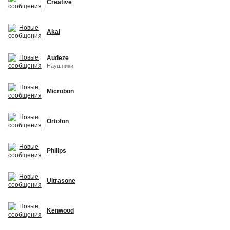
Creative
Akai
Audeze
Наушники
Microbon
Ortofon
Philips
Ultrasone
Kenwood