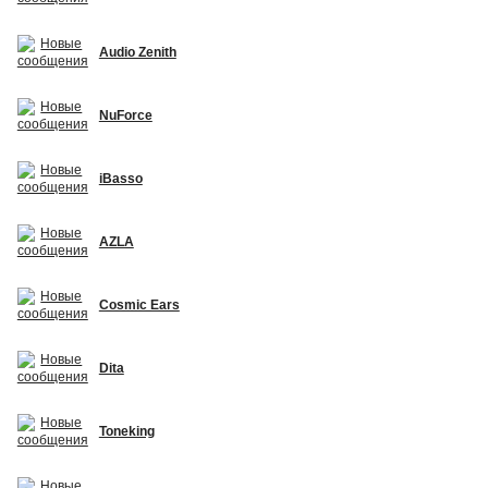
Audio Zenith
NuForce
iBasso
AZLA
Cosmic Ears
Dita
Toneking