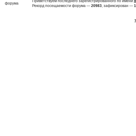
Приветствуем последнего зарегистрированного по имени
d
Рекорд посещаемости форума —
20983
, зафиксирован —
1