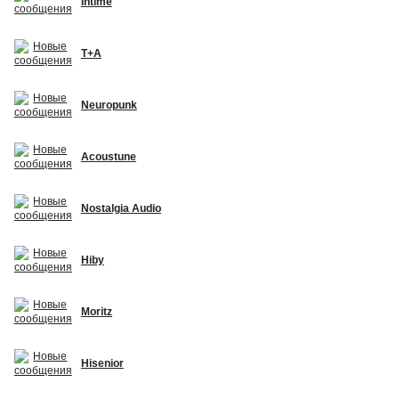
Intime
T+A
Neuropunk
Acoustune
Nostalgia Audio
Hiby
Moritz
Hisenior