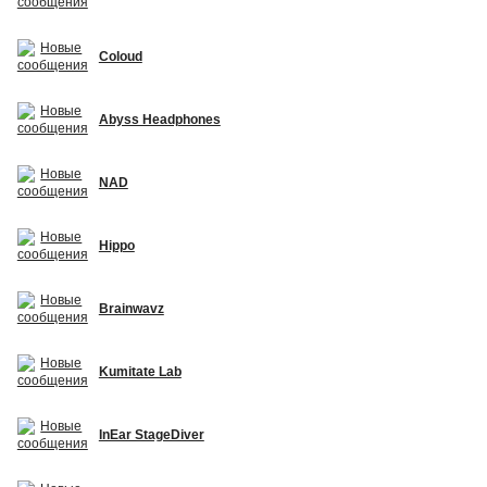
Coloud
Abyss Headphones
NAD
Hippo
Brainwavz
Kumitate Lab
InEar StageDiver