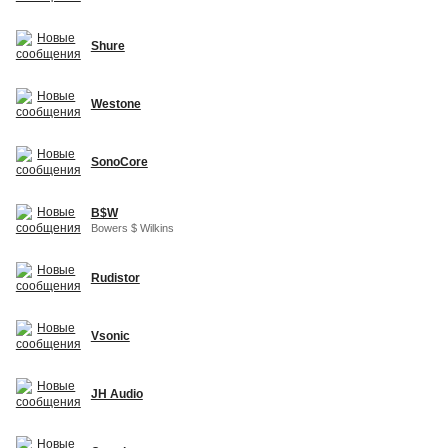
Shure
Westone
SonoCore
B$W
Bowers $ Wilkins
Rudistor
Vsonic
JH Audio