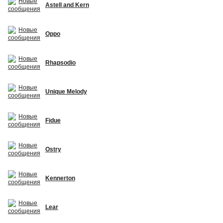
Astell and Kern
Oppo
Rhapsodio
Unique Melody
Fidue
Ostry
Kennerton
Lear