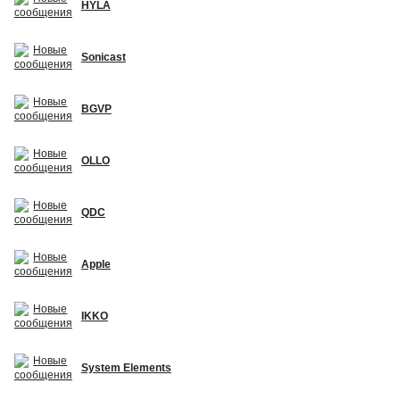
HYLA
Sonicast
BGVP
OLLO
QDC
Apple
IKKO
System Elements