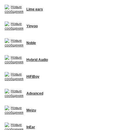
Lime ears
Yinyoo
Noble
Hybrid Audio
HiFiBoy
Advanced
Meizu
InEar