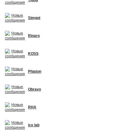
Simgot
Rinaro
KOSS
Phiaton
Obravo
RHA
ice lab