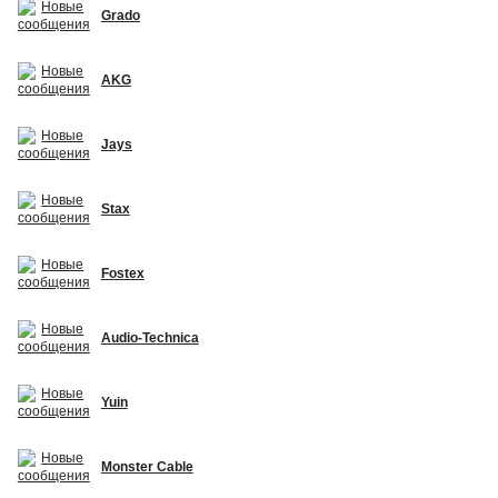
Grado
AKG
Jays
Stax
Fostex
Audio-Technica
Yuin
Monster Cable