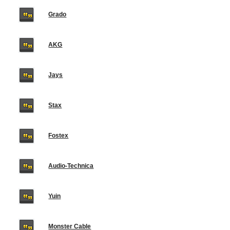
Grado
AKG
Jays
Stax
Fostex
Audio-Technica
Yuin
Monster Cable