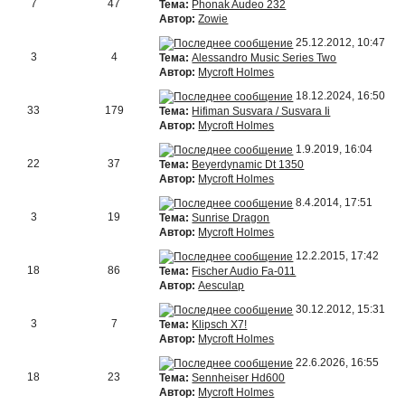
7
47
Тема:
Phonak Audeo 232
Автор:
Zowie
25.12.2012, 10:47
3
4
Тема:
Alessandro Music Series Two
Автор:
Mycroft Holmes
18.12.2024, 16:50
33
179
Тема:
Hifiman Susvara / Susvara Ii
Автор:
Mycroft Holmes
1.9.2019, 16:04
22
37
Тема:
Beyerdynamic Dt 1350
Автор:
Mycroft Holmes
8.4.2014, 17:51
3
19
Тема:
Sunrise Dragon
Автор:
Mycroft Holmes
12.2.2015, 17:42
18
86
Тема:
Fischer Audio Fa-011
Автор:
Aesculap
30.12.2012, 15:31
3
7
Тема:
Klipsch X7!
Автор:
Mycroft Holmes
22.6.2026, 16:55
18
23
Тема:
Sennheiser Hd600
Автор:
Mycroft Holmes