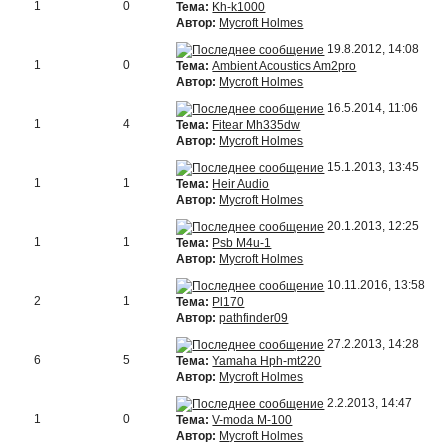
1
0
Тема:
Kh-k1000
Автор:
Mycroft Holmes
19.8.2012, 14:08
1
0
Тема:
Ambient Acoustics Am2pro
Автор:
Mycroft Holmes
16.5.2014, 11:06
1
4
Тема:
Fitear Mh335dw
Автор:
Mycroft Holmes
15.1.2013, 13:45
1
1
Тема:
Heir Audio
Автор:
Mycroft Holmes
20.1.2013, 12:25
1
1
Тема:
Psb M4u-1
Автор:
Mycroft Holmes
10.11.2016, 13:58
2
1
Тема:
Pl170
Автор:
pathfinder09
27.2.2013, 14:28
6
5
Тема:
Yamaha Hph-mt220
Автор:
Mycroft Holmes
2.2.2013, 14:47
1
0
Тема:
V-moda M-100
Автор:
Mycroft Holmes