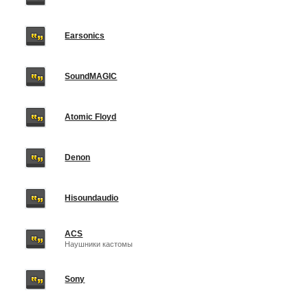
Earsonics
SoundMAGIC
Atomic Floyd
Denon
Hisoundaudio
ACS
Наушники кастомы
Sony