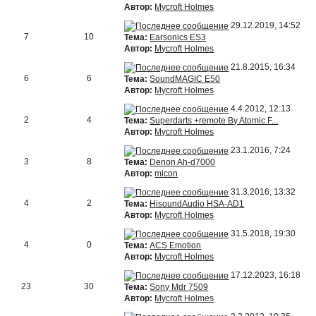
Автор:
Mycroft Holmes
29.12.2019, 14:52
7
10
Тема:
Earsonics ES3
Автор:
Mycroft Holmes
21.8.2015, 16:34
6
6
Тема:
SoundMAGIC E50
Автор:
Mycroft Holmes
4.4.2012, 12:13
2
4
Тема:
Superdarts +remote By Atomic F...
Автор:
Mycroft Holmes
23.1.2016, 7:24
3
8
Тема:
Denon Ah-d7000
Автор:
micon
31.3.2016, 13:32
4
2
Тема:
HisoundAudio HSA-AD1
Автор:
Mycroft Holmes
31.5.2018, 19:30
4
0
Тема:
ACS Emotion
Автор:
Mycroft Holmes
17.12.2023, 16:18
23
30
Тема:
Sony Mdr 7509
Автор:
Mycroft Holmes