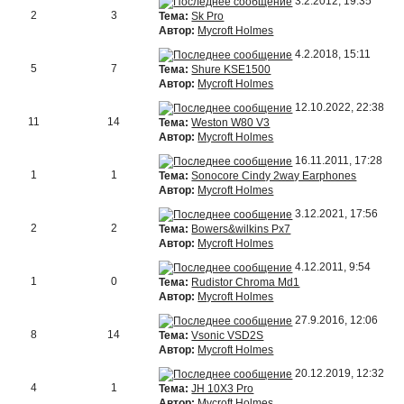
3.2.2012, 19:35
2
3
Тема:
Sk Pro
Автор:
Mycroft Holmes
4.2.2018, 15:11
5
7
Тема:
Shure KSE1500
Автор:
Mycroft Holmes
12.10.2022, 22:38
11
14
Тема:
Weston W80 V3
Автор:
Mycroft Holmes
16.11.2011, 17:28
1
1
Тема:
Sonocore Cindy 2way Earphones
Автор:
Mycroft Holmes
3.12.2021, 17:56
2
2
Тема:
Bowers&wilkins Px7
Автор:
Mycroft Holmes
4.12.2011, 9:54
1
0
Тема:
Rudistor Chroma Md1
Автор:
Mycroft Holmes
27.9.2016, 12:06
8
14
Тема:
Vsonic VSD2S
Автор:
Mycroft Holmes
20.12.2019, 12:32
4
1
Тема:
JH 10X3 Pro
Автор:
Mycroft Holmes