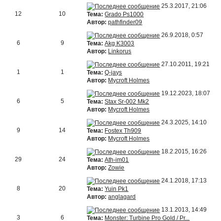
25.3.2017, 21:06
12
10
Тема:
Grado Ps1000
Автор:
pathfinder09
26.9.2018, 0:57
6
9
Тема:
Akg K3003
Автор:
Linkorus
27.10.2011, 19:21
1
1
Тема:
Q-jays
Автор:
Mycroft Holmes
19.12.2023, 18:07
6
5
Тема:
Stax Sr-002 Mk2
Автор:
Mycroft Holmes
24.3.2025, 14:10
9
14
Тема:
Fostex Th909
Автор:
Mycroft Holmes
18.2.2015, 16:26
29
24
Тема:
Ath-im01
Автор:
Zowie
24.1.2018, 17:13
8
20
Тема:
Yuin Pk1
Автор:
anglagard
13.1.2013, 14:49
3
6
Тема:
Monster: Turbine Pro Gold / Pr...