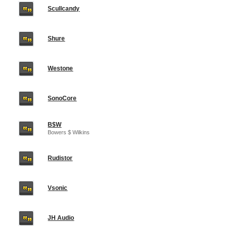
Scullcandy
Shure
Westone
SonoCore
B$W
Bowers $ Wilkins
Rudistor
Vsonic
JH Audio