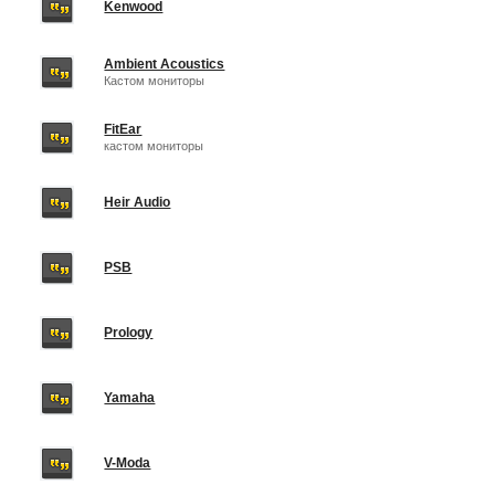
Kenwood
Ambient Acoustics
Кастом мониторы
FitEar
кастом мониторы
Heir Audio
PSB
Prology
Yamaha
V-Moda