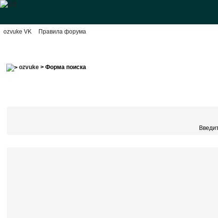
ozvuke VK
Правила форума
ozvuke
> Форма поиска
Введит