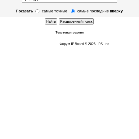
Показать
самые точные
самые последние
вверху
Текстовая версия
Форум
IP.Board
© 2026
IPS, Inc
.