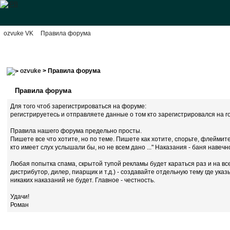
ozvuke VK
Правила форума
ozvuke
> Правила форума
Правила форума
Для того чтоб зарегистрироваться на форуме:
регистрируетесь и отправляете данные о том кто зарегистрировался на ro
Правила нашего форума предельно просты.
Пишете все что хотите, но по теме. Пишете как хотите, спорьте, флейми
кто имеет слух услышали бы, но не всем дано ..." Наказания - баня навеч
Любая попытка спама, скрытой тупой рекламы будет караться раз и на вс
дистрибутор, дилер, пиарщик и т.д.) - создавайте отдельную тему где у
никаких наказаний не будет. Главное - честность.
Удачи!
Роман