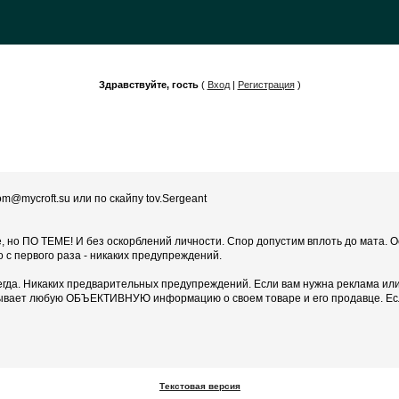
Здравствуйте, гость
(
Вход
|
Регистрация
)
m@mycroft.su или по скайпу tov.Sergeant
те, но ПО ТЕМЕ! И без оскорблений личности. Спор допустим вплоть до мата.
но с первого раза - никаких предупреждений.
егда. Никаких предварительных предупреждений. Если вам нужна реклама или 
казывает любую ОБЪЕКТИВНУЮ информацию о своем товаре и его продавце. Если
Текстовая версия