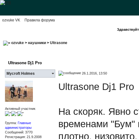
ozvuke VK
Правила форума
Здравствуйте
ozvuke
>
наушники
>
Ultrasone
Ultrasone Dj1 Pro
26.1.2016, 13:50
Mycroft Holmes
Ultrasone Dj1 Pro
На скоряк. Явно с
Активный участник
временами "Бум" 
Группа:
Главные
администраторы
Сообщений: 3770
плотно, низовито.
Регистрация: 21.9.2008