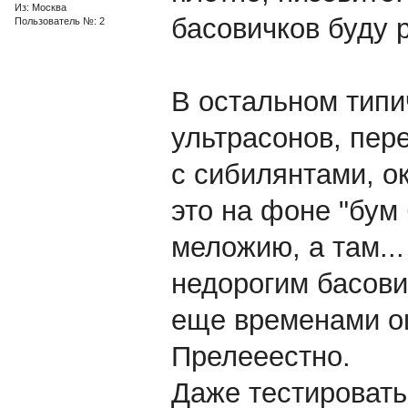
Из: Москва
басовичков буду 
Пользователь №: 2
В остальном типич
ультрасонов, пер
с сибилянтами, о
это на фоне "бум 
меложию, а там...
недорогим басови
еще временами ощ
Прелееестно.
Даже тестировать