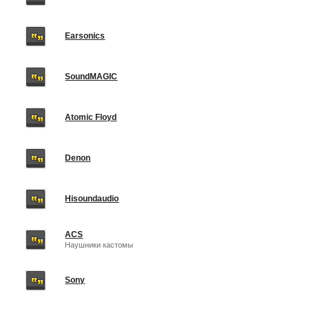
Earsonics
SoundMAGIC
Atomic Floyd
Denon
Hisoundaudio
ACS
Наушники кастомы
Sony