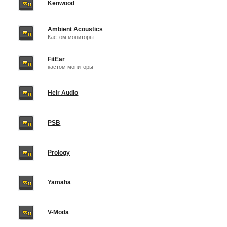
Kenwood
Ambient Acoustics
Кастом мониторы
FitEar
кастом мониторы
Heir Audio
PSB
Prology
Yamaha
V-Moda