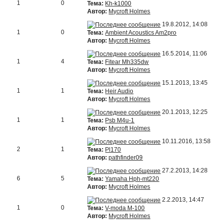
1
0
Тема:
Kh-k1000
Автор:
Mycroft Holmes
19.8.2012, 14:08
1
0
Тема:
Ambient Acoustics Am2pro
Автор:
Mycroft Holmes
16.5.2014, 11:06
1
4
Тема:
Fitear Mh335dw
Автор:
Mycroft Holmes
15.1.2013, 13:45
1
1
Тема:
Heir Audio
Автор:
Mycroft Holmes
20.1.2013, 12:25
1
1
Тема:
Psb M4u-1
Автор:
Mycroft Holmes
10.11.2016, 13:58
2
1
Тема:
Pl170
Автор:
pathfinder09
27.2.2013, 14:28
6
5
Тема:
Yamaha Hph-mt220
Автор:
Mycroft Holmes
2.2.2013, 14:47
1
0
Тема:
V-moda M-100
Автор:
Mycroft Holmes