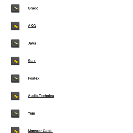
Grado
AKG
Jays
Stax
Fostex
Audio-Technica
Yuin
Monster Cable