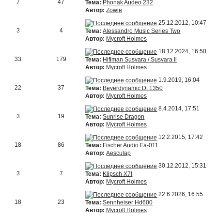
7
47
Тема:
Phonak Audeo 232
Автор:
Zowie
25.12.2012, 10:47
3
4
Тема:
Alessandro Music Series Two
Автор:
Mycroft Holmes
18.12.2024, 16:50
33
179
Тема:
Hifiman Susvara / Susvara Ii
Автор:
Mycroft Holmes
1.9.2019, 16:04
22
37
Тема:
Beyerdynamic Dt 1350
Автор:
Mycroft Holmes
8.4.2014, 17:51
3
19
Тема:
Sunrise Dragon
Автор:
Mycroft Holmes
12.2.2015, 17:42
18
86
Тема:
Fischer Audio Fa-011
Автор:
Aesculap
30.12.2012, 15:31
3
7
Тема:
Klipsch X7!
Автор:
Mycroft Holmes
22.6.2026, 16:55
18
23
Тема:
Sennheiser Hd600
Автор:
Mycroft Holmes