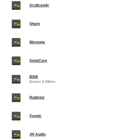
Scullcandy
Shure
Westone
SonoCore
B$W
Bowers $ Wilkins
Rudistor
Vsonic
JH Audio