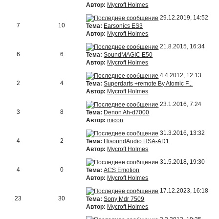
Автор:
Mycroft Holmes
29.12.2019, 14:52
7
10
Тема:
Earsonics ES3
Автор:
Mycroft Holmes
21.8.2015, 16:34
6
6
Тема:
SoundMAGIC E50
Автор:
Mycroft Holmes
4.4.2012, 12:13
2
4
Тема:
Superdarts +remote By Atomic F...
Автор:
Mycroft Holmes
23.1.2016, 7:24
3
8
Тема:
Denon Ah-d7000
Автор:
micon
31.3.2016, 13:32
4
2
Тема:
HisoundAudio HSA-AD1
Автор:
Mycroft Holmes
31.5.2018, 19:30
4
0
Тема:
ACS Emotion
Автор:
Mycroft Holmes
17.12.2023, 16:18
23
30
Тема:
Sony Mdr 7509
Автор:
Mycroft Holmes