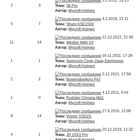
3.2.2012, 19:35
2
3
Тема:
Sk Pro
Автор:
Mycroft Holmes
4.2.2018, 15:11
5
7
Тема:
Shure KSE1500
Автор:
Mycroft Holmes
12.10.2022, 22:38
11
14
Тема:
Weston W80 V3
Автор:
Mycroft Holmes
16.11.2011, 17:28
1
1
Тема:
Sonocore Cindy 2way Earphones
Автор:
Mycroft Holmes
3.12.2021, 17:56
2
2
Тема:
Bowers&wilkins Px7
Автор:
Mycroft Holmes
4.12.2011, 9:54
1
0
Тема:
Rudistor Chroma Md1
Автор:
Mycroft Holmes
27.9.2016, 12:06
8
14
Тема:
Vsonic VSD2S
Автор:
Mycroft Holmes
20.12.2019, 12:32
4
1
Тема:
JH 10X3 Pro
Автор:
Mycroft Holmes