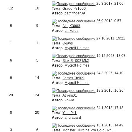
25.3.2017, 21:06
12
10
Тема:
Grado Ps1000
Автор:
pathfinder09
26.9.2018, 0:57
6
9
Тема:
Akg K3003
Автор:
Linkorus
27.10.2011, 19:21
1
1
Тема:
Q-jays
Автор:
Mycroft Holmes
19.12.2023, 18:07
6
5
Тема:
Stax Sr-002 Mk2
Автор:
Mycroft Holmes
24.3.2025, 14:10
9
14
Тема:
Fostex Th909
Автор:
Mycroft Holmes
18.2.2015, 16:26
29
24
Тема:
Ath-im01
Автор:
Zowie
24.1.2018, 17:13
8
20
Тема:
Yuin Pk1
Автор:
anglagard
13.1.2013, 14:49
3
6
Тема:
Monster: Turbine Pro Gold / Pr...