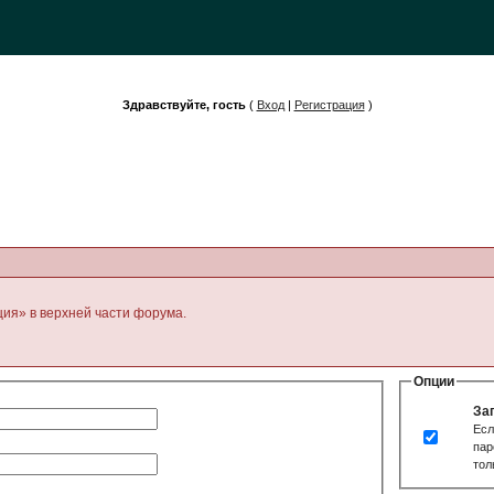
Здравствуйте, гость
(
Вход
|
Регистрация
)
ция» в верхней части форума.
Опции
За
Есл
пар
тол