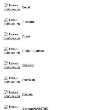
Focal
Astrotec
Dunu
Rock IT sounds
Shinwoo
Peerless
Cardas
GermanMAESTRO