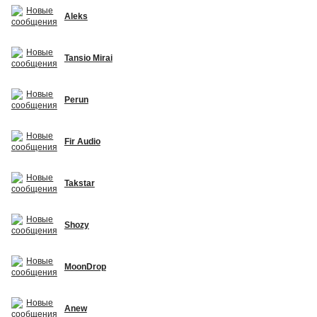
Aleks
Tansio Mirai
Perun
Fir Audio
Takstar
Shozy
MoonDrop
Anew