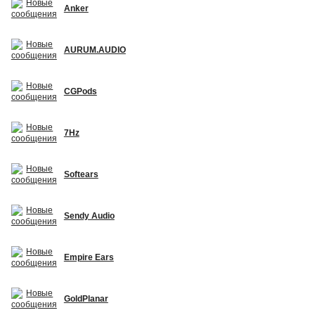
Anker
AURUM.AUDIO
CGPods
7Hz
Softears
Sendy Audio
Empire Ears
GoldPlanar