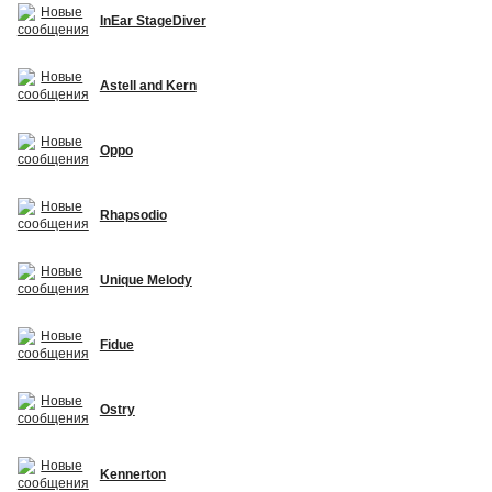
InEar StageDiver
Astell and Kern
Oppo
Rhapsodio
Unique Melody
Fidue
Ostry
Kennerton