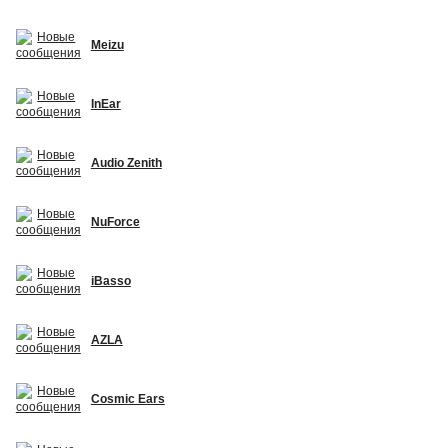
Meizu
InEar
Audio Zenith
NuForce
iBasso
AZLA
Cosmic Ears