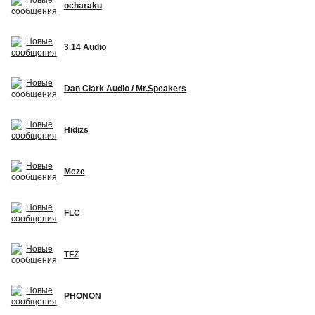
ocharaku
3.14 Audio
Dan Clark Audio / Mr.Speakers
Hidizs
Meze
FLC
TFZ
PHONON