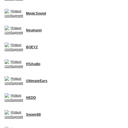
MagicSound
Neumann
BQEYZ
HSAudio
UltimateEars
HEDD
Snowy88