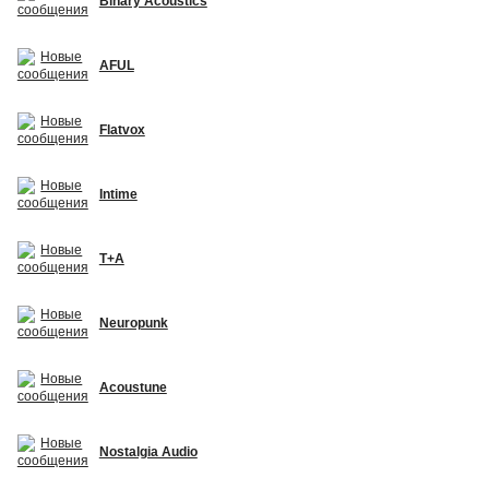
Binary Acoustics
AFUL
Flatvox
Intime
T+A
Neuropunk
Acoustune
Nostalgia Audio