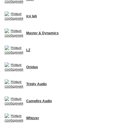
ice lab
Master & Dynamics
LZ
Oriolus
Trinity Audio
Campfire Audio
Whizzer