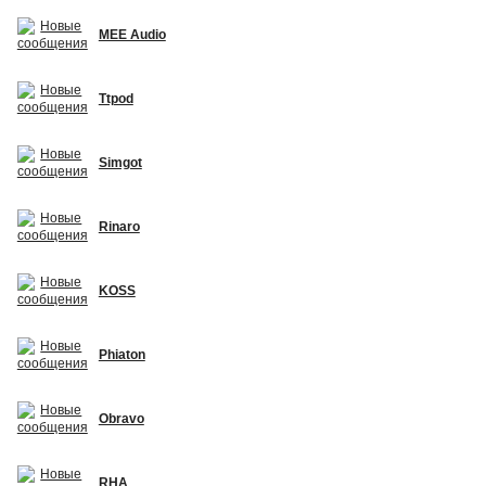
MEE Audio
Ttpod
Simgot
Rinaro
KOSS
Phiaton
Obravo
RHA