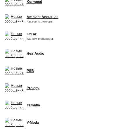
Kenwood
Ambient Acoustics
Кастом мониторы
FitEar
кастом мониторы
Heir Audio
PSB
Prology
Yamaha
V-Moda