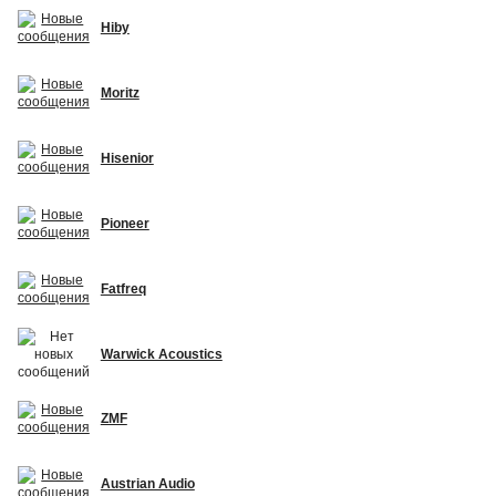
Hiby
Moritz
Hisenior
Pioneer
Fatfreq
Warwick Acoustics
ZMF
Austrian Audio