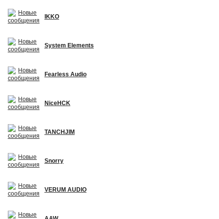
IKKO
System Elements
Fearless Audio
NiceHCK
TANCHJIM
Snorry
VERUM AUDIO
AAW