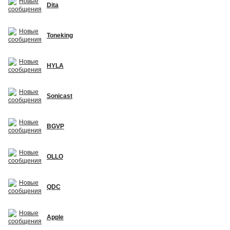
Dita
Toneking
HYLA
Sonicast
BGVP
OLLO
QDC
Apple