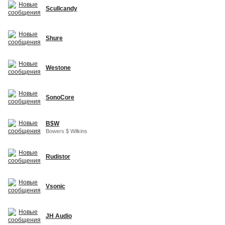
Scullcandy
Shure
Westone
SonoCore
B$W
Bowers $ Wilkins
Rudistor
Vsonic
JH Audio