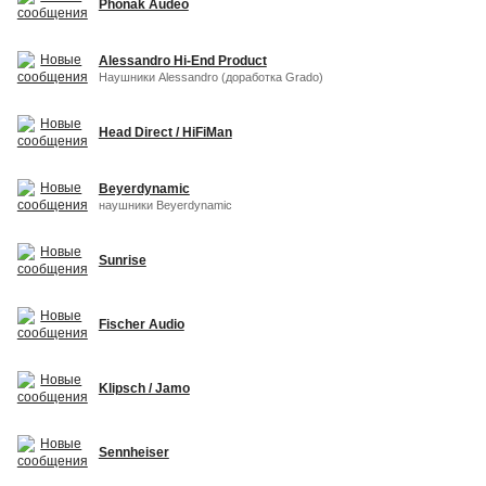
Phonak Audeo
Alessandro Hi-End Product
Наушники Alessandro (доработка Grado)
Head Direct / HiFiMan
Beyerdynamic
наушники Beyerdynamic
Sunrise
Fischer Audio
Klipsch / Jamo
Sennheiser