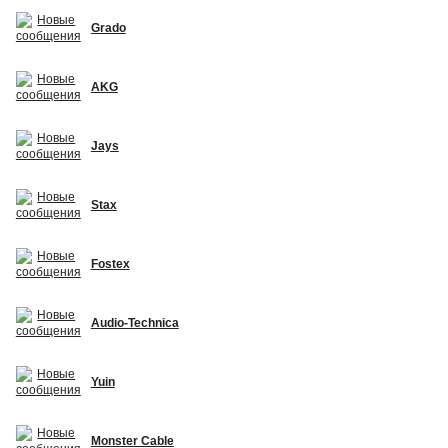
Grado
AKG
Jays
Stax
Fostex
Audio-Technica
Yuin
Monster Cable