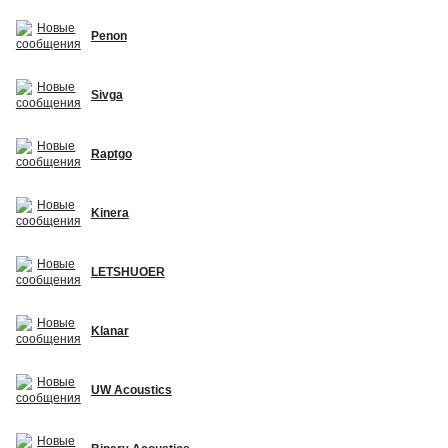
Penon
Sivga
Raptgo
Kinera
LETSHUOER
Klanar
UW Acoustics