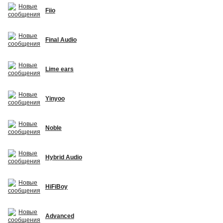
Fiio
Final Audio
Lime ears
Yinyoo
Noble
Hybrid Audio
HiFiBoy
Advanced