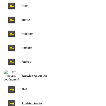
Hiby
Moritz
Hisenior
Pioneer
Fatfreq
Warwick Acoustics
ZMF
Austrian Audio