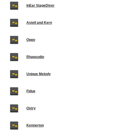
InEar StageDiver
Astell and Kern
Oppo
Rhapsodio
Unique Melody
Fidue
Ostry
Kennerton