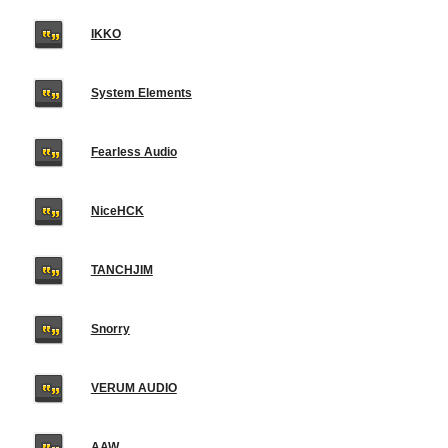
IKKO
System Elements
Fearless Audio
NiceHCK
TANCHJIM
Snorry
VERUM AUDIO
AAW