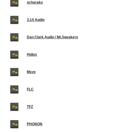
ocharaku
3.14 Audio
Dan Clark Audio / Mr.Speakers
Hidizs
Meze
FLC
TFZ
PHONON