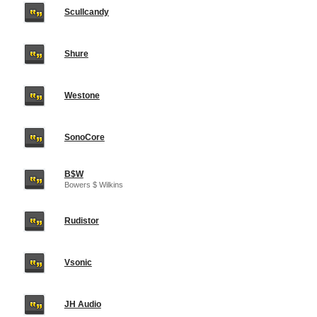
Scullcandy
Shure
Westone
SonoCore
B$W
Bowers $ Wilkins
Rudistor
Vsonic
JH Audio