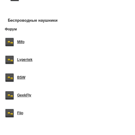
Беспроводные наушники
Форум
Mifo
Lypertek
B$W
GeekFly
Fiio