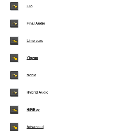
Fiio
Final Audio
Lime ears
Yinyoo
Noble
Hybrid Audio
HiFiBoy
Advanced