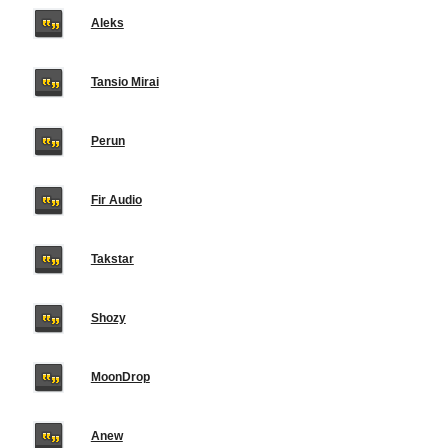
Aleks
Tansio Mirai
Perun
Fir Audio
Takstar
Shozy
MoonDrop
Anew