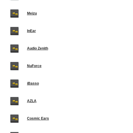
Meizu
InEar
Audio Zenith
NuForce
iBasso
AZLA
Cosmic Ears