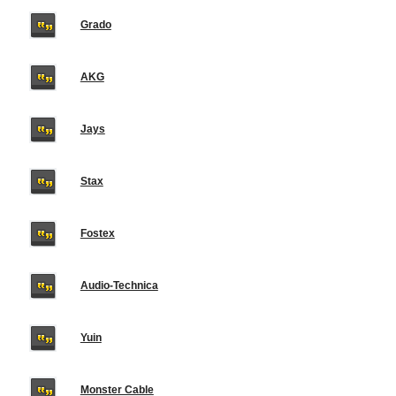
Grado
AKG
Jays
Stax
Fostex
Audio-Technica
Yuin
Monster Cable