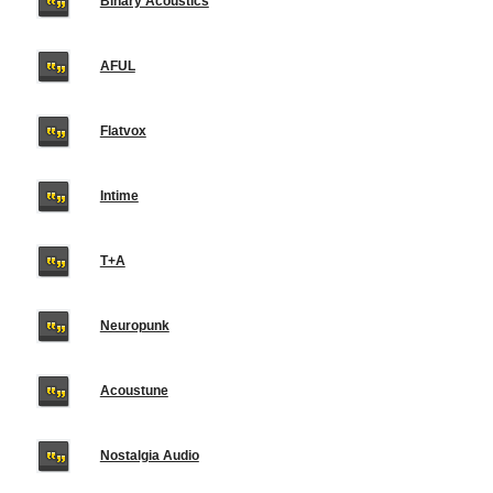
Binary Acoustics
AFUL
Flatvox
Intime
T+A
Neuropunk
Acoustune
Nostalgia Audio