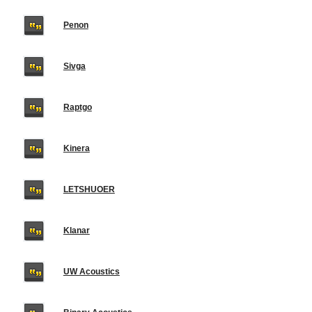
Penon
Sivga
Raptgo
Kinera
LETSHUOER
Klanar
UW Acoustics