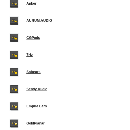
Anker
AURUM.AUDIO
CGPods
7Hz
Softears
Sendy Audio
Empire Ears
GoldPlanar