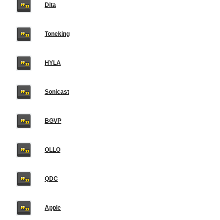
Dita
Toneking
HYLA
Sonicast
BGVP
OLLO
QDC
Apple