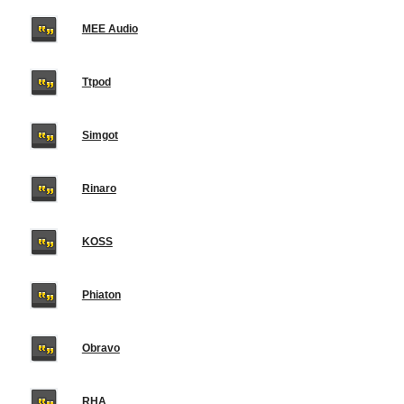
MEE Audio
Ttpod
Simgot
Rinaro
KOSS
Phiaton
Obravo
RHA