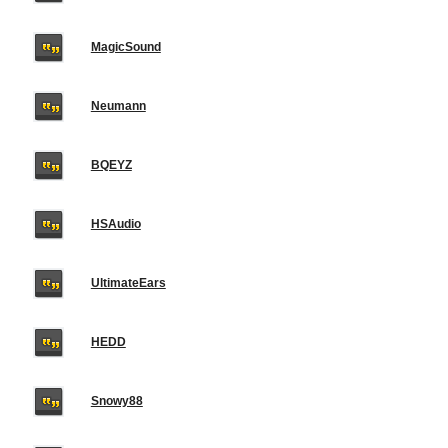
MagicSound
Neumann
BQEYZ
HSAudio
UltimateEars
HEDD
Snowy88