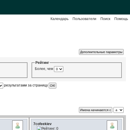
Календарь
Пользователи
Поиск
Помощь
Рейтинг
Более, чем
результатами за страницу
7cofeekiev