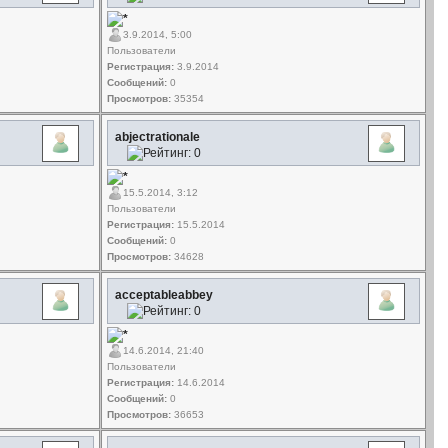
3.9.2014, 5:00
Пользователи
Регистрация:
3.9.2014
Сообщений:
0
Просмотров:
35354
abjectrationale
15.5.2014, 3:12
Пользователи
Регистрация:
15.5.2014
Сообщений:
0
Просмотров:
34628
acceptableabbey
14.6.2014, 21:40
Пользователи
Регистрация:
14.6.2014
Сообщений:
0
Просмотров:
36653