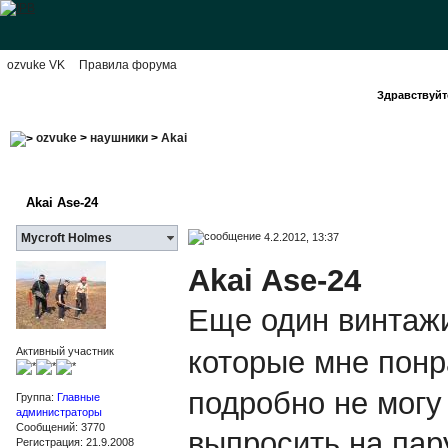
ozvuke VK
Правила форума
Здравствуйте
ozvuke
>
наушники
>
Akai
Akai Ase-24
4.2.2012, 13:37
Mycroft Holmes
Akai Ase-24
Еще один винтаж
которые мне пон
Активный участник
подробно не могу
Группа:
Главные
администраторы
Сообщений: 3770
выпросить на пар
Регистрация: 21.9.2008