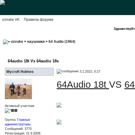
ozvuke VK
Правила форума
Здравствуйте
ozvuke
>
наушники
>
64 Audio (1964)
64audio 18t Vs 64audio 18s
3.1.2022, 0:27
Mycroft Holmes
64Audio 18t
VS
64
Активный участник
Группа:
Главные
администраторы
Сообщений: 3770
Регистрация: 21.9.2008