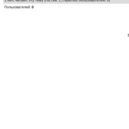
1
чел. читают эту тему (гостей: 1, скрытых пользователей: 0)
Пользователей:
0