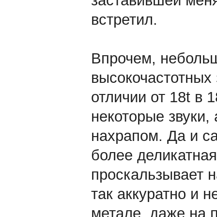
заставившей меня
встретил.
Впрочем, неболь
высокочастотных 
отличии от 18t в 
некоторые звуки, 
нахрапом. Да и с
более деликатная
проскальзывает н
так аккуратно и н
метале, даже на 