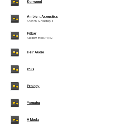
Kenwood
Ambient Acoustics
Кастом мониторы
FitEar
кастом мониторы
Heir Audio
PSB
Prology
Yamaha
V-Moda