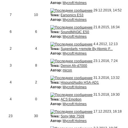
Автор:
Mycroft Holmes
29.12.2019, 14:52
7
10
Тема:
Earsonics ES3
Автор:
Mycroft Holmes
21.8.2015, 16:34
6
6
Тема:
SoundMAGIC E50
Автор:
Mycroft Holmes
4.4.2012, 12:13
2
4
Тема:
Superdarts +remote By Atomic F...
Автор:
Mycroft Holmes
23.1.2016, 7:24
3
8
Тема:
Denon Ah-d7000
Автор:
micon
31.3.2016, 13:32
4
2
Тема:
HisoundAudio HSA-AD1
Автор:
Mycroft Holmes
31.5.2018, 19:30
4
0
Тема:
ACS Emotion
Автор:
Mycroft Holmes
17.12.2023, 16:18
23
30
Тема:
Sony Mdr 7509
Автор:
Mycroft Holmes