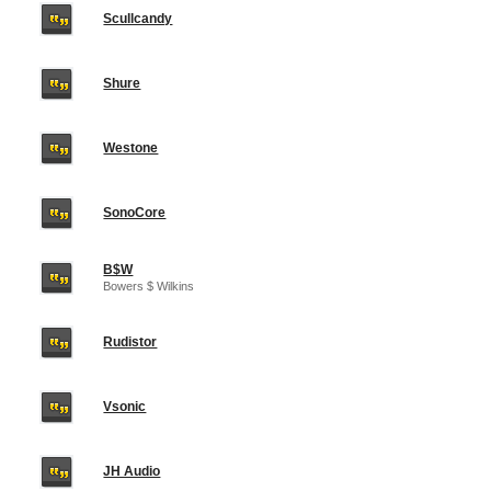
Scullcandy
Shure
Westone
SonoCore
B$W
Bowers $ Wilkins
Rudistor
Vsonic
JH Audio