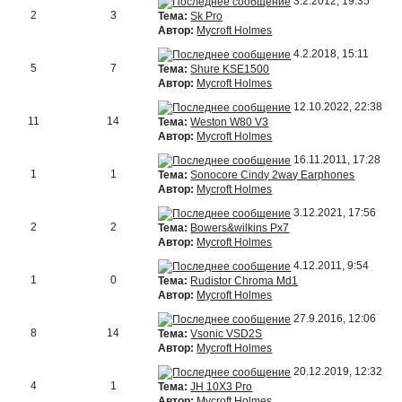
3.2.2012, 19:35
2
3
Тема:
Sk Pro
Автор:
Mycroft Holmes
4.2.2018, 15:11
5
7
Тема:
Shure KSE1500
Автор:
Mycroft Holmes
12.10.2022, 22:38
11
14
Тема:
Weston W80 V3
Автор:
Mycroft Holmes
16.11.2011, 17:28
1
1
Тема:
Sonocore Cindy 2way Earphones
Автор:
Mycroft Holmes
3.12.2021, 17:56
2
2
Тема:
Bowers&wilkins Px7
Автор:
Mycroft Holmes
4.12.2011, 9:54
1
0
Тема:
Rudistor Chroma Md1
Автор:
Mycroft Holmes
27.9.2016, 12:06
8
14
Тема:
Vsonic VSD2S
Автор:
Mycroft Holmes
20.12.2019, 12:32
4
1
Тема:
JH 10X3 Pro
Автор:
Mycroft Holmes