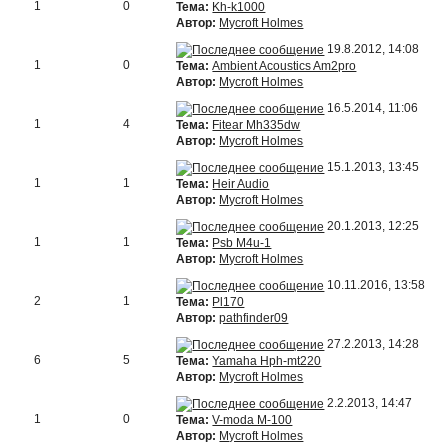
1
0
Тема:
Kh-k1000
Автор:
Mycroft Holmes
19.8.2012, 14:08
1
0
Тема:
Ambient Acoustics Am2pro
Автор:
Mycroft Holmes
16.5.2014, 11:06
1
4
Тема:
Fitear Mh335dw
Автор:
Mycroft Holmes
15.1.2013, 13:45
1
1
Тема:
Heir Audio
Автор:
Mycroft Holmes
20.1.2013, 12:25
1
1
Тема:
Psb M4u-1
Автор:
Mycroft Holmes
10.11.2016, 13:58
2
1
Тема:
Pl170
Автор:
pathfinder09
27.2.2013, 14:28
6
5
Тема:
Yamaha Hph-mt220
Автор:
Mycroft Holmes
2.2.2013, 14:47
1
0
Тема:
V-moda M-100
Автор:
Mycroft Holmes