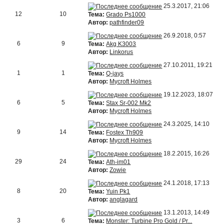
25.3.2017, 21:06
12
10
Тема:
Grado Ps1000
Автор:
pathfinder09
26.9.2018, 0:57
6
9
Тема:
Akg K3003
Автор:
Linkorus
27.10.2011, 19:21
1
1
Тема:
Q-jays
Автор:
Mycroft Holmes
19.12.2023, 18:07
6
5
Тема:
Stax Sr-002 Mk2
Автор:
Mycroft Holmes
24.3.2025, 14:10
9
14
Тема:
Fostex Th909
Автор:
Mycroft Holmes
18.2.2015, 16:26
29
24
Тема:
Ath-im01
Автор:
Zowie
24.1.2018, 17:13
8
20
Тема:
Yuin Pk1
Автор:
anglagard
13.1.2013, 14:49
3
6
Тема:
Monster: Turbine Pro Gold / Pr...