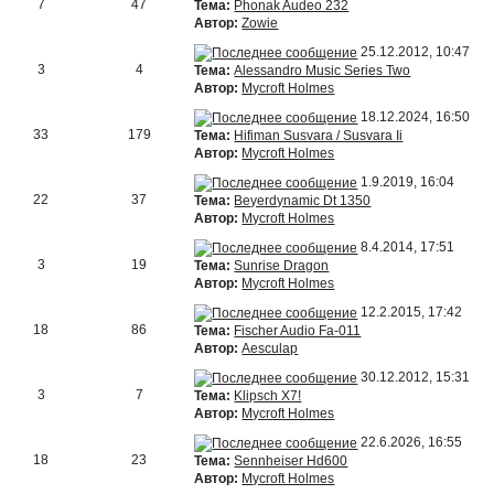
7
47
Тема:
Phonak Audeo 232
Автор:
Zowie
25.12.2012, 10:47
3
4
Тема:
Alessandro Music Series Two
Автор:
Mycroft Holmes
18.12.2024, 16:50
33
179
Тема:
Hifiman Susvara / Susvara Ii
Автор:
Mycroft Holmes
1.9.2019, 16:04
22
37
Тема:
Beyerdynamic Dt 1350
Автор:
Mycroft Holmes
8.4.2014, 17:51
3
19
Тема:
Sunrise Dragon
Автор:
Mycroft Holmes
12.2.2015, 17:42
18
86
Тема:
Fischer Audio Fa-011
Автор:
Aesculap
30.12.2012, 15:31
3
7
Тема:
Klipsch X7!
Автор:
Mycroft Holmes
22.6.2026, 16:55
18
23
Тема:
Sennheiser Hd600
Автор:
Mycroft Holmes