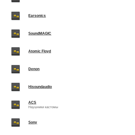
Earsonics
SoundMAGIC
Atomic Floyd
Denon
Hisoundaudio
ACS
Наушники кастомы
Sony