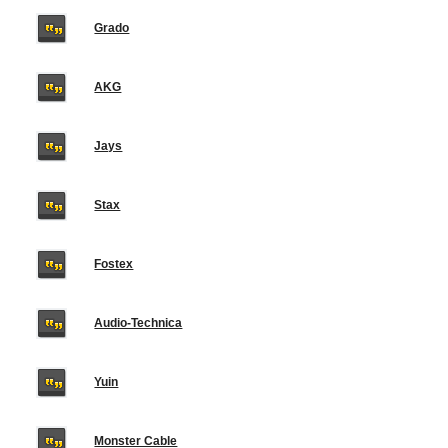
Grado
AKG
Jays
Stax
Fostex
Audio-Technica
Yuin
Monster Cable