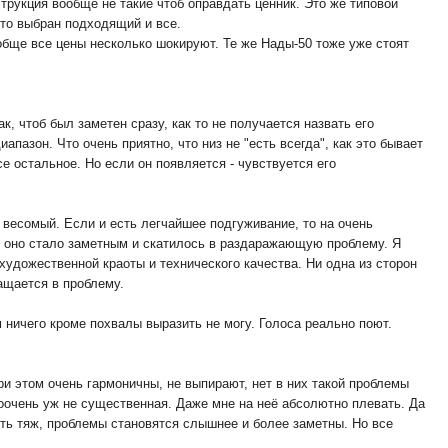
струкция вообще не такие чтоб оправдать ценник. Это же типовой
сто выбран подходящий и все.
ообще все цены несколько шокируют. Те же Нады-50 тоже уже стоят
ак, чтоб был заметен сразу, как то не получается назвать его
пазон. Что очень приятно, что низ не "есть всегда", как это бывает
е остальное. Но если он появляется - чувствуется его
, весомый. Если и есть легчайшее подгуживание, то на очень
тоб оно стало заметным и скатилось в раздаражающую проблему. Я
удожественной краоты и технического качества. Ни одна из сторон
ращается в проблему.
 ничего кроме похвалы выразить не могу. Голоса реально поют.
ри этом очень гармоничны, не выпирают, нет в них такой проблемы
ооочень уж не существенная. Даже мне на неё абсолютно плевать. Да
ть тяж, проблемы становятся слышнее и более заметны. Но все