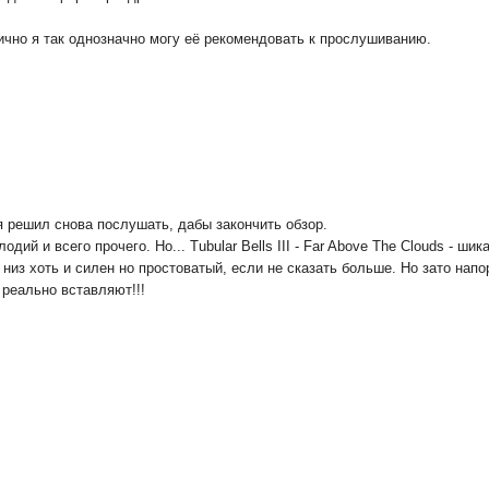
чно я так однозначно могу её рекомендовать к прослушиванию.
я решил снова послушать, дабы закончить обзор.
ий и всего прочего. Но... Tubular Bells III - Far Above The Clouds - шик
 низ хоть и силен но простоватый, если не сказать больше. Но зато на
 реально вставляют!!!