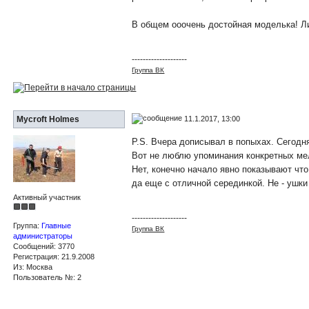
В общем ооочень достойная моделька! Ли
--------------------
Группа ВК
11.1.2017, 13:00
Mycroft Holmes
P.S. Вчера дописывал в попыхах. Сегодн
Вот не люблю упоминания конкретных мелод
Нет, конечно начало явно показывают что
да еще с отличной серединкой. Не - ушки
Активный участник
--------------------
Группа:
Главные
Группа ВК
администраторы
Сообщений: 3770
Регистрация: 21.9.2008
Из: Москва
Пользователь №: 2