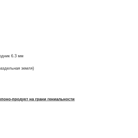
одник 6.3 мм
 раздельная земля)
поно-продукт на грани гениальности