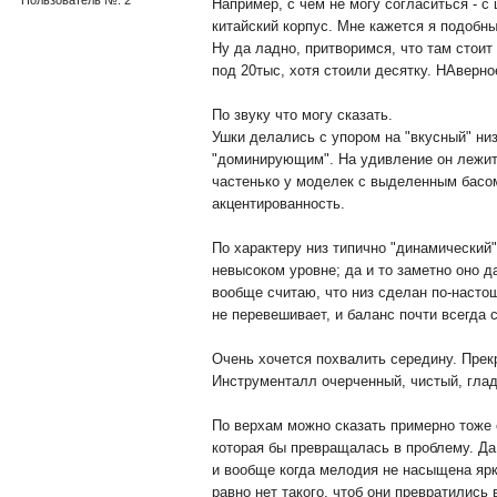
Пользователь №: 2
Например, с чем не могу согласиться - с
китайский корпус. Мне кажется я подобн
Ну да ладно, притворимся, что там стои
под 20тыс, хотя стоили десятку. НАверное
По звуку что могу сказать.
Ушки делались с упором на "вкусный" низ,
"доминирующим". На удивление он лежит "
частенько у моделек с выделенным басом.
акцентированность.
По характеру низ типично "динамический"
невысоком уровне; да и то заметно оно д
вообще считаю, что низ сделан по-насто
не перевешивает, и баланс почти всегда 
Очень хочется похвалить середину. Прек
Инструменталл очерченный, чистый, глад
По верхам можно сказать примерно тоже 
которая бы превращалась в проблему. Да 
и вообще когда мелодия не насыщена ярк
равно нет такого, чтоб они превратились