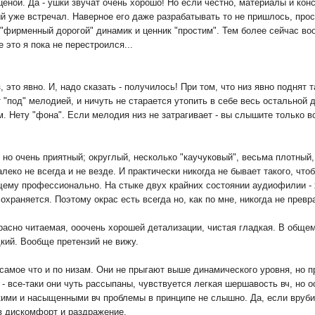
 ценой. Да - ушки звучат очень хорошо! Но если честно, материалы и кон
ый уже встречал. Наверное его даже разрабатывать то не пришлось, про
т "фирменный дорогой" динамик и ценник "простим". Тем более сейчас в
 это я пока не перестроился...
 это явно. И, надо сказать - получилось! При том, что низ явно поднят т
под" мелодией, и ничуть не старается утопить в себе весь остальной диа
 Нету "фона". Если мелодия низ не затрагивает - вы слышите только вс
 но очень приятный; округлый, несколько "каучуковый", весьма плотный
алеко не всегда и не везде. И практически никогда не бывает такого, ч
щему профессионально. На стыке двух крайних состоянии аудиофилии - х
сохраняется. Поэтому окрас есть всегда но, как по мне, никогда не прев
расно читаемая, ооочень хорошей детализации, чистая гладкая. В общем
кий. Вообще претензий не вижу.
самое что и по низам. Они не прыгают выше динамического уровня, но п
- все-таки они чуть рассыпаны, чувствуется легкая шершавость вч, но 
ими и насыщенными вч проблемы в принципе не слышно. Да, если вруби
 в дискомфорт и раздражение.