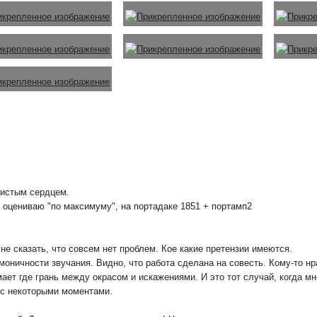
 чистым сердцем.
, оцениваю "по максимуму", на портадаке 1851 + портамп2
 не сказать, что совсем нет проблем. Кое какие претензии имеются.
армоничности звучания. Видно, что работа сделана на совесть. Кому-то н
мает где грань между окрасом и искажениями. И это тот случай, когда м
я с некоторыми моментами.