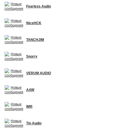
Fearless Audio
NiceHCK
TANCHJIM
Snorry
VERUM AUDIO
AAW
IMR
Tin Audio