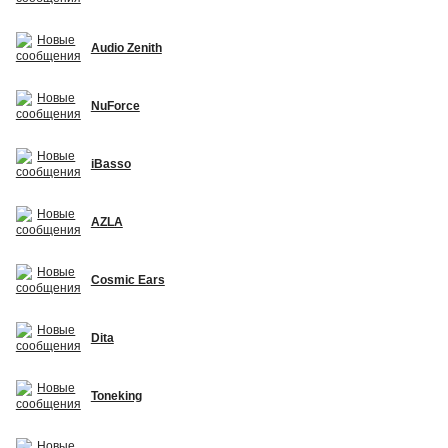
Audio Zenith
NuForce
iBasso
AZLA
Cosmic Ears
Dita
Toneking