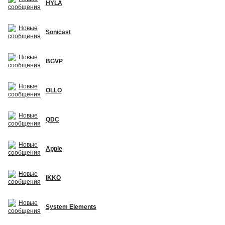
HYLA
Sonicast
BGVP
OLLO
QDC
Apple
IKKO
System Elements