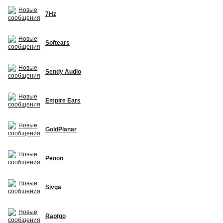
7Hz
Softears
Sendy Audio
Empire Ears
GoldPlanar
Penon
Sivga
Raptgo