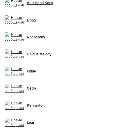
Astell and Kern
Oppo
Rhapsodio
Unique Melody
Fidue
Ostry
Kennerton
Lear