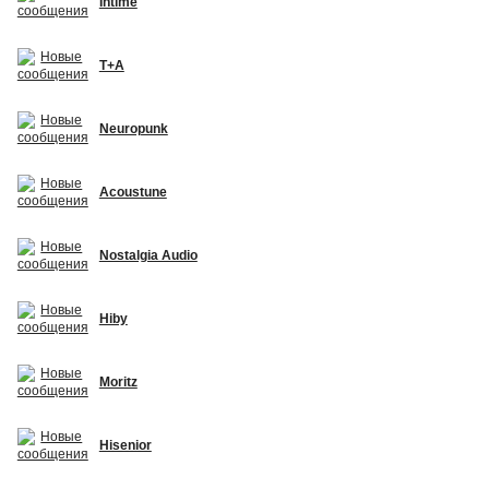
Intime
T+A
Neuropunk
Acoustune
Nostalgia Audio
Hiby
Moritz
Hisenior