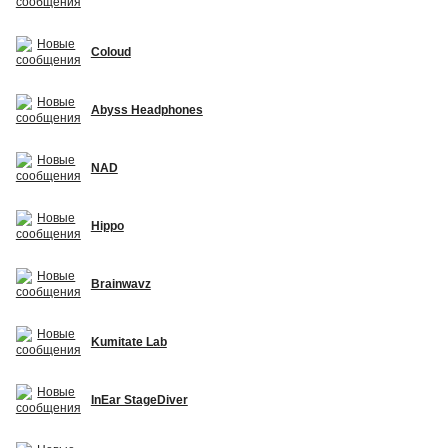
Coloud
Abyss Headphones
NAD
Hippo
Brainwavz
Kumitate Lab
InEar StageDiver