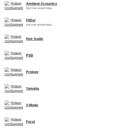
Ambient Acoustics
Кастом мониторы
FitEar
кастом мониторы
Heir Audio
PSB
Prology
Yamaha
V-Moda
Focal