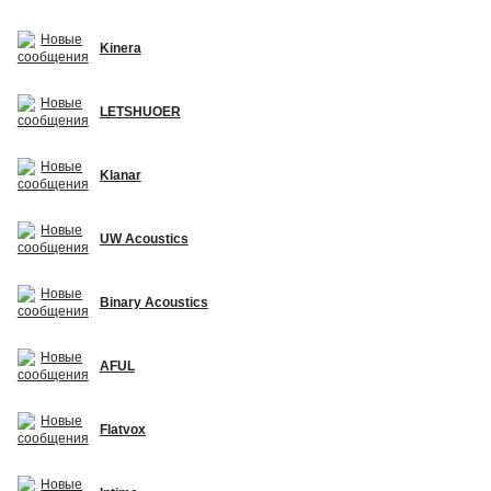
Kinera
LETSHUOER
Klanar
UW Acoustics
Binary Acoustics
AFUL
Flatvox