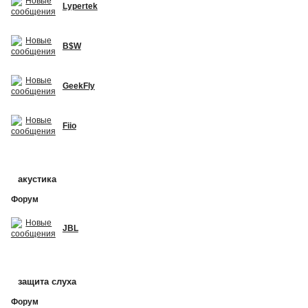
Lypertek
B$W
GeekFly
Fiio
акустика
Форум
JBL
защита слуха
Форум