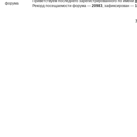
Приветствуем последнего зарегистрированного по имени
d
Рекорд посещаемости форума —
20983
, зафиксирован —
1