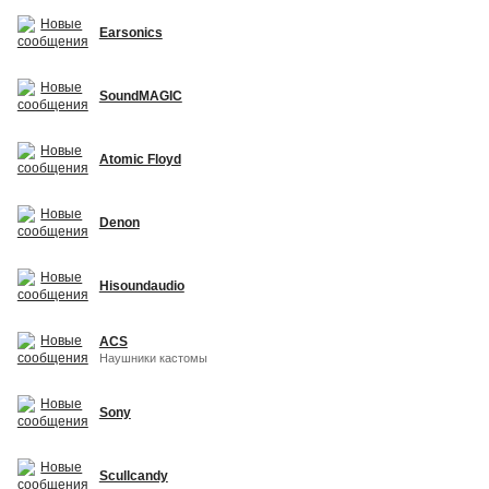
Earsonics
SoundMAGIC
Atomic Floyd
Denon
Hisoundaudio
ACS
Наушники кастомы
Sony
Scullcandy