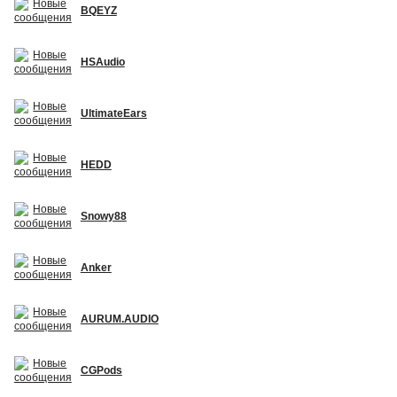
BQEYZ
HSAudio
UltimateEars
HEDD
Snowy88
Anker
AURUM.AUDIO
CGPods