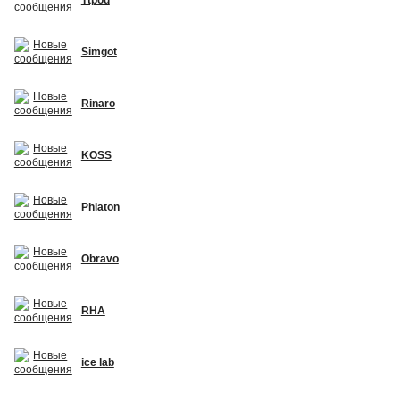
Simgot
Rinaro
KOSS
Phiaton
Obravo
RHA
ice lab