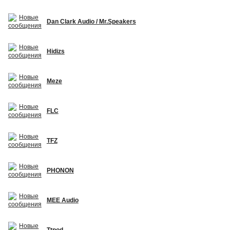
Dan Clark Audio / Mr.Speakers
Hidizs
Meze
FLC
TFZ
PHONON
MEE Audio
Ttpod