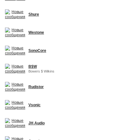
Shure
Westone
SonoCore
B$W
Bowers $ Wilkins
Rudistor
Vsonic
JH Audio