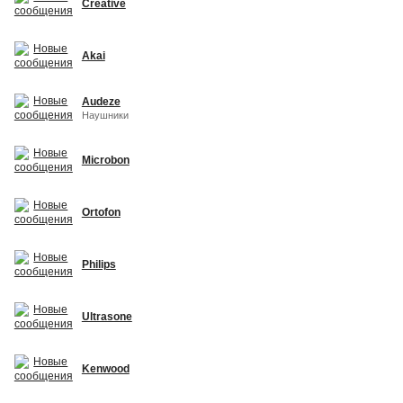
Creative
Akai
Audeze
Наушники
Microbon
Ortofon
Philips
Ultrasone
Kenwood