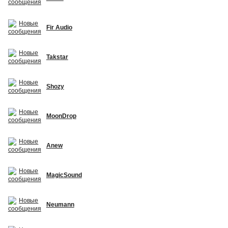
Fir Audio
Takstar
Shozy
MoonDrop
Anew
MagicSound
Neumann