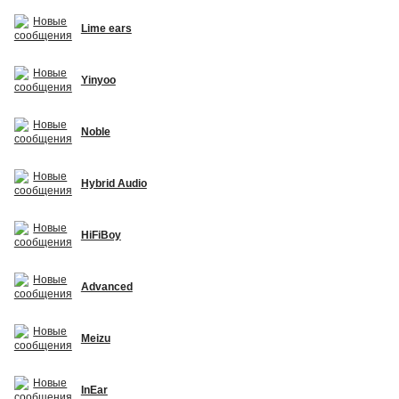
Lime ears
Yinyoo
Noble
Hybrid Audio
HiFiBoy
Advanced
Meizu
InEar