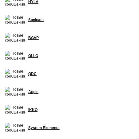
HYLA
Sonicast
BGVP
OLLO
QDC
Apple
IKKO
System Elements