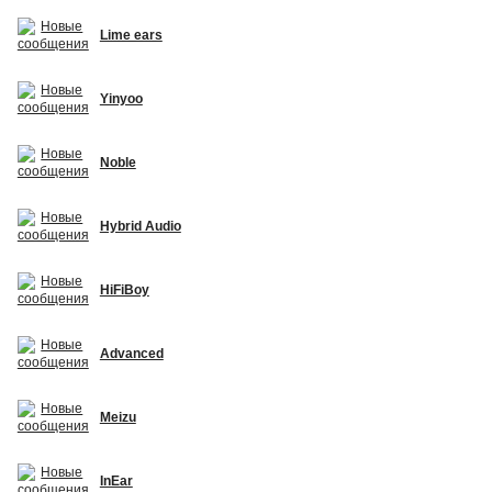
Lime ears
Yinyoo
Noble
Hybrid Audio
HiFiBoy
Advanced
Meizu
InEar