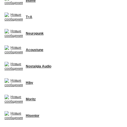
Intime
T+A
Neuropunk
Acoustune
Nostalgia Audio
Hiby
Moritz
Hisenior