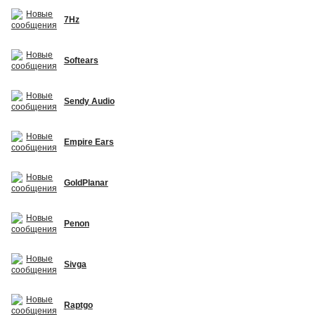
7Hz
Softears
Sendy Audio
Empire Ears
GoldPlanar
Penon
Sivga
Raptgo