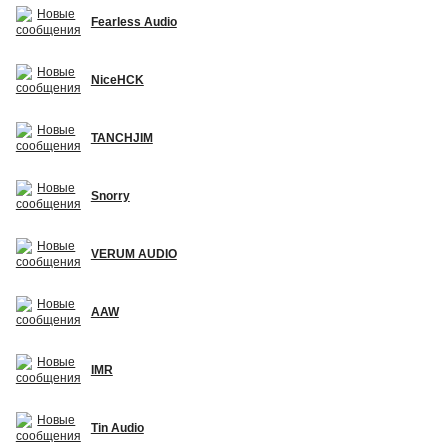
Fearless Audio
NiceHCK
TANCHJIM
Snorry
VERUM AUDIO
AAW
IMR
Tin Audio