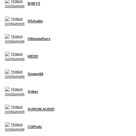
BQEYZ
HSAudio
UltimateEars
HEDD
Snowy88
Anker
AURUM.AUDIO
CGPods