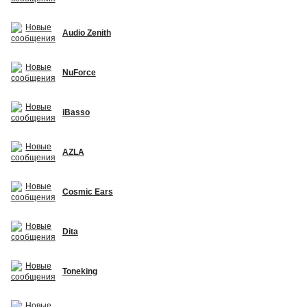
Audio Zenith
NuForce
iBasso
AZLA
Cosmic Ears
Dita
Toneking