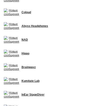
Coloud
Abyss Headphones
NAD
Hippo
Brainwavz
Kumitate Lab
InEar StageDiver