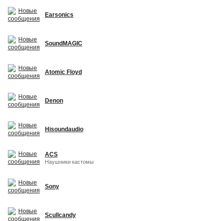
Earsonics
SoundMAGIC
Atomic Floyd
Denon
Hisoundaudio
ACS
Наушники кастомы
Sony
Scullcandy