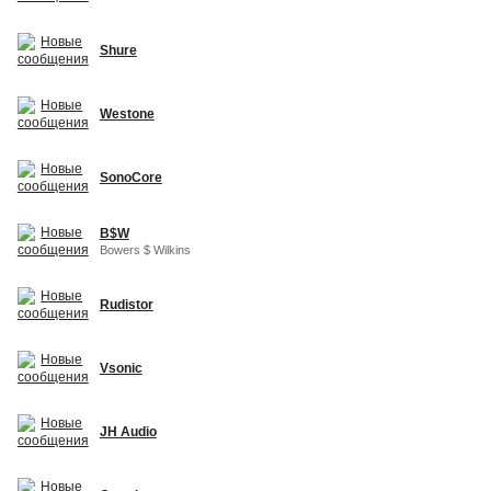
Shure
Westone
SonoCore
B$W
Bowers $ Wilkins
Rudistor
Vsonic
JH Audio