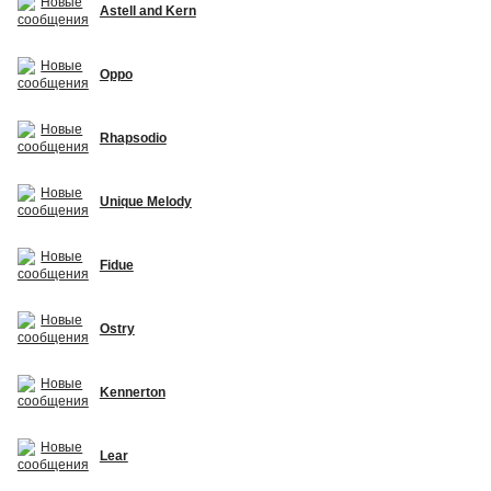
Astell and Kern
Oppo
Rhapsodio
Unique Melody
Fidue
Ostry
Kennerton
Lear