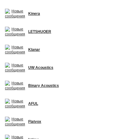
Kinera
LETSHUOER
Klanar
UW Acoustics
Binary Acoustics
AFUL
Flatvox