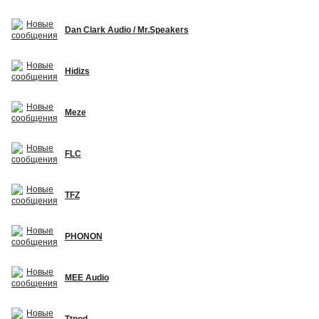
Dan Clark Audio / Mr.Speakers
Hidizs
Meze
FLC
TFZ
PHONON
MEE Audio
Ttpod