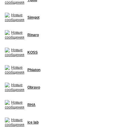
Simgot
Rinaro
KOSS
Phiaton
Obravo
RHA
ice lab