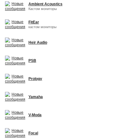
Ambient Acoustics
Кастом мониторы
FitEar
кастом мониторы
Heir Audio
PSB
Prology
Yamaha
V-Moda
Focal