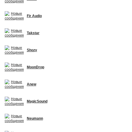
Fir Audio
Takstar
Shozy
MoonDrop
Anew
MagicSound
Neumann