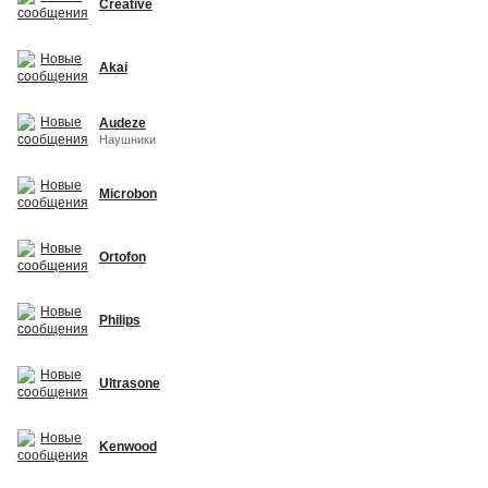
Creative
Akai
Audeze
Наушники
Microbon
Ortofon
Philips
Ultrasone
Kenwood