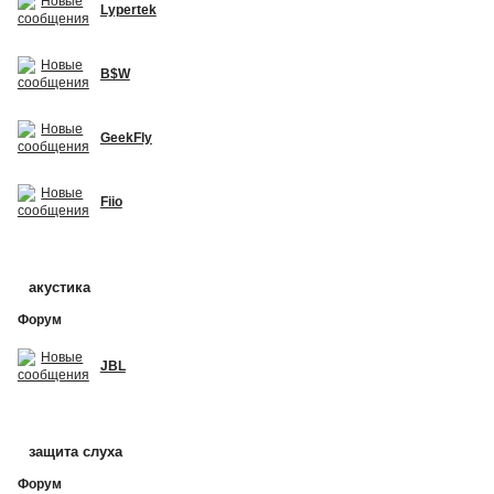
Lypertek
B$W
GeekFly
Fiio
акустика
Форум
JBL
защита слуха
Форум