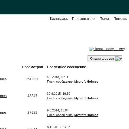
Календарь
Пользователи
Поиск
Помощь
Опции форума
Просмотров
Последнее сообщение
4.2.2018, 15:11
lmes
290331
Посл. сообщение:
Mycroft Holmes
30.9.2015, 19:50
lmes
43347
Посл. сообщение:
Mycroft Holmes
9.5.2014, 13:04
lmes
27922
Посл. сообщение:
Mycroft Holmes
8.11.2013, 13:52