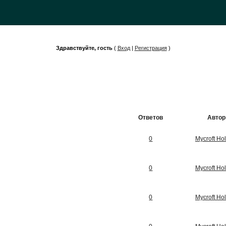
Здравствуйте, гость
(
Вход
|
Регистрация
)
Ответов
Автор
0
Mycroft Ho
0
Mycroft Ho
0
Mycroft Ho