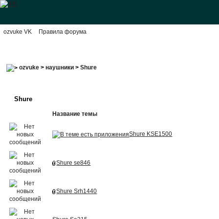
ozvuke VK
Правила форума
ozvuke
>
наушники
>
Shure
Shure
Название темы
Shure KSE1500
Shure se846
Shure Srh1440