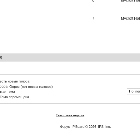
0
Mycroft Ho
7
Mycroft Ho
0)
есть новые голоса)
Опрос (нет новых голосов)
ытая тема
Тема перемещена
Текстовая версия
Форум
IP.Board
© 2026
IPS, Inc
.