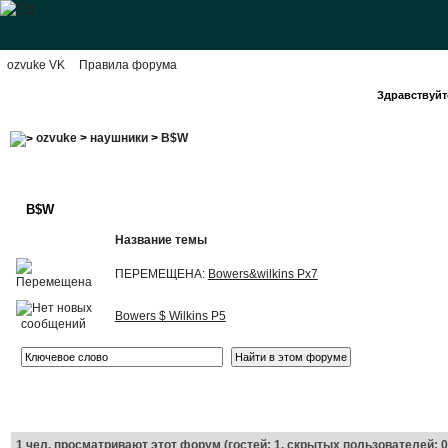
ozvuke VK
Правила форума
Здравствуйте
ozvuke
>
наушники
>
B$W
B$W
Название темы
ПЕРЕМЕЩЕНА:
Bowers&wilkins Px7
Bowers $ Wilkins P5
1
чел. просматривают этот форум (гостей: 1, скрытых пользователей: 0