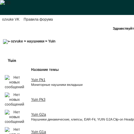
ozvuke VK
Правила форума
Здравствуйте
ozvuke
>
наушники
>
Yuin
Yuin
Название темы
Yuin Pk1
Мониторные наушники вкладыши
Yuin Pk3
Yuin G2a
Наушники динамические, клипсы, EAR-Fit, YUIN G2A Clip-on Head
Yuin G1a