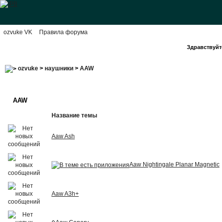
ozvuke VK
Правила форума
Здравствуйте
ozvuke
>
наушники
>
AAW
AAW
Название темы
Aaw Ash
Aaw Nightingale Planar Magnetic
Aaw A3h+