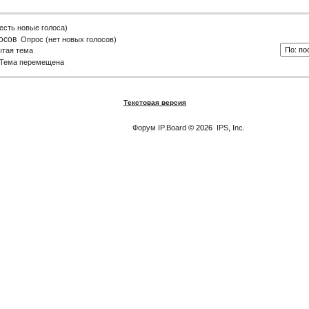
есть новые голоса)
Опрос (нет новых голосов)
ытая тема
Тема перемещена
Текстовая версия
Форум
IP.Board
© 2026
IPS, Inc
.