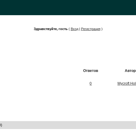
Здравствуйте, гость
(
Вход
|
Регистрация
)
Ответов
Автор
0
Mycroft Ho
0)