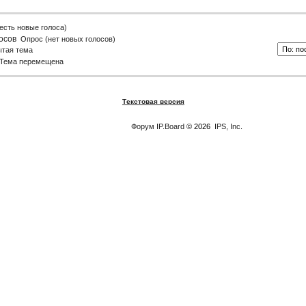
есть новые голоса)
Опрос (нет новых голосов)
ытая тема
Тема перемещена
Текстовая версия
Форум
IP.Board
© 2026
IPS, Inc
.