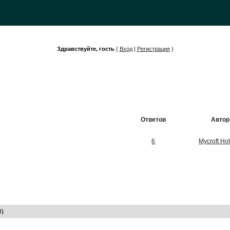
Здравствуйте, гость
(
Вход
|
Регистрация
)
Ответов
Автор
6
Mycroft Ho
0)