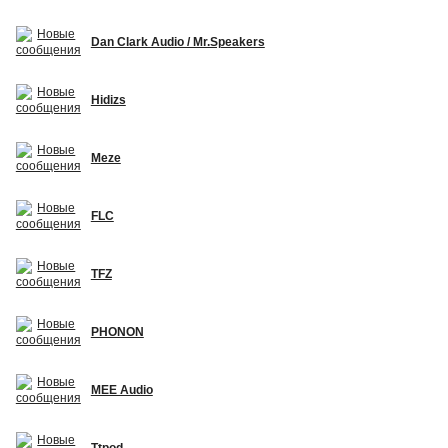
Dan Clark Audio / Mr.Speakers
Hidizs
Meze
FLC
TFZ
PHONON
MEE Audio
Ttpod