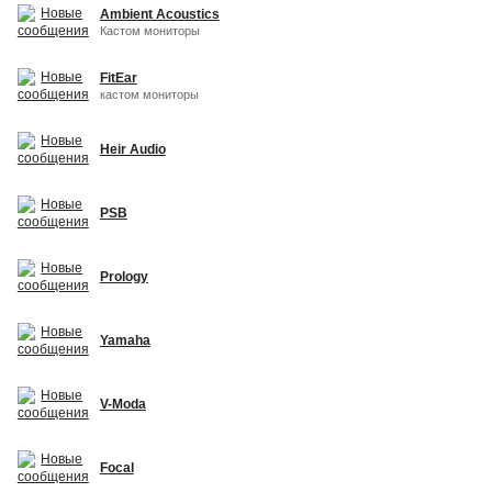
Ambient Acoustics
Кастом мониторы
FitEar
кастом мониторы
Heir Audio
PSB
Prology
Yamaha
V-Moda
Focal