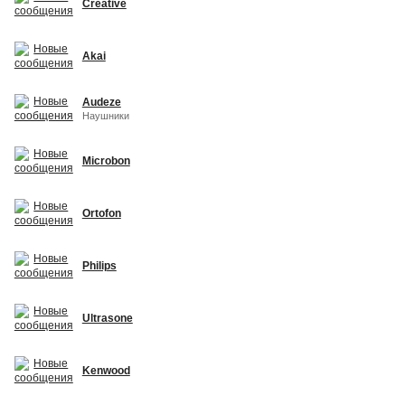
Creative
Akai
Audeze
Наушники
Microbon
Ortofon
Philips
Ultrasone
Kenwood