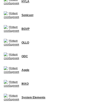
HYLA
Sonicast
BGVP
OLLO
QDC
Apple
IKKO
System Elements