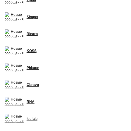
Simgot
Rinaro
KOSS
Phiaton
Obravo
RHA
ice lab