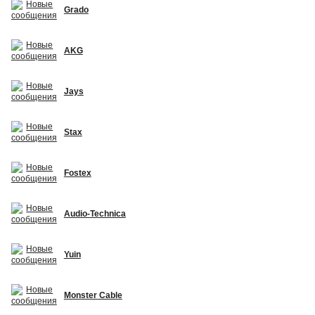
Grado
AKG
Jays
Stax
Fostex
Audio-Technica
Yuin
Monster Cable