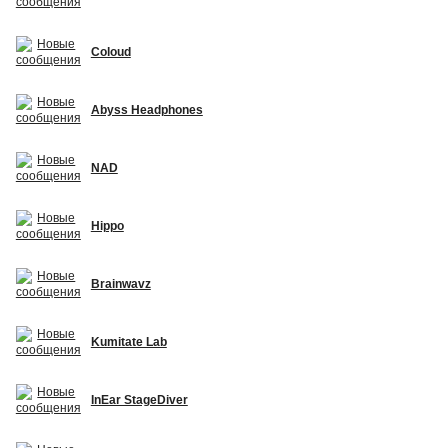
Coloud
Abyss Headphones
NAD
Hippo
Brainwavz
Kumitate Lab
InEar StageDiver