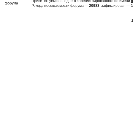
Приветствуем последнего зарегистрированного по имени
d
Рекорд посещаемости форума —
20983
, зафиксирован —
1