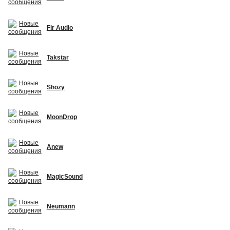
Fir Audio
Takstar
Shozy
MoonDrop
Anew
MagicSound
Neumann