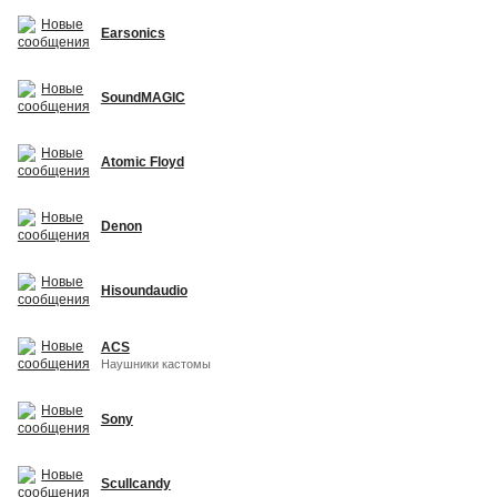
Earsonics
SoundMAGIC
Atomic Floyd
Denon
Hisoundaudio
ACS
Наушники кастомы
Sony
Scullcandy