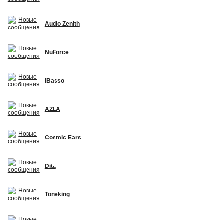
Audio Zenith
NuForce
iBasso
AZLA
Cosmic Ears
Dita
Toneking