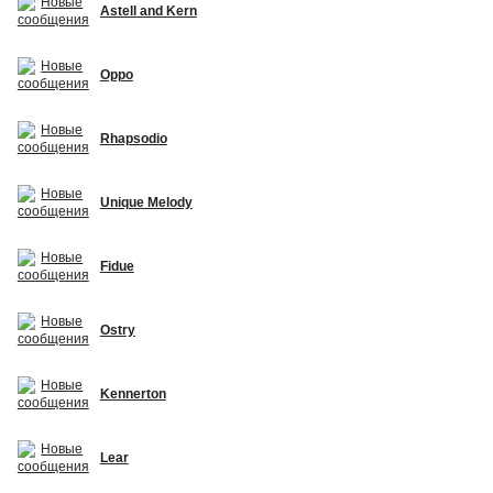
Astell and Kern
Oppo
Rhapsodio
Unique Melody
Fidue
Ostry
Kennerton
Lear