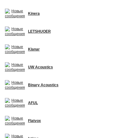
Kinera
LETSHUOER
Klanar
UW Acoustics
Binary Acoustics
AFUL
Flatvox