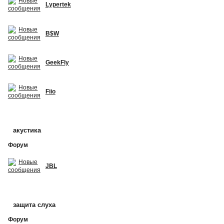
Lypertek
B$W
GeekFly
Fiio
акустика
Форум
JBL
защита слуха
Форум