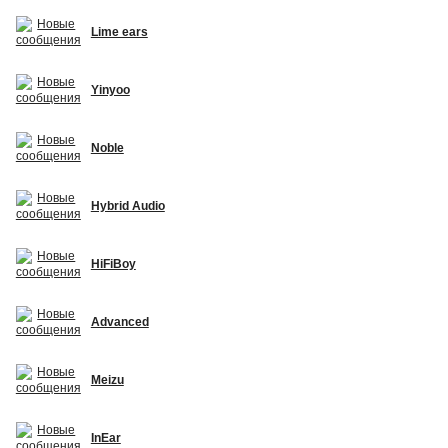
Lime ears
Yinyoo
Noble
Hybrid Audio
HiFiBoy
Advanced
Meizu
InEar