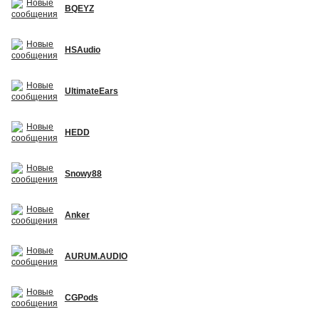
BQEYZ
HSAudio
UltimateEars
HEDD
Snowy88
Anker
AURUM.AUDIO
CGPods