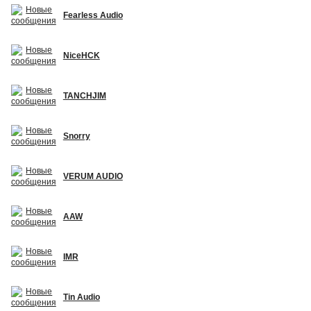
Fearless Audio
NiceHCK
TANCHJIM
Snorry
VERUM AUDIO
AAW
IMR
Tin Audio