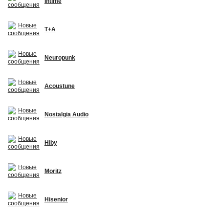
Intime
T+A
Neuropunk
Acoustune
Nostalgia Audio
Hiby
Moritz
Hisenior