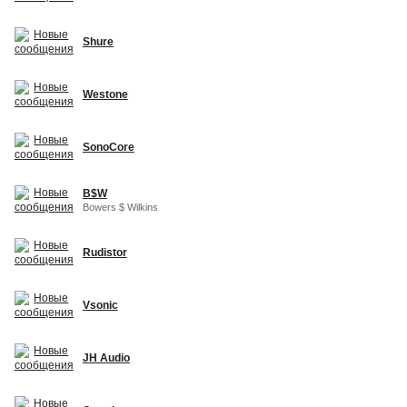
Shure
Westone
SonoCore
B$W
Bowers $ Wilkins
Rudistor
Vsonic
JH Audio