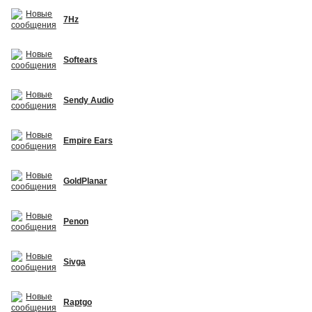
7Hz
Softears
Sendy Audio
Empire Ears
GoldPlanar
Penon
Sivga
Raptgo