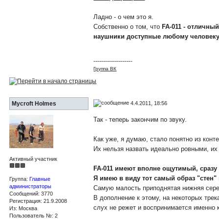
Ладно - о чем это я.
Собственно о том, что
FA-011 - отличны
наушники доступные любому человек
--------------------
Группа ВК
4.4.2011, 18:56
Mycroft Holmes
Так - теперь закончим по звуку.
Как уже, я думаю, стало понятно из конт
Их нельзя назвать идеально ровными, и
Активный участник
FA-011
имеют вполне ощутимый, сразу
Я имею в виду тот самый образ "стен"
Группа:
Главные
администраторы
Самую малость приподнятая нижняя сере
Сообщений: 3770
В дополнение к этому, на некоторых трек
Регистрация: 21.9.2008
слух не режет и воспринимается именно к
Из: Москва
Пользователь №: 2