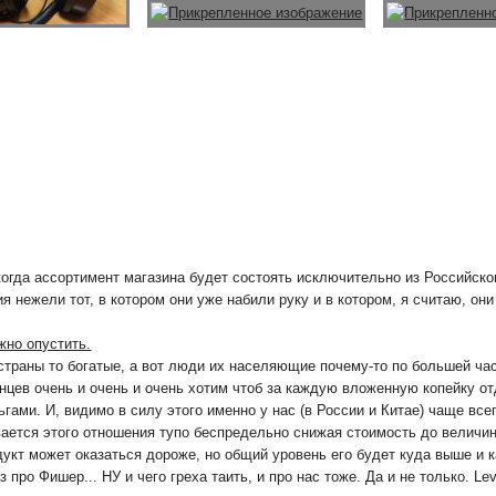
когда ассортимент магазина будет состоять исключительно из Российско
я нежели тот, в котором они уже набили руку и в котором, я считаю, о
жно опустить.
 страны то богатые, а вот люди их населяющие почему-то по большей ча
нцев очень и очень и очень хотим чтоб за каждую вложенную копейку от
ьгами. И, видимо в силу этого именно у нас (в России и Китае) чаще
ается этого отношения тупо беспредельно снижая стоимость до величины
родукт может оказаться дороже, но общий уровень его будет куда выше и
з про Фишер... НУ и чего греха таить, и про нас тоже. Да и не только. Le