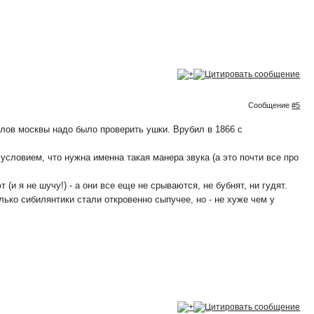
Сообщение
#5
елов москвы надо было проверить ушки. Врубил в 1866 с
словием, что нужна именна такая манера звука (а это почти все про
(и я не шучу!) - а они все еще не срываются, не бубнят, ни гудят.
олько сибилянтики стали откровенно сыпучее, но - не хуже чем у