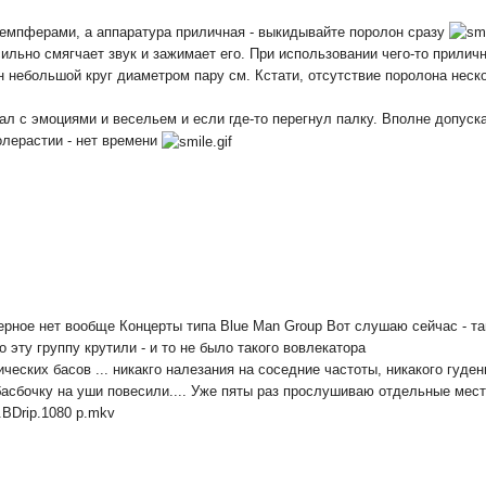
емпферами, а аппаратура приличная - выкидывайте поролон сразу
ильно смягчает звук и зажимает его. При использовании чего-то прилично
ан небольшой круг диаметром пару см. Кстати, отсутствие поролона нес
л с эмоциями и весельем и если где-то перегнул палку. Вполне допускаю
олерастии - нет времени
ерное нет вообще Концерты типа Blue Man Group Вот слушаю сейчас - т
 эту группу крутили - и то не было такого вовлекатора
еских басов ... никакго налезания на соседние частоты, никакого гудени
басбочку на уши повесили.... Уже пяты раз прослушиваю отдельные мест
.BDrip.1080 p.mkv