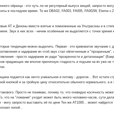
енного образца - это чуть ли не регулярный выпуск вещей, запросто м
хиты в последнее время. Те же DBA02, FA003, FA005, FA002W, Eterna v.2,
оповые АТ и Деноны вместе взятые и помноженные на Ультрасоны и в сте
еня. Звук в них всех - ничем особенным не выделяется с точки зрения 
оторые тенденции можно выделить. Первая - это кривоватое звучание с 
опротивления и задирание вч чтоб звук стал облегченным и "прозрачным"
ивления - просто задирание вч ради "прозрачности и детализации" (Баер
ов придающих им вполне приличную гладкость и подъем на вч уже не т
тах.
вщина подается как нечто уникальное и потому - дорогое... Вот кстати с
дной кнопкой и за тройную цену относительно обычного нормального, а в 
к такового. Просто не понимаю, почему то, что очевидно косячность мож
о, что на "ломание" уходит может быть много человеко-часов, сути дела
- могу запросто выставить её по цене Тех-же АТ1000... может найдется 
елозил попой...