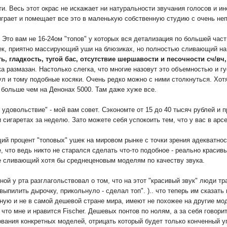
ти. Весь этот окрас не искажает ни натуральности звучания голосов и и
м играет и помещает все это в маленькую собственную студию с очень не
! Это вам не 16-24ом "топов" у которых вся детализация по большей част
к, приятно массирующий уши на блюзиках, но полностью сливающий на м
ь, гладкость, тугой бас, отсутствие шершавости и песочности сч/вч
а размазан. Настолько слегка, что многие назовут это объемностью и г
гул и тому подобные косяки. Очень редко можно с ними столкнуться. Хот
е больше чем на Денонах 5000. Там даже хуже все.
удовольствие" - мой вам совет. Сэкономте от 15 до 40 тысяч рублей и 
и сигаретах за неделю. Зато можете себя успокоить тем, что у вас в а
й процент "топовых" ушек на мировом рынке с точки зрения адекватност
 что ведь никто не старался сделать что-то подобное - реально красивы
е сливающий хотя бы среднеценовым моделям по качеству звука.
еной у рта разглагольствовал о том, что на этот "красивый звук" люди тр
 выпилить дырочку, прикольнуло - сделал топ". ).. что теперь им сказат
ную и не в самой дешевой стране мира, имеют не похожее на другие модел
что мне и нравится Fisсher. Дешевых понтов по нолям, а за себя говорит
вания конкретных моделей, отрицать который будет только конченный 