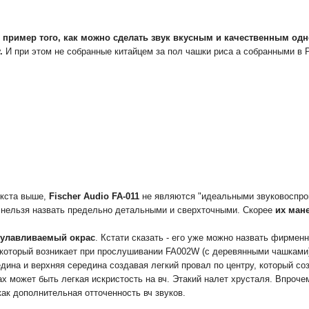
й пример того, как можно сделать звук вкусным и качественным о
у.
И при этом не собранные китайцем за пол чашки риса а собранными в 
екста выше,
Fischer Audio FA-011
не являются "идеальными звуковоспр
х нельзя назвать предельно детальными и сверхточными. Скорее
их ман
 улавливаемый окрас
. Кстати сказать - его уже можно назвать фирмен
который возникает при прослушивании FA002W (с деревянными чашками) 
дина и верхняя середина создавая легкий провал по центру, который с
ах может быть легкая искристость на вч. Этакий налет хрусталя. Впроч
ак дополнительная отточенность вч звуков.