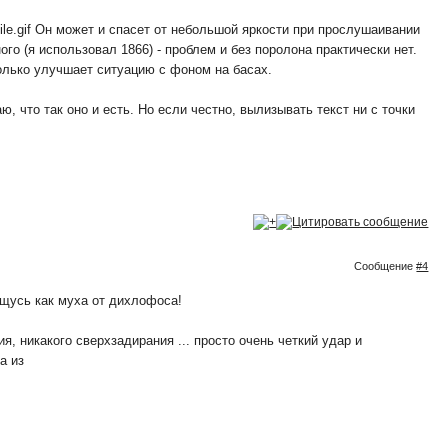
Он может и спасет от небольшой яркости при прослушаивании
го (я использовал 1866) - проблем и без поролона практически нет.
колько улучшает ситуацию с фоном на басах.
, что так оно и есть. Но если честно, вылизывать текст ни с точки
Сообщение
#4
ащусь как муха от дихлофоса!
я, никакого сверхзадирания ... просто очень четкий удар и
а из