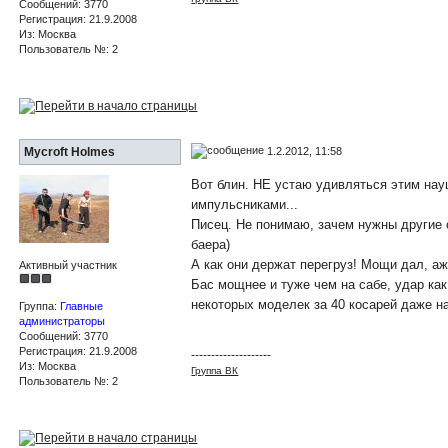
Сообщений: 3770
Регистрация: 21.9.2008
Из: Москва
Пользователь №: 2
1.2.2012, 11:58
Mycroft Holmes
Вот блин. НЕ устаю удивляться этим нау
импульсниками...
Писец. Не понимаю, зачем нужны другие 
баера)
А как они держат перегруз! Мощи дал, аж 
Активный участник
Бас мощнее и туже чем на сабе, удар как
некоторых моделек за 40 косарей даже на
Группа:
Главные
администраторы
Сообщений: 3770
Регистрация: 21.9.2008
--------------------
Из: Москва
Группа ВК
Пользователь №: 2