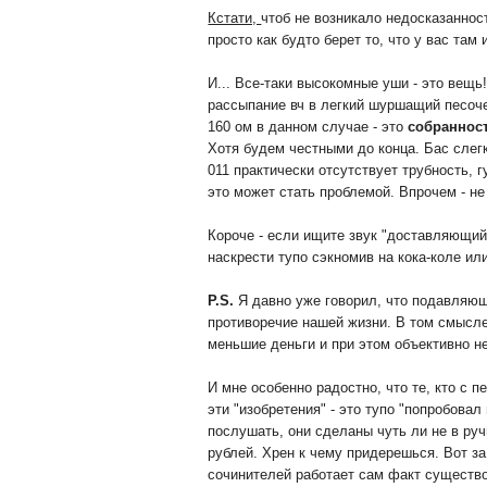
Кстати,
чтоб не возникало недосказаннос
просто как будто берет то, что у вас та
И... Все-таки высокомные уши - это вещь
рассыпание вч в легкий шуршащий песоче
160 ом в данном случае - это
собранност
Хотя будем честными до конца. Бас слегк
011 практически отсутствует трубность, 
это может стать проблемой. Впрочем - н
Короче - если ищите звук "доставляющий 
наскрести тупо сэкномив на кока-коле ил
P.S.
Я давно уже говорил, что подавляющи
противоречие нашей жизни. В том смысле,
меньшие деньги и при этом объективно н
И мне особенно радостно, что те, кто с п
эти "изобретения" - это тупо "попробовал
послушать, они сделаны чуть ли не в руч
рублей. Хрен к чему придерешься. Вот за 
сочинителей работает сам факт существо