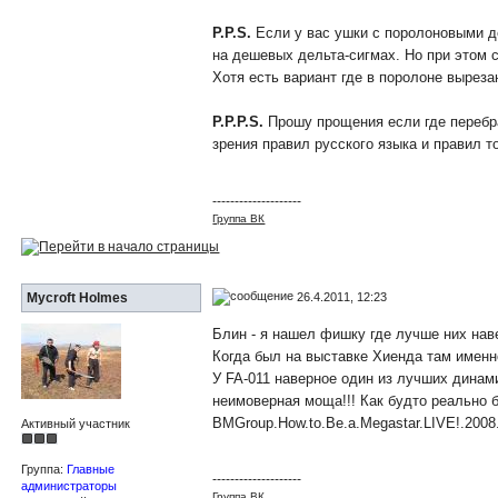
P.P.S.
Если у вас ушки с поролоновыми д
на дешевых дельта-сигмах. Но при этом с
Хотя есть вариант где в поролоне вырез
P.P.P.S.
Прошу прощения если где перебра
зрения правил русского языка и правил т
--------------------
Группа ВК
26.4.2011, 12:23
Mycroft Holmes
Блин - я нашел фишку где лучше них нав
Когда был на выставке Хиенда там именно
У FA-011 наверное один из лучших динамич
неимоверная моща!!! Как будто реально 
BMGroup.How.to.Be.a.Megastar.LIVE!.2008
Активный участник
Группа:
Главные
--------------------
администраторы
Группа ВК