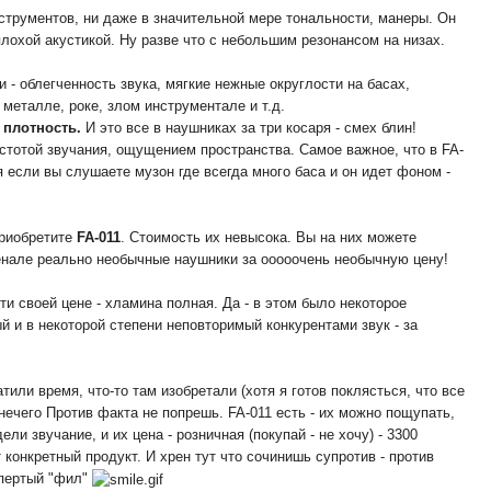
нструментов, ни даже в значительной мере тональности, манеры. Он
плохой акустикой. Ну разве что с небольшим резонансом на низах.
и - облегченность звука, мягкие нежные округлости на басах,
еталле, роке, злом инструментале и т.д.
, плотность.
И это все в наушниках за три косаря - смех блин!
устотой звучания, ощущением пространства. Самое важное, что в FA-
я если вы слушаете музон где всегда много баса и он идет фоном -
приобретите
FA-011
. Стоимость их невысока. Вы на них можете
рсенале реально необычные наушники за ооооочень необычную цену!
и своей цене - хламина полная. Да - в этом было некоторое
й и в некоторой степени неповторимый конкурентами звук - за
атили время, что-то там изобретали (хотя я готов поклясться, что все
ь нечего Против факта не попрешь. FA-011 есть - их можно пощупать,
и звучание, и их цена - розничная (покупай - не хочу) - 3300
 конкретный продукт. И хрен тут что сочинишь супротив - против
упертый "фил"