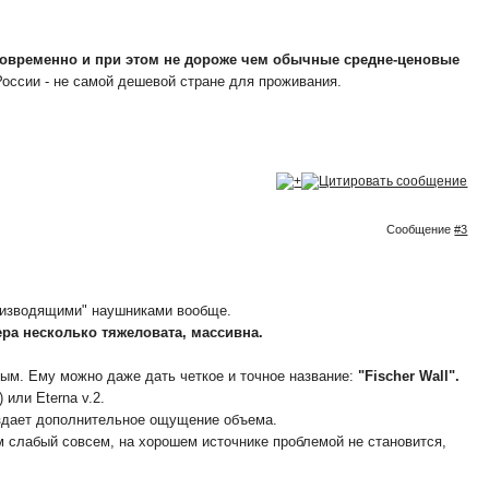
дновременно и при этом не дороже чем обычные средне-ценовые
России - не самой дешевой стране для проживания.
Сообщение
#3
оизводящими" наушниками вообще.
ера несколько тяжеловата, массивна.
ным. Ему можно даже дать четкое и точное название:
"Fischer Wall".
или Eterna v.2.
оздает дополнительное ощущение объема.
ем слабый совсем, на хорошем источнике проблемой не становится,