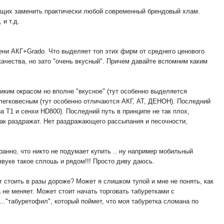
огущих заменить практически любой современный брендовый хлам.
 и т.д.
пени АКГ+Grado. Что выделяет топ этих фирм от среднего ценового
качества, но зато "очень вкусный". Причем давайте вспомним каким
диким окрасом но вполне "вкусное" (тут особенно выделяется
, легковесным (тут особенно отличаются АКГ, АТ, ДЕНОН). Последний
а T1 и сенхи HD800). Последний путь в принципе не так плох,
ак раздражат. Нет раздражающего рассыпания и песочности,
транно, что никто не подумает купить .. ну например мобильный
звуке такое сплошь и рядом!!! Просто диву даюсь.
ет стоить в разы дороже? Может я слишком тупой и мне не понять, как
 не меняет. Может стоит начать торговать табуретками с
..."табуретофил", который поймет, что моя табуретка сломана по