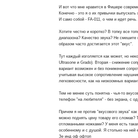
И вот что мне нравится в Фишере соврем
Конечно - это я о их привычки выпускать 
И само собой - FA-011, о чем и идет речь.
Хотите честно и коротко? В топку все т
диапазона? Качество звука? Не смешите м
образом часто достигается этот "вкус".
Тут каждый изголяется как может, но нек
Ultrasone и Grado). Вторая - снижение с
вариант возможен и без понижения сопрот
учитывая высокое сопротивление наушник
легковесности, как на низкоомных вариан
Тем не менее суть понятна - чья-то вкусо
телефон "на любителя" - без экрана, с о
Причем я не против "вкусового звука" ка
можно поднять цену товару его сломав? Т
отломанными ножками? У меня есть такая 
особенному и с душой. Я столько на ней 
Зе инд оф офтоп