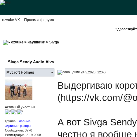
ozvuke VK
Правила форума
Здравствуйте
ozvuke
>
наушники
>
Sivga
Sivga Sendy Audio Aiva
24.5.2026, 12:46
Mycroft Holmes
Выдергиваю корот
(https://vk.com/@
Активный участник
А вот Sivga Sendy
Группа:
Главные
администраторы
Сообщений: 3770
честно я вообще 
Регистрация: 21.9.2008