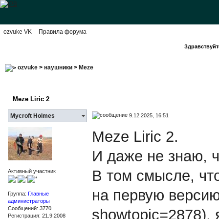
ozvuke VK
Правила форума
Здравствуйте
ozvuke
>
наушники
>
Meze
Meze Liric 2
9.12.2025, 16:51
Mycroft Holmes
Meze Liric 2.
И даже не знаю, ч
В том смысле, чт
Активный участник
на первую версию L
Группа:
Главные
администраторы
Сообщений: 3770
showtopic=2878), 
Регистрация: 21.9.2008