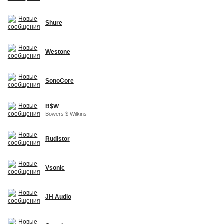
Shure
Westone
SonoCore
B$W
Bowers $ Wilkins
Rudistor
Vsonic
JH Audio