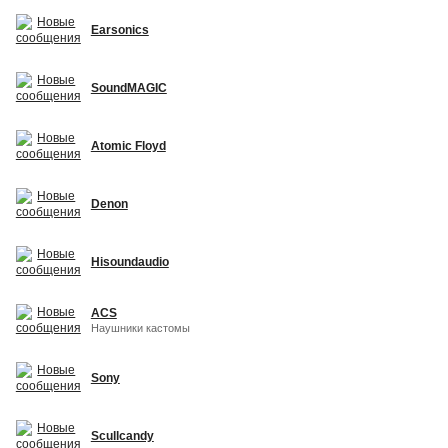
Earsonics
SoundMAGIC
Atomic Floyd
Denon
Hisoundaudio
ACS
Наушники кастомы
Sony
Scullcandy