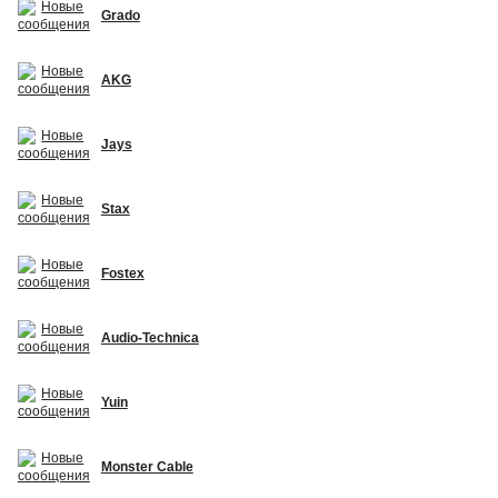
Grado
AKG
Jays
Stax
Fostex
Audio-Technica
Yuin
Monster Cable