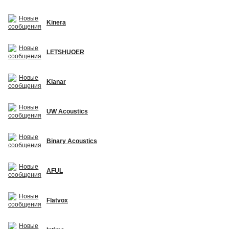
Kinera
LETSHUOER
Klanar
UW Acoustics
Binary Acoustics
AFUL
Flatvox