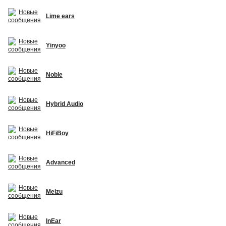
Lime ears
Yinyoo
Noble
Hybrid Audio
HiFiBoy
Advanced
Meizu
InEar