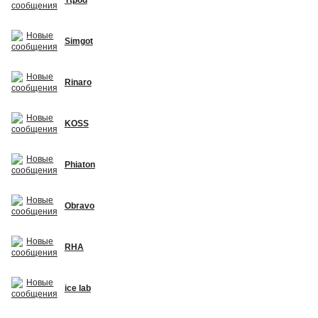
Simgot
Rinaro
KOSS
Phiaton
Obravo
RHA
ice lab