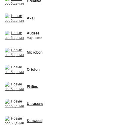
Creative
Akai
Audeze
Наушники
Microbon
Ortofon
Philips
Ultrasone
Kenwood