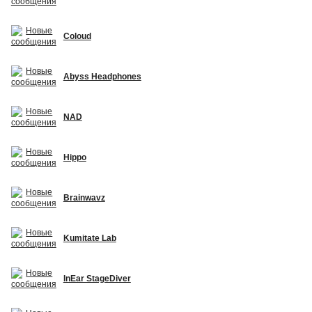
Coloud
Abyss Headphones
NAD
Hippo
Brainwavz
Kumitate Lab
InEar StageDiver