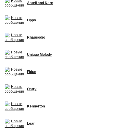
Astell and Kern
Oppo
Rhapsodio
Unique Melody
Fidue
Ostry
Kennerton
Lear