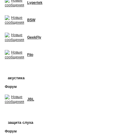
Lypertek
B$W
GeekFly
Fiio
акустика
Форум
JBL
защита слуха
Форум