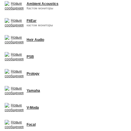
Ambient Acoustics
Кастом мониторы
FitEar
кастом мониторы
Heir Audio
PSB
Prology
Yamaha
V-Moda
Focal