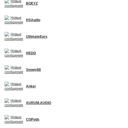
BQEYZ
HSAudio
UltimateEars
HEDD
Snowy88
Anker
AURUM.AUDIO
CGPods