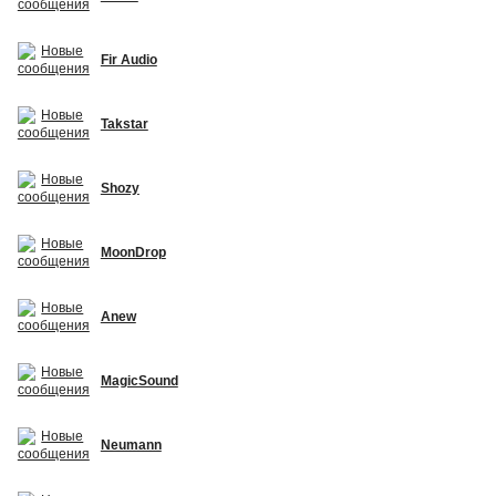
Fir Audio
Takstar
Shozy
MoonDrop
Anew
MagicSound
Neumann