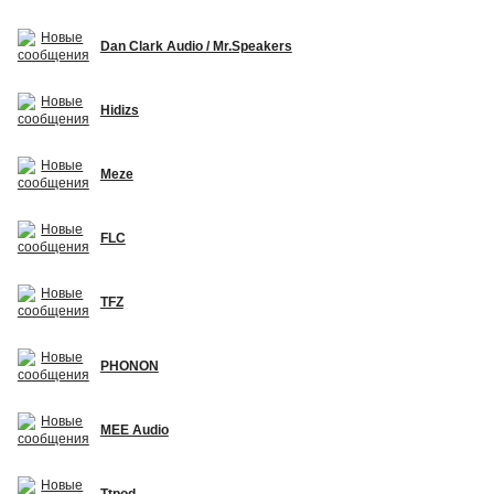
Dan Clark Audio / Mr.Speakers
Hidizs
Meze
FLC
TFZ
PHONON
MEE Audio
Ttpod