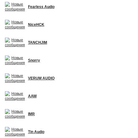
Fearless Audio
NiceHCK
TANCHJIM
Snorry
VERUM AUDIO
AAW
IMR
Tin Audio