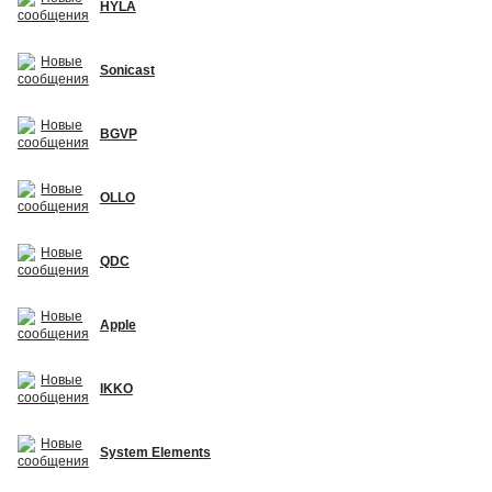
HYLA
Sonicast
BGVP
OLLO
QDC
Apple
IKKO
System Elements