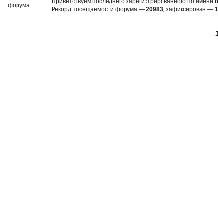
Приветствуем последнего зарегистрированного по имени
d
Рекорд посещаемости форума —
20983
, зафиксирован —
1