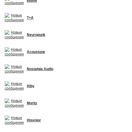
Intime
T+A
Neuropunk
Acoustune
Nostalgia Audio
Hiby
Moritz
Hisenior