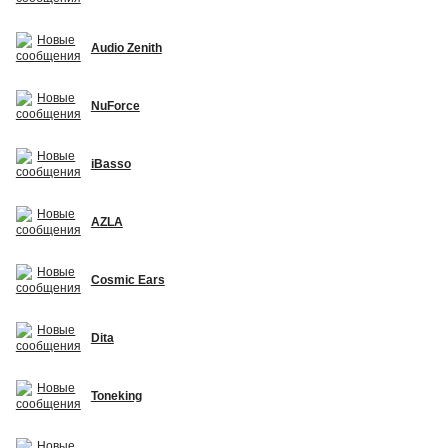
Audio Zenith
NuForce
iBasso
AZLA
Cosmic Ears
Dita
Toneking