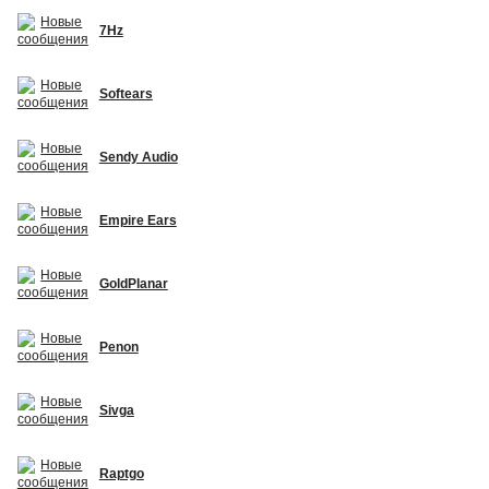
7Hz
Softears
Sendy Audio
Empire Ears
GoldPlanar
Penon
Sivga
Raptgo