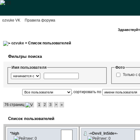
ozvuke VK
Правила форума
Здравствуйте
ozvuke
> Список пользователей
Фильтры поиска
Имя пользователя
Фото
Только с
, сортировать по
76 страниц
1
2
3
>
»
Список пользователей
*high
-=Devil_InSide=-