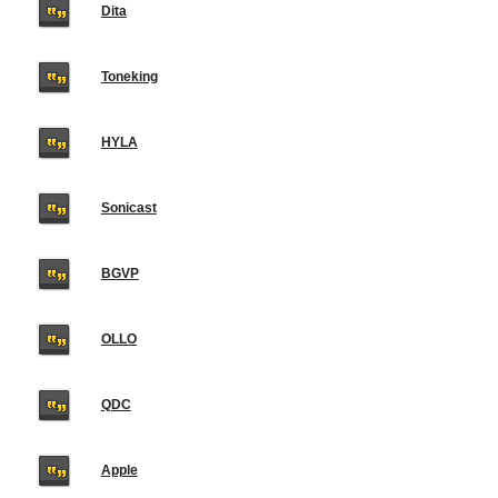
Dita
Toneking
HYLA
Sonicast
BGVP
OLLO
QDC
Apple