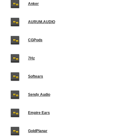
Anker
AURUM.AUDIO
CGPods
7Hz
Softears
Sendy Audio
Empire Ears
GoldPlanar