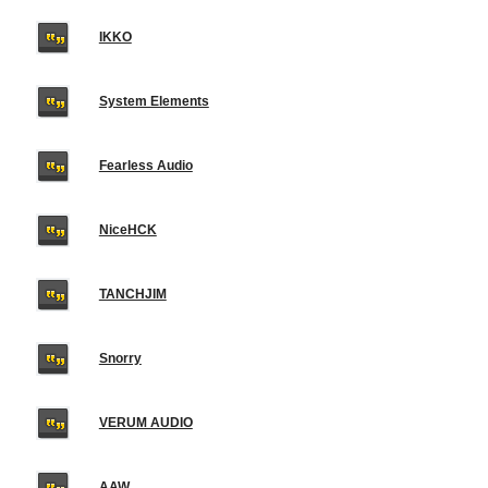
IKKO
System Elements
Fearless Audio
NiceHCK
TANCHJIM
Snorry
VERUM AUDIO
AAW