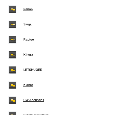
Penon
Sivga
Raptgo
Kinera
LETSHUOER
Klanar
UW Acoustics