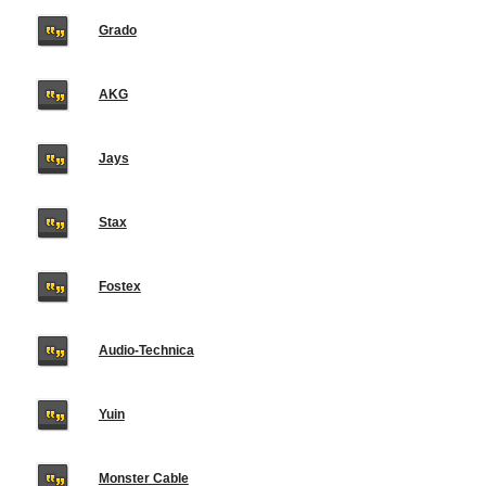
Grado
AKG
Jays
Stax
Fostex
Audio-Technica
Yuin
Monster Cable