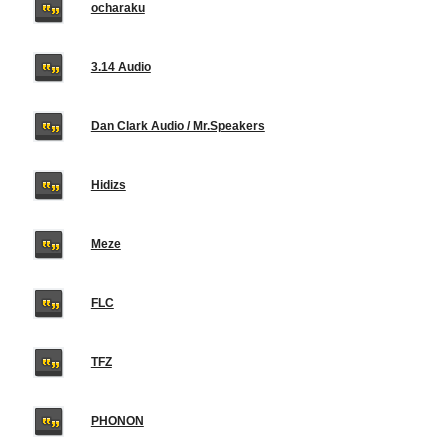
ocharaku
3.14 Audio
Dan Clark Audio / Mr.Speakers
Hidizs
Meze
FLC
TFZ
PHONON