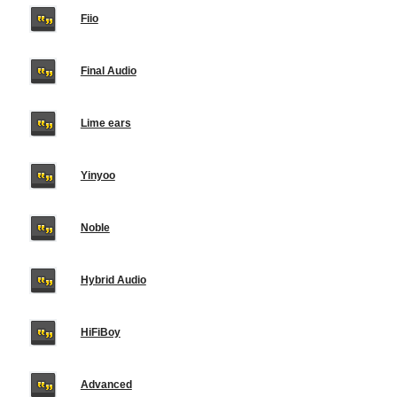
Fiio
Final Audio
Lime ears
Yinyoo
Noble
Hybrid Audio
HiFiBoy
Advanced