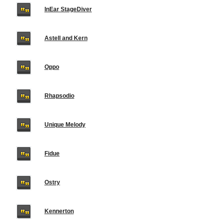
InEar StageDiver
Astell and Kern
Oppo
Rhapsodio
Unique Melody
Fidue
Ostry
Kennerton