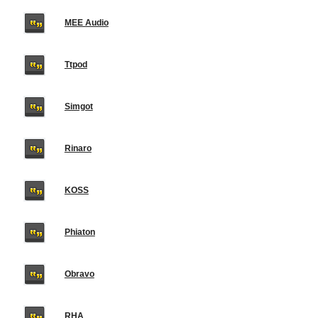
MEE Audio
Ttpod
Simgot
Rinaro
KOSS
Phiaton
Obravo
RHA