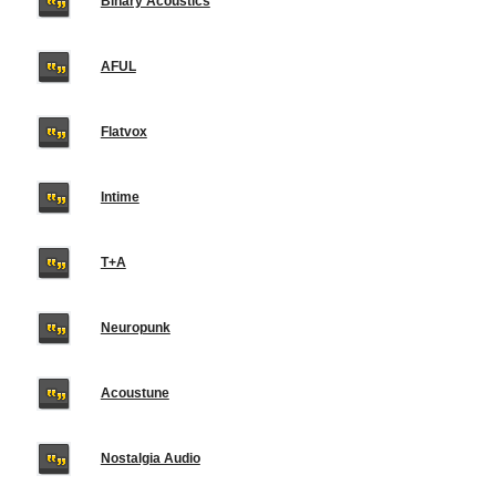
Binary Acoustics
AFUL
Flatvox
Intime
T+A
Neuropunk
Acoustune
Nostalgia Audio