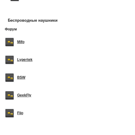
Беспроводные наушники
Форум
Mifo
Lypertek
B$W
GeekFly
Fiio