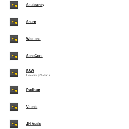
Scullcandy
Shure
Westone
SonoCore
B$W
Bowers $ Wilkins
Rudistor
Vsonic
JH Audio