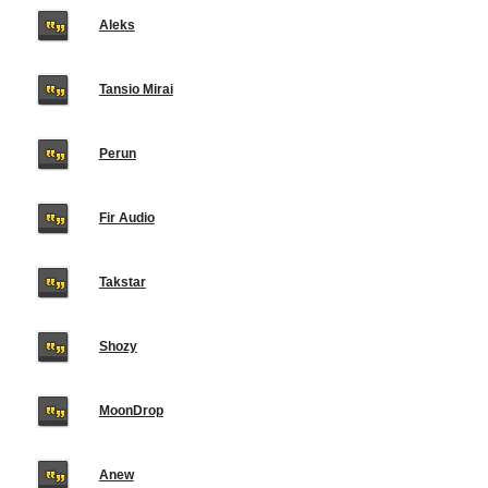
Aleks
Tansio Mirai
Perun
Fir Audio
Takstar
Shozy
MoonDrop
Anew