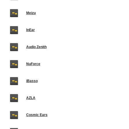
Meizu
InEar
Audio Zenith
NuForce
iBasso
AZLA
Cosmic Ears