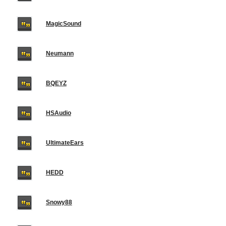
MagicSound
Neumann
BQEYZ
HSAudio
UltimateEars
HEDD
Snowy88