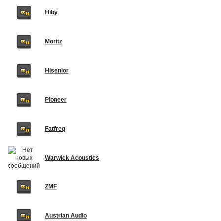
Hiby
Moritz
Hisenior
Pioneer
Fatfreq
Warwick Acoustics
ZMF
Austrian Audio