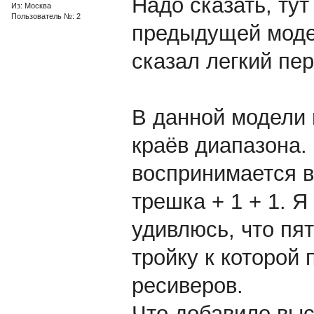
Надо сказать, тут
Из: Москва
Пользователь №: 2
предыдущей модел
сказал легкий пе
В данной модели 
краёв диапазона. 
воспринимается в
трешка + 1 + 1. Я
удивлюсь, что пя
тройку к которой
ресиверов.
Что добавило выс