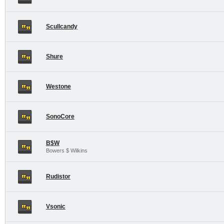
Scullcandy
Shure
Westone
SonoCore
B$W
Bowers $ Wilkins
Rudistor
Vsonic