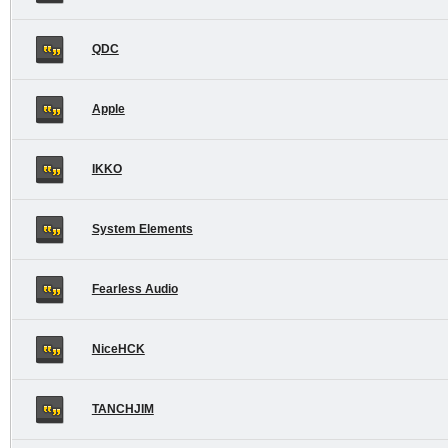
QDC
Apple
IKKO
System Elements
Fearless Audio
NiceHCK
TANCHJIM