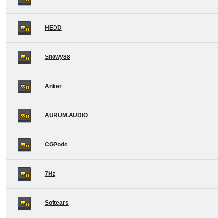
HEDD
Snowy88
Anker
AURUM.AUDIO
CGPods
7Hz
Softears