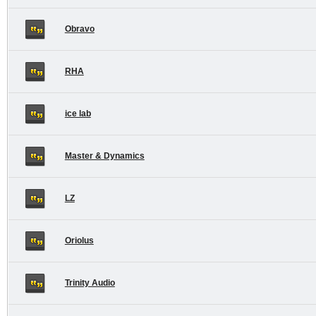
Obravo
RHA
ice lab
Master & Dynamics
LZ
Oriolus
Trinity Audio