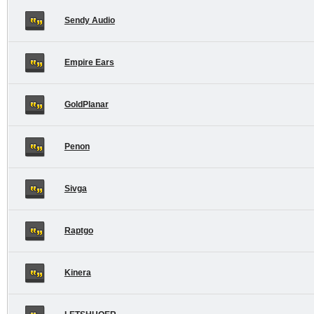
Sendy Audio
Empire Ears
GoldPlanar
Penon
Sivga
Raptgo
Kinera