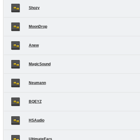
Shozy
MoonDrop
Anew
MagicSound
Neumann
BQEYZ
HSAudio
UltimateEars