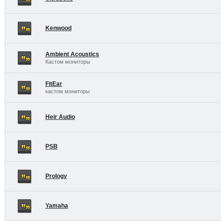
Kenwood
Ambient Acoustics
Кастом мониторы
FitEar
кастом мониторы
Heir Audio
PSB
Prology
Yamaha