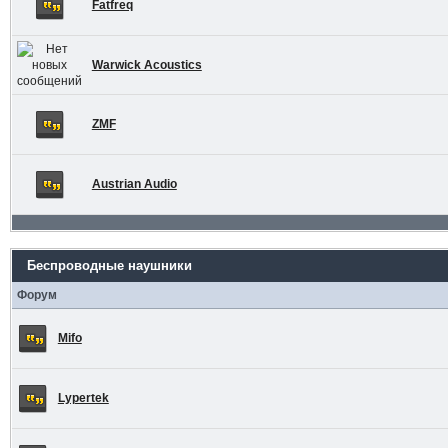
Fatfreq
Warwick Acoustics
ZMF
Austrian Audio
Беспроводные наушники
Форум
Mifo
Lypertek