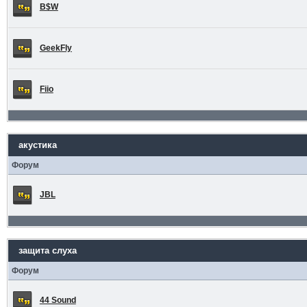
B$W
GeekFly
Fiio
акустика
Форум
JBL
защита слуха
Форум
44 Sound