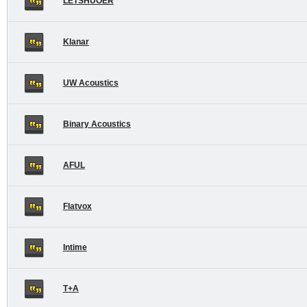
LETSHUOER
Klanar
UW Acoustics
Binary Acoustics
AFUL
Flatvox
Intime
T+A