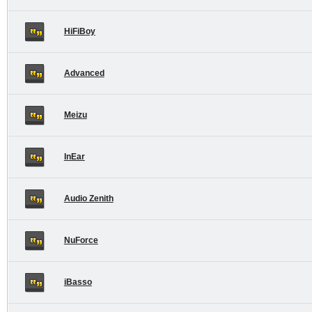
HiFiBoy
Advanced
Meizu
InEar
Audio Zenith
NuForce
iBasso