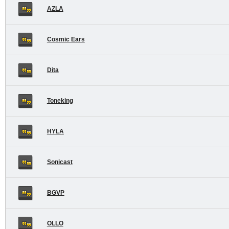
AZLA
Cosmic Ears
Dita
Toneking
HYLA
Sonicast
BGVP
OLLO