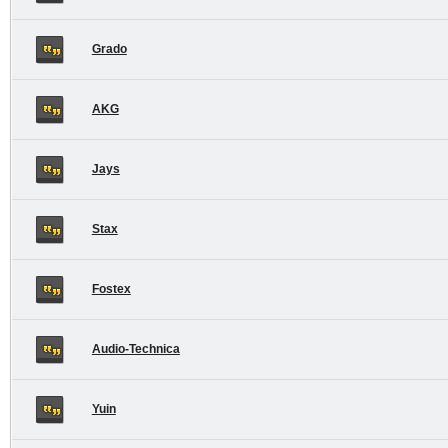
Grado
AKG
Jays
Stax
Fostex
Audio-Technica
Yuin